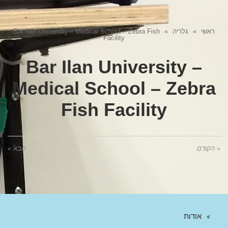
ראשי
»
גלריה
»
Bar Ilan University – Medical School – Zebra Fish
Facility
Bar Ilan University –
Medical School – Zebra
Fish Facility
« הקודם
הבא »
אודות