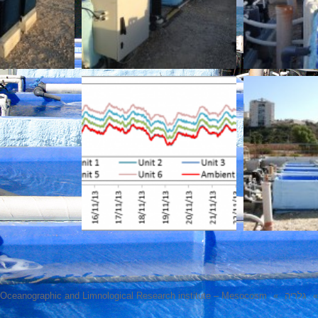
»
גלריה
»
l Oceanographic and Limnological Research institute – Mesocosm