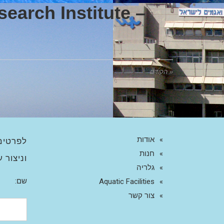
earch Institute –
« הקודם
אודות
לפרטים
חנות
וניצור 
גלריה
שם:
Aquatic Facilities
צור קשר