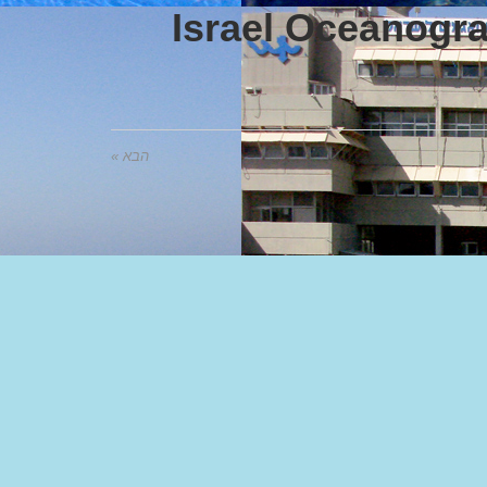
Israel Oceanogra
הבא »