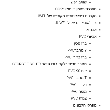
שואב רפש
מערכת פחמן דו חמצניCO2
מקרנים ריפלקטורים מקוריים של JUWEL
ציוד /אביזרים גאוול JUWEL
אבני אויר
אביזרי PVC
ברז סכין
Y מחברPVC
ברז כדורי PVC
מחבר חבית בלקד -ג'ורג פישר GEORGE FISCHER
זוית 90 PVC
T מחבר PVC
רקורד PVC
מופה PVC
צנרת PVC
מפרקי חלבונים