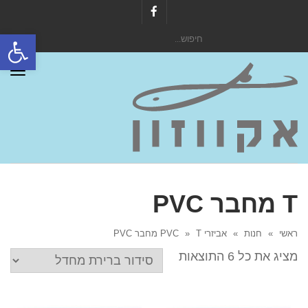
Facebook
פתח סרגל
חיפוש
עבור:
תפר
T מחבר PVC
ראשי
»
חנות
»
אביזרי PVC
T מחבר PVC
»
מציג את כל 6 התוצאות