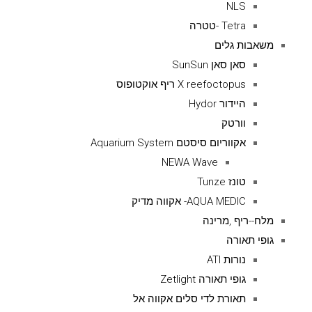
NLS
Tetra -טטרה
משאבות גלים
סאן סאן SunSun
X reefoctopus ריף אוקטופוס
היידור Hydor
וורטק
אקווריום סיסטם Aquarium System
NEWA Wave
טונז Tunze
AQUA MEDIC- אקווה מדיק
מלח--ריף ,מרינה
גופי תאורה
נורות ATI
גופי תאורה Zetlight
תאורת לדי סלים אקווה אל