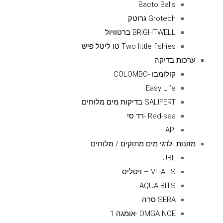
Bacto Balls
Grotech גרוטק
BRIGHTWELL ברטוויול
Two little fishies טו ליטל פיש
ערכות בדיקה
קולומבו -COLOMBO
Easy Life
SALIFERT בדיקות מים מלוחים
Red-sea -רד סי
API
מזונות -לדגי מים מתוקים / מלוחים
JBL
VITALIS – ויטליס
AQUA BITS
SERA סרה
OMGA NOE -אומגה 1