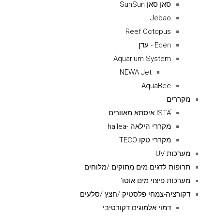
סאן סאן SunSun
Jebao
Reef Octopus
Eden - עדן
Aquarium System
NEWA Jet
AquaBee
מקררים
ISTAׁׂ איסתא מאוורים
מקררי הילאה -hailea
מקררי טקו TECO
מערכות UV
תרופות לדגים מים מתוקים /מלוחים
מערכות פיצוי מים אוטו'
דקורציה-צמחי פלסטיק /חצץ /סלעים
דמוי אלמוגים דקורטיבי