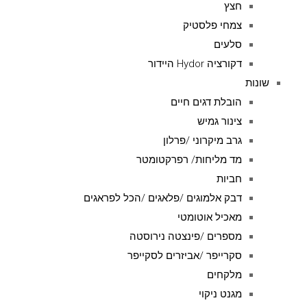
חצץ
צמחי פלסטיק
סלעים
דקורציה Hydor היידור
שונות
הובלת דגים חיים
צינור גמיש
גרב מיקרוני /פרלון
מד מליחות/ רפרקטומטר
חביות
דבק אלמוגים /פלאגים /הכל לפראגים
מאכיל אוטומטי
מספרים /פינצטה נירוסטה
סקרייפר /אביזרים לסקייפר
מלקחים
מגנט ניקוי