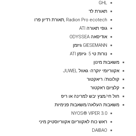
GHL
תאורת לד
Radion Pro ecotech ,תאורת רדיון פרו
גופי תאורה ATI
אודיסאה ODYSSEA
GIESEMANN גיזמן
נורות טי 5 -גיזמן ATI
משאבות מינון
אקווריומי יוקרה- גאוול JUWEL
קולונות/ ריאקטור
קלציום ראקטור
חול חי/מצץ יבש למרינה או ריפ
משאבות העלאה/משאבות פנימיות
NYOS® VIPER 3.0
ראש כוח לאקווריום אקווריוסטיק מיני
DAIBAO