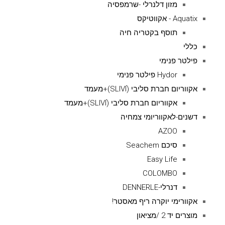
מזון דלנרלי -שרמפסיה
Aquatix - אקווטיקס
תוסף בקטריה חיה
כללי
פילטר פנימי
Hydor פילטר פנימי
אקווריום חברת סליבי (SLIVIׂׂ)+מעמד
אקווריום חברת סליבי (SLIVIׂׂ)+מעמד
דשנים-לאקווריומי צמחיה
AZOO
סיכם Seachem
Easy Life
COLOMBO
דנרלי-DENNERLE
אקוורימי יוקרה ריף מאסטר!
מוצרים יד 2 /מציאון