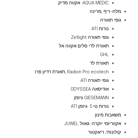
AQUA MEDIC- אקווה מדיק
מלח--ריף ,מרינה
גופי תאורה
נורות ATI
גופי תאורה Zetlight
תאורת לדי סלים אקווה אל
GHL
תאורת לד
Radion Pro ecotech ,תאורת רדיון פרו
גופי תאורה ATI
אודיסאה ODYSSEA
GIESEMANN גיזמן
נורות טי 5 -גיזמן ATI
משאבות מינון
אקווריומי יוקרה- גאוול JUWEL
קולונות/ ריאקטור