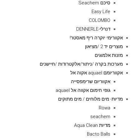
סיכם Seachem
Easy Life
COLOMBO
דנרלי-DENNERLE
אקוורימי יוקרה ריף מאסטר!
מוצרים יד 2 /מציאון
מזנות אלמוגים
מערכות בקרה /ניתור/אלקטרודות /חיישנים
אקווריומם aquael אקוה אל
אקווריום שרימפסייה
גופי חימום אקווה אל aquael
מדיות- מים מלוחים / מים מתוקים
Rowa
seachem
מדיות Aqua Clean
Bacto Balls