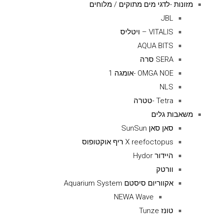
מזונות -לדגי מים מתוקים / מלוחים
JBL
VITALIS – ויטליס
AQUA BITS
SERA סרה
OMGA NOE -אומגה 1
NLS
Tetra -טטרה
משאבות גלים
סאן סאן SunSun
X reefoctopus ריף אוקטופוס
היידור Hydor
וורטק
אקווריום סיסטם Aquarium System
NEWA Wave
טונז Tunze