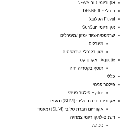
אקווריומי נווה NEWA
דנרלי DENNERLE
Fluval הפלובל
אקווריומי SunSun
שרמפסיה-ציוד /מזון /מינירלים
מינרלים
מזון דלנרלי -שרמפסיה
Aquatix - אקווטיקס
תוסף בקטריה חיה
כללי
פילטר פנימי
Hydor פילטר פנימי
אקווריום חברת סליבי (SLIVIׂׂ)+מעמד
אקווריום חברת סליבי (SLIVIׂׂ)+מעמד
דשנים-לאקווריומי צמחיה
AZOO