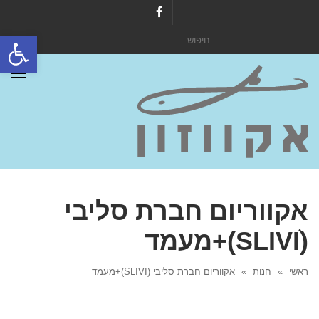
Facebook
פתח סרגל
חיפוש
עבור:
תפר
אקווריום חברת סליבי
(SLIVIׂׂ)+מעמד
ראשי
»
חנות
»
אקווריום חברת סליבי (SLIVIׂׂ)+מעמד