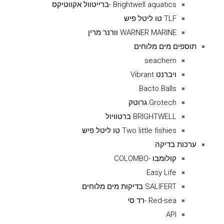
Brightwell aquatics -ברייטוול אקווטיקס
TLF טו ליטל פיש
WARNER MARINE וורנר מרין
תוספים מים מלוחים
seachem
ויברנט Vibrant
Bacto Balls
Grotech גרוטק
BRIGHTWELL ברטוויול
Two little fishies טו ליטל פיש
ערכות בדיקה
קולומבו -COLOMBO
Easy Life
SALIFERT בדיקות מים מלוחים
Red-sea -רד סי
API