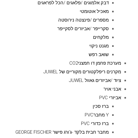
דבק אלמוגים /פלאגים /הכל לפראגים
מאכיל אוטומטי
מספרים /פינצטה נירוסטה
סקרייפר /אביזרים לסקייפר
מלקחים
מגנט ניקוי
שואב רפש
מערכת פחמן דו חמצניCO2
מקרנים ריפלקטורים מקוריים של JUWEL
ציוד /אביזרים גאוול JUWEL
אבני אויר
אביזרי PVC
ברז סכין
Y מחברPVC
ברז כדורי PVC
מחבר חבית בלקד -ג'ורג פישר GEORGE FISCHER