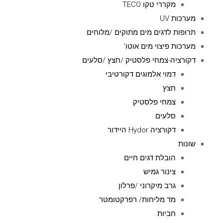
מקררי טקו TECO
מערכות UV
תרופות לדגים מים מתוקים /מלוחים
מערכות פיצוי מים אוטו'
דקורציה-צמחי פלסטיק /חצץ /סלעים
דמוי אלמוגים דקורטיבי
חצץ
צמחי פלסטיק
סלעים
דקורציה Hydor היידור
שונות
הובלת דגים חיים
צינור גמיש
גרב מיקרוני /פרלון
מד מליחות/ רפרקטומטר
חביות