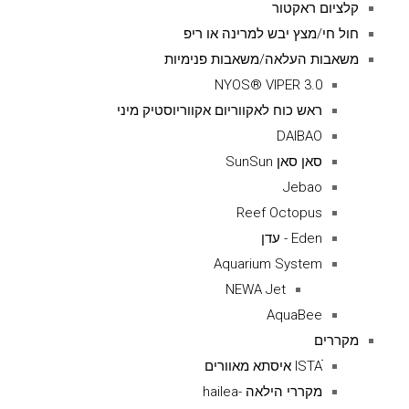
קלציום ראקטור
חול חי/מצץ יבש למרינה או ריפ
משאבות העלאה/משאבות פנימיות
NYOS® VIPER 3.0
ראש כוח לאקווריום אקווריוסטיק מיני
DAIBAO
סאן סאן SunSun
Jebao
Reef Octopus
Eden - עדן
Aquarium System
NEWA Jet
AquaBee
מקררים
ISTAׁׂ איסתא מאוורים
מקררי הילאה -hailea