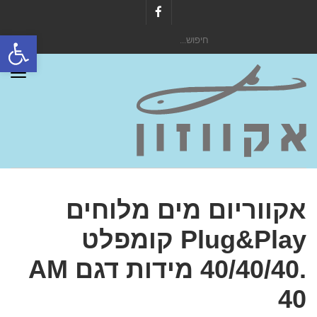
Facebook
פתח סרגל
חיפוש
עבור:
תפר
אקווריום מים מלוחים
Plug&Play קומפלט
.40/40/40 מידות דגם AM
40