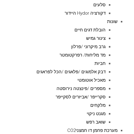
סלעים
דקורציה Hydor היידור
שונות
הובלת דגים חיים
צינור גמיש
גרב מיקרוני /פרלון
מד מליחות/ רפרקטומטר
חביות
דבק אלמוגים /פלאגים /הכל לפראגים
מאכיל אוטומטי
מספרים /פינצטה נירוסטה
סקרייפר /אביזרים לסקייפר
מלקחים
מגנט ניקוי
שואב רפש
מערכת פחמן דו חמצניCO2