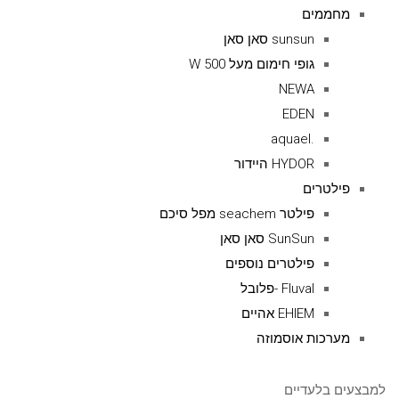
מחממים
sunsun סאן סאן
גופי חימום מעל 500 W
NEWA
EDEN
.aquael
HYDOR היידור
פילטרים
פילטר seachem מפל סיכם
SunSun סאן סאן
פילטרים נוספים
Fluval -פלובל
EHIEM אהיים
מערכות אוסמוזה
למבצעים בלעדיים