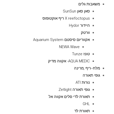
משאבות גלים
סאן סאן SunSun
X reefoctopus ריף אוקטופוס
היידור Hydor
וורטק
אקווריום סיסטם Aquarium System
NEWA Wave
טונז Tunze
AQUA MEDIC- אקווה מדיק
מלח--ריף ,מרינה
גופי תאורה
נורות ATI
גופי תאורה Zetlight
תאורת לדי סלים אקווה אל
GHL
תאורת לד