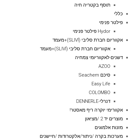
תוסף בקטריה חיה
כללי
פילטר פנימי
Hydor פילטר פנימי
אקווריום חברת סליבי (SLIVIׂׂ)+מעמד
אקווריום חברת סליבי (SLIVIׂׂ)+מעמד
דשנים-לאקווריומי צמחיה
AZOO
סיכם Seachem
Easy Life
COLOMBO
דנרלי-DENNERLE
אקוורימי יוקרה ריף מאסטר!
מוצרים יד 2 /מציאון
מזנות אלמוגים
מערכות בקרה /ניתור/אלקטרודות /חיישנים