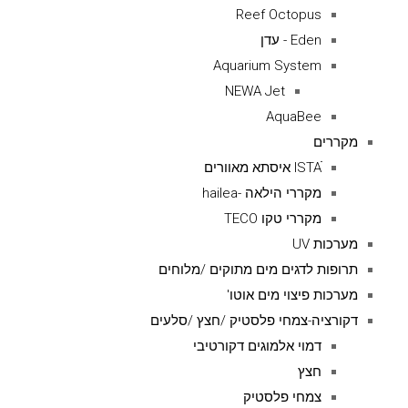
Reef Octopus
Eden - עדן
Aquarium System
NEWA Jet
AquaBee
מקררים
ISTAׁׂ איסתא מאוורים
מקררי הילאה -hailea
מקררי טקו TECO
מערכות UV
תרופות לדגים מים מתוקים /מלוחים
מערכות פיצוי מים אוטו'
דקורציה-צמחי פלסטיק /חצץ /סלעים
דמוי אלמוגים דקורטיבי
חצץ
צמחי פלסטיק