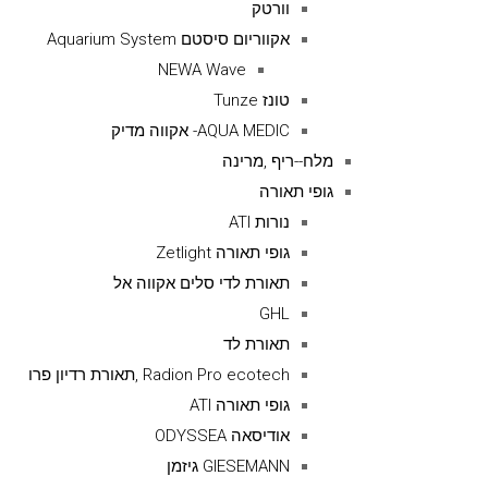
וורטק
אקווריום סיסטם Aquarium System
NEWA Wave
טונז Tunze
AQUA MEDIC- אקווה מדיק
מלח--ריף ,מרינה
גופי תאורה
נורות ATI
גופי תאורה Zetlight
תאורת לדי סלים אקווה אל
GHL
תאורת לד
Radion Pro ecotech ,תאורת רדיון פרו
גופי תאורה ATI
אודיסאה ODYSSEA
GIESEMANN גיזמן