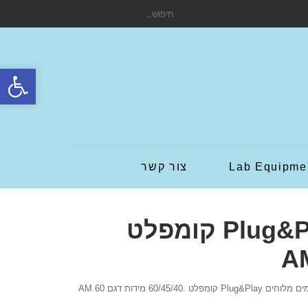
חיפוש
עבור:
פתח סרגל
Lab Equipme
צור קשר
אקווריום מים מלוחים Plug&Play קומפלט
P קומפלט .60/45/40 מידות דגם AM 60