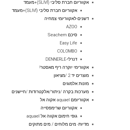
אקווריום חברת סליבי (SLIVIׂׂ)+מעמד
אקווריום חברת סליבי (SLIVIׂׂ)+מעמד
דשנים-לאקווריומי צמחיה
AZOO
סיכם Seachem
Easy Life
COLOMBO
דנרלי-DENNERLE
אקוורימי יוקרה ריף מאסטר!
מוצרים יד 2 /מציאון
מזנות אלמוגים
מערכות בקרה /ניתור/אלקטרודות /חיישנים
אקווריומם aquael אקוה אל
אקווריום שרימפסייה
גופי חימום אקווה אל aquael
מדיות- מים מלוחים / מים מתוקים