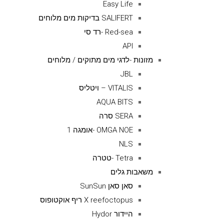
Easy Life
SALIFERT בדיקות מים מלוחים
Red-sea -רד סי
API
מזונות -לדגי מים מתוקים / מלוחים
JBL
VITALIS – ויטליס
AQUA BITS
SERA סרה
OMGA NOE -אומגה 1
NLS
Tetra -טטרה
משאבות גלים
סאן סאן SunSun
X reefoctopus ריף אוקטופוס
היידור Hydor