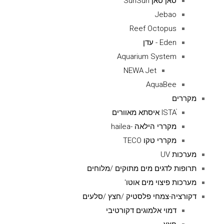
סאן סאן SunSun
Jebao
Reef Octopus
Eden - עדן
Aquarium System
NEWA Jet
AquaBee
מקררים
ISTAׁׂ איסתא מאוורים
מקררי הילאה -hailea
מקררי טקו TECO
מערכות UV
תרופות לדגים מים מתוקים /מלוחים
מערכות פיצוי מים אוטו'
דקורציה-צמחי פלסטיק /חצץ /סלעים
דמוי אלמוגים דקורטיבי