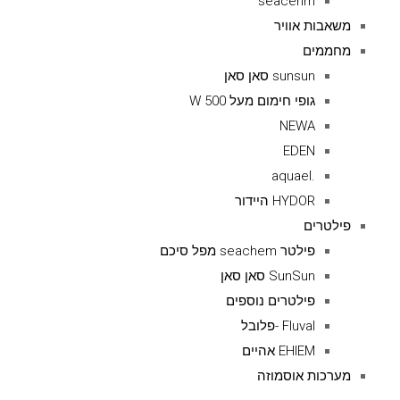
seacehm
משאבות אוויר
מחממים
sunsun סאן סאן
גופי חימום מעל 500 W
NEWA
EDEN
.aquael
HYDOR היידור
פילטרים
פילטר seachem מפל סיכם
SunSun סאן סאן
פילטרים נוספים
Fluval -פלובל
EHIEM אהיים
מערכות אוסמוזה