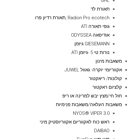
GHL
תאורת לד
Radion Pro ecotech ,תאורת רדיון פרו
גופי תאורה ATI
אודיסאה ODYSSEA
GIESEMANN גיזמן
נורות טי 5 -גיזמן ATI
משאבות מינון
אקווריומי יוקרה- גאוול JUWEL
קולונות/ ריאקטור
קלציום ראקטור
חול חי/מצץ יבש למרינה או ריפ
משאבות העלאה/משאבות פנימיות
NYOS® VIPER 3.0
ראש כוח לאקווריום אקווריוסטיק מיני
DAIBAO