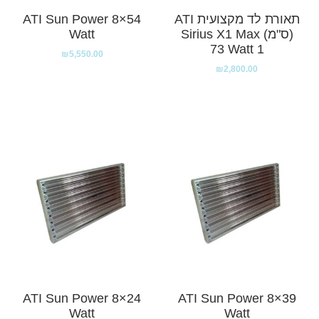
תאורת לד מקצועית ATI
ATI Sun Power 8×54
(ס"מ) Sirius X1 Max
Watt
73 Watt 1
₪
5,550.00
₪
2,800.00
ATI Sun Power 8×24
ATI Sun Power 8×39
Watt
Watt