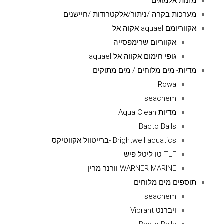
מזנות אלמוגים
מערכות בקרה /ניתור/אלקטרודות /חיישנים
אקווריומם aquael אקוה אל
אקווריום שרימפסייה
גופי חימום אקווה אל aquael
מדיות- מים מלוחים / מים מתוקים
Rowa
seachem
מדיות Aqua Clean
Bacto Balls
Brightwell aquatics -ברייטוול אקווטיקס
TLF טו ליטל פיש
WARNER MARINE וורנר מרין
תוספים מים מלוחים
seachem
ויברנט Vibrant