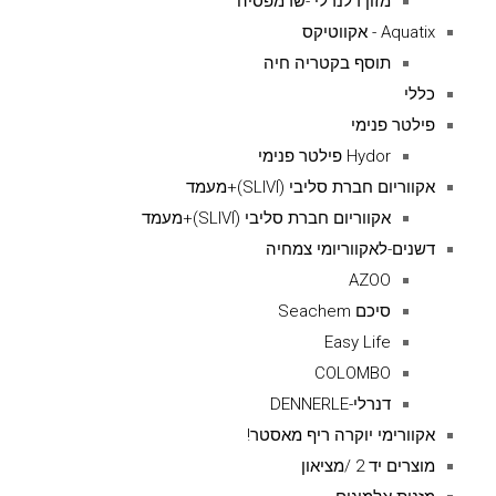
מזון דלנרלי -שרמפסיה
Aquatix - אקווטיקס
תוסף בקטריה חיה
כללי
פילטר פנימי
Hydor פילטר פנימי
אקווריום חברת סליבי (SLIVIׂׂ)+מעמד
אקווריום חברת סליבי (SLIVIׂׂ)+מעמד
דשנים-לאקווריומי צמחיה
AZOO
סיכם Seachem
Easy Life
COLOMBO
דנרלי-DENNERLE
אקוורימי יוקרה ריף מאסטר!
מוצרים יד 2 /מציאון