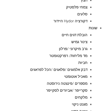
חצץ
צמחי פלסטיק
סלעים
דקורציה Hydor היידור
שונות
הובלת דגים חיים
צינור גמיש
גרב מיקרוני /פרלון
מד מליחות/ רפרקטומטר
חביות
דבק אלמוגים /פלאגים /הכל לפראגים
מאכיל אוטומטי
מספרים /פינצטה נירוסטה
סקרייפר /אביזרים לסקייפר
מלקחים
מגנט ניקוי