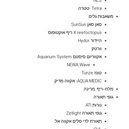
NLS
Tetra -טטרה
משאבות גלים
סאן סאן SunSun
X reefoctopus ריף אוקטופוס
היידור Hydor
וורטק
אקווריום סיסטם Aquarium System
NEWA Wave
טונז Tunze
AQUA MEDIC- אקווה מדיק
מלח--ריף ,מרינה
גופי תאורה
נורות ATI
גופי תאורה Zetlight
תאורת לדי סלים אקווה אל