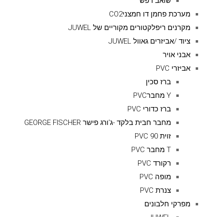
שואב רפש
מערכת פחמן דו חמצניCO2
מקרנים ריפלקטורים מקוריים של JUWEL
ציוד /אביזרים גאוול JUWEL
אבני אויר
אביזרי PVC
ברז סכין
Y מחברPVC
ברז כדורי PVC
מחבר חבית בלקד -ג'ורג פישר GEORGE FISCHER
זוית 90 PVC
T מחבר PVC
רקורד PVC
מופה PVC
צנרת PVC
מפרקי חלבונים