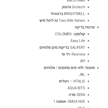
Bacto Balls
Grotech גרוטק
BRIGHTWELL ברטוויול
Two little fishies טו ליטל פיש
ערכות בדיקה
קולומבו -COLOMBO
Easy Life
SALIFERT בדיקות מים מלוחים
Red-sea -רד סי
API
מזונות -לדגי מים מתוקים / מלוחים
JBL
VITALIS – ויטליס
AQUA BITS
SERA סרה
OMGA NOE -אומגה 1