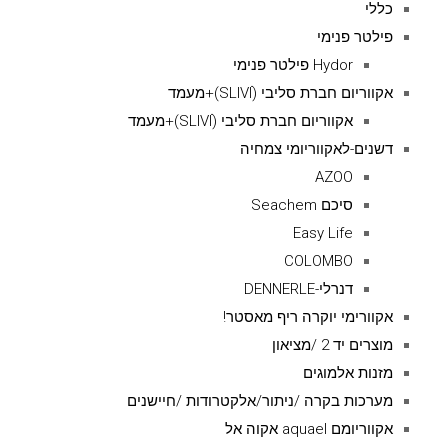
כללי
פילטר פנימי
Hydor פילטר פנימי
אקווריום חברת סליבי (SLIVIׂׂ)+מעמד
אקווריום חברת סליבי (SLIVIׂׂ)+מעמד
דשנים-לאקווריומי צמחיה
AZOO
סיכם Seachem
Easy Life
COLOMBO
דנרלי-DENNERLE
אקוורימי יוקרה ריף מאסטר!
מוצרים יד 2 /מציאון
מזנות אלמוגים
מערכות בקרה /ניתור/אלקטרודות /חיישנים
אקווריומם aquael אקוה אל