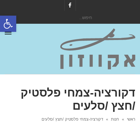
Facebook
פתח סרגל
חיפוש
עבור:
תפר
דקורציה-צמחי פלסטיק
/חצץ /סלעים
ראשי
»
חנות
»
דקורציה-צמחי פלסטיק /חצץ /סלעים