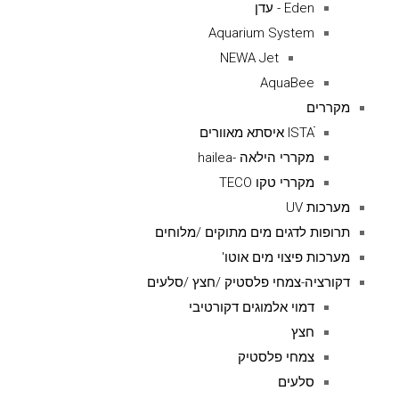
Eden - עדן
Aquarium System
NEWA Jet
AquaBee
מקררים
ISTAׁׂ איסתא מאוורים
מקררי הילאה -hailea
מקררי טקו TECO
מערכות UV
תרופות לדגים מים מתוקים /מלוחים
מערכות פיצוי מים אוטו'
דקורציה-צמחי פלסטיק /חצץ /סלעים
דמוי אלמוגים דקורטיבי
חצץ
צמחי פלסטיק
סלעים