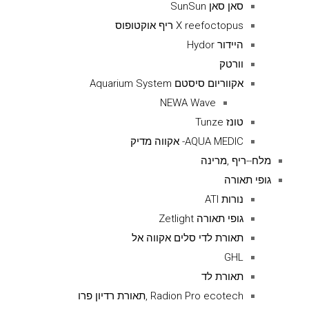
סאן סאן SunSun
X reefoctopus ריף אוקטופוס
היידור Hydor
וורטק
אקווריום סיסטם Aquarium System
NEWA Wave
טונז Tunze
AQUA MEDIC- אקווה מדיק
מלח--ריף ,מרינה
גופי תאורה
נורות ATI
גופי תאורה Zetlight
תאורת לדי סלים אקווה אל
GHL
תאורת לד
Radion Pro ecotech ,תאורת רדיון פרו