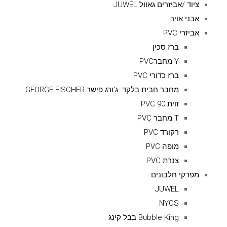
ציוד /אביזרים גאוול JUWEL
אבני אויר
אביזרי PVC
ברז סכין
Y מחברPVC
ברז כדורי PVC
מחבר חבית בלקד -ג'ורג פישר GEORGE FISCHER
זוית 90 PVC
T מחבר PVC
רקורד PVC
מופה PVC
צנרת PVC
מפרקי חלבונים
JUWEL
NYOS
Bubble King בבל קינג