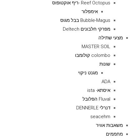
Reef Octopus -ריף אוקטופוס
אימפלור
Bubble-Magus בבל מגוס
מפרקי חלבונים Deltech
מצעי שתילה
MASTER SOIL
colombo קולומבו
שונות
מגנט ניקוי
ADA
איסתא- ista
Fluval הפלובל
דנרלי DENNERLE
seacehm
משאבות אוויר
מחממים