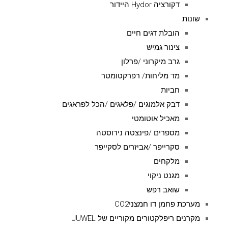
דקורציה Hydor היידור
שונות
הובלת דגים חיים
צינור גמיש
גרב מיקרוני /פרלון
מד מליחות/ רפרקטומטר
חביות
דבק אלמוגים /פלאגים /הכל לפראגים
מאכיל אוטומטי
מספרים /פינצטה נירוסטה
סקרייפר /אביזרים לסקייפר
מלקחים
מגנט ניקוי
שואב רפש
מערכת פחמן דו חמצניCO2
מקרנים ריפלקטורים מקוריים של JUWEL