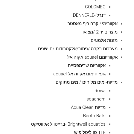
COLOMBO
דנרלי-DENNERLE
אקוורימי יוקרה ריף מאסטר!
מוצרים יד 2 /מציאון
מזנות אלמוגים
מערכות בקרה /ניתור/אלקטרודות /חיישנים
אקווריומם aquael אקוה אל
אקווריום שרימפסייה
גופי חימום אקווה אל aquael
מדיות- מים מלוחים / מים מתוקים
Rowa
seachem
מדיות Aqua Clean
Bacto Balls
Brightwell aquatics -ברייטוול אקווטיקס
TLF טו ליטל פיש