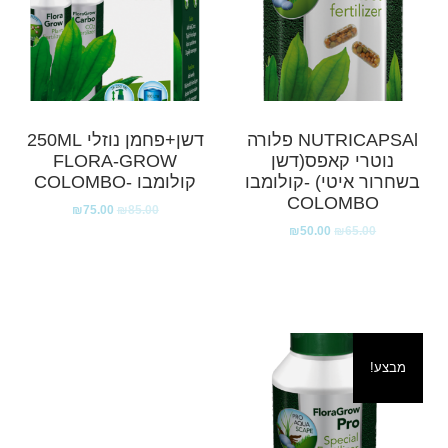
NUTRICAPSAl פלורה
דשן+פחמן נוזלי 250ML
נוטרי קאפס(דשן
FLORA-GROW
בשחרור איטי) -קולומבו
קולומבו -COLOMBO
COLOMBO
₪
75.00
₪
85.00
₪
50.00
₪
65.00
מבצע!