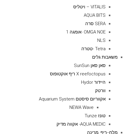
VITALIS – ויטליס
AQUA BITS
SERA סרה
OMGA NOE -אומגה 1
NLS
Tetra -טטרה
משאבות גלים
סאן סאן SunSun
X reefoctopus ריף אוקטופוס
היידור Hydor
וורטק
אקווריום סיסטם Aquarium System
NEWA Wave
טונז Tunze
AQUA MEDIC- אקווה מדיק
מלח--ריף ,מרינה