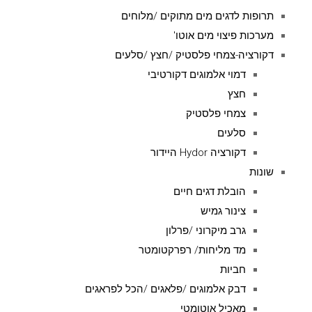
תרופות לדגים מים מתוקים /מלוחים
מערכות פיצוי מים אוטו'
דקורציה-צמחי פלסטיק /חצץ /סלעים
דמוי אלמוגים דקורטיבי
חצץ
צמחי פלסטיק
סלעים
דקורציה Hydor היידור
שונות
הובלת דגים חיים
צינור גמיש
גרב מיקרוני /פרלון
מד מליחות/ רפרקטומטר
חביות
דבק אלמוגים /פלאגים /הכל לפראגים
מאכיל אוטומטי