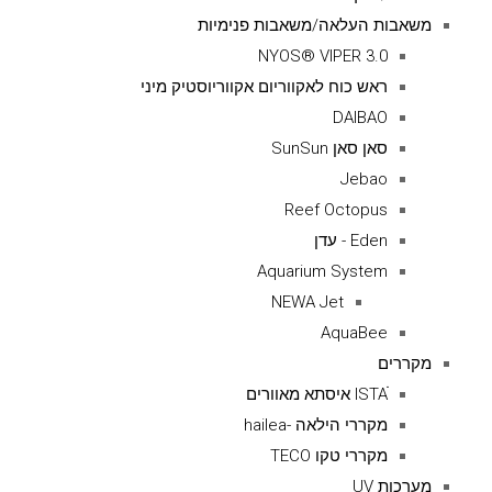
משאבות העלאה/משאבות פנימיות
NYOS® VIPER 3.0
ראש כוח לאקווריום אקווריוסטיק מיני
DAIBAO
סאן סאן SunSun
Jebao
Reef Octopus
Eden - עדן
Aquarium System
NEWA Jet
AquaBee
מקררים
ISTAׁׂ איסתא מאוורים
מקררי הילאה -hailea
מקררי טקו TECO
מערכות UV