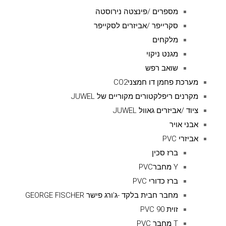
מספרים /פינצטה נירוסטה
סקרייפר /אביזרים לסקייפר
מלקחים
מגנט ניקוי
שואב רפש
מערכת פחמן דו חמצניCO2
מקרנים ריפלקטורים מקוריים של JUWEL
ציוד /אביזרים גאוול JUWEL
אבני אויר
אביזרי PVC
ברז סכין
Y מחברPVC
ברז כדורי PVC
מחבר חבית בלקד -ג'ורג פישר GEORGE FISCHER
זוית 90 PVC
T מחבר PVC