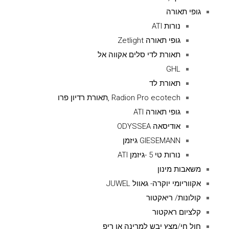
גופי תאורה
נורות ATI
גופי תאורה Zetlight
תאורת לדי סלים אקווה אל
GHL
תאורת לד
Radion Pro ecotech ,תאורת רדיון פרו
גופי תאורה ATI
אודיסאה ODYSSEA
GIESEMANN גיזמן
נורות טי 5 -גיזמן ATI
משאבות מינון
אקווריומי יוקרה- גאוול JUWEL
קולונות/ ריאקטור
קלציום ראקטור
חול חי/מצץ יבש למרינה או ריפ