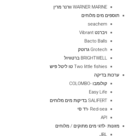
WARNER MARINE וורנר מרין
תוספים מים מלוחים
seachem
ויברנט Vibrant
Bacto Balls
Grotech גרוטק
BRIGHTWELL ברטוויול
Two little fishies טו ליטל פיש
ערכות בדיקה
קולומבו -COLOMBO
Easy Life
SALIFERT בדיקות מים מלוחים
Red-sea -רד סי
API
מזונות -לדגי מים מתוקים / מלוחים
JBL