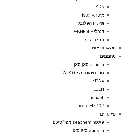
ADA
איסתא- ista
Fluval הפלובל
דנרלי DENNERLE
seacehm
משאבות אוויר
מחממים
sunsun סאן סאן
גופי חימום מעל 500 W
NEWA
EDEN
.aquael
HYDOR היידור
פילטרים
פילטר seachem מפל סיכם
SunSun סאן סאן