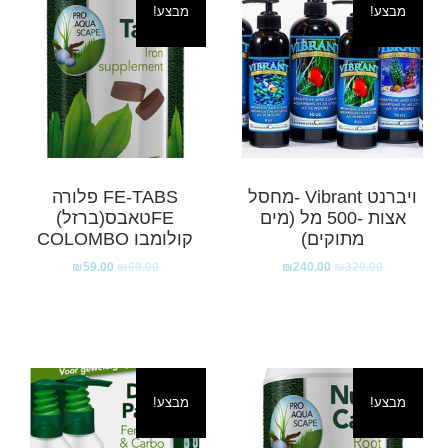
מבצע!
מבצע!
ויברנט Vibrant -מחסל
FE-TABS פלורה
אצות -500 מל (מים
FEטאבס(ברזל)
מתוקים)
קולומבו COLOMBO
₪
59.00
₪
69.00
₪
240.00
₪
320.00
מבצע!
מבצע!