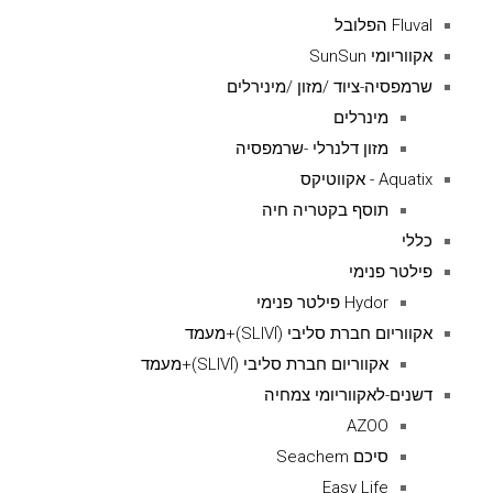
Fluval הפלובל
אקווריומי SunSun
שרמפסיה-ציוד /מזון /מינירלים
מינרלים
מזון דלנרלי -שרמפסיה
Aquatix - אקווטיקס
תוסף בקטריה חיה
כללי
פילטר פנימי
Hydor פילטר פנימי
אקווריום חברת סליבי (SLIVIׂׂ)+מעמד
אקווריום חברת סליבי (SLIVIׂׂ)+מעמד
דשנים-לאקווריומי צמחיה
AZOO
סיכם Seachem
Easy Life