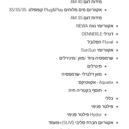
מידות דגם AM 40
אקווריום מים מלוחים Plug&Play קומפלט .35/35/35
מידות דגם AM 35
אקווריומי נווה NEWA
דנרלי DENNERLE
Fluval הפלובל
אקווריומי SunSun
שרמפסיה-ציוד /מזון /מינירלים
מינרלים
מזון דלנרלי -שרמפסיה
Aquatix - אקווטיקס
תוסף בקטריה חיה
כללי
פילטר פנימי
Hydor פילטר פנימי
אקווריום חברת סליבי (SLIVIׂׂ)+מעמד