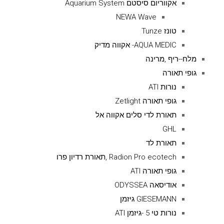
אקווריום סיסטם Aquarium System
NEWA Wave
טונז Tunze
AQUA MEDIC- אקווה מדיק
מלח--ריף ,מרינה
גופי תאורה
נורות ATI
גופי תאורה Zetlight
תאורת לדי סלים אקווה אל
GHL
תאורת לד
Radion Pro ecotech ,תאורת רדיון פרו
גופי תאורה ATI
אודיסאה ODYSSEA
GIESEMANN גיזמן
נורות טי 5 -גיזמן ATI