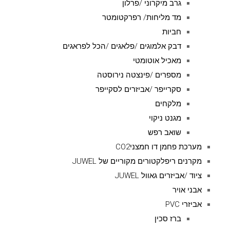
גרב מיקרוני /פרלון
מד מליחות/ רפרקטומטר
חביות
דבק אלמוגים /פלאגים /הכל לפראגים
מאכיל אוטומטי
מספרים /פינצטה נירוסטה
סקרייפר /אביזרים לסקייפר
מלקחים
מגנט ניקוי
שואב רפש
מערכת פחמן דו חמצניCO2
מקרנים ריפלקטורים מקוריים של JUWEL
ציוד /אביזרים גאוול JUWEL
אבני אויר
אביזרי PVC
ברז סכין