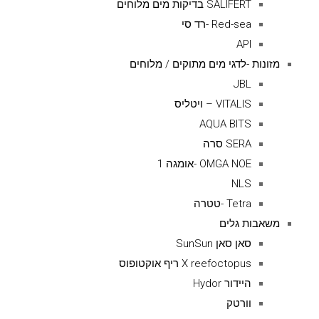
SALIFERT בדיקות מים מלוחים
Red-sea -רד סי
API
מזונות -לדגי מים מתוקים / מלוחים
JBL
VITALIS – ויטליס
AQUA BITS
SERA סרה
OMGA NOE -אומגה 1
NLS
Tetra -טטרה
משאבות גלים
סאן סאן SunSun
X reefoctopus ריף אוקטופוס
היידור Hydor
וורטק