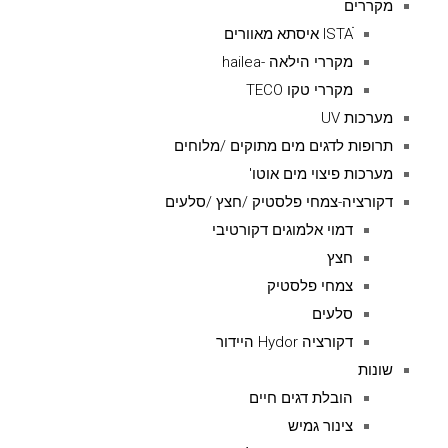
מקררים
ISTAׁׂ איסתא מאוורים
מקררי הילאה -hailea
מקררי טקו TECO
מערכות UV
תרופות לדגים מים מתוקים /מלוחים
מערכות פיצוי מים אוטו'
דקורציה-צמחי פלסטיק /חצץ /סלעים
דמוי אלמוגים דקורטיבי
חצץ
צמחי פלסטיק
סלעים
דקורציה Hydor היידור
שונות
הובלת דגים חיים
צינור גמיש