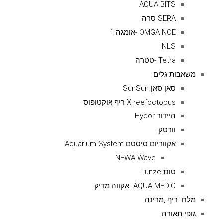
AQUA BITS
SERA סרה
OMGA NOE -אומגה 1
NLS
Tetra -טטרה
משאבות גלים
סאן סאן SunSun
X reefoctopus ריף אוקטופוס
היידור Hydor
וורטק
אקווריום סיסטם Aquarium System
NEWA Wave
טונז Tunze
AQUA MEDIC- אקווה מדיק
מלח--ריף ,מרינה
גופי תאורה