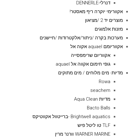
דנרלי-DENNERLE
אקוורימי יוקרה ריף מאסטר!
מוצרים יד 2 /מציאון
מזנות אלמוגים
מערכות בקרה /ניתור/אלקטרודות /חיישנים
אקווריומם aquael אקוה אל
אקווריום שרימפסייה
גופי חימום אקווה אל aquael
מדיות- מים מלוחים / מים מתוקים
Rowa
seachem
מדיות Aqua Clean
Bacto Balls
Brightwell aquatics -ברייטוול אקווטיקס
TLF טו ליטל פיש
WARNER MARINE וורנר מרין