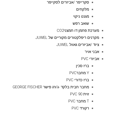
סקרייפר /אביזרים לסקייפר
מלקחים
מגנט ניקוי
שואב רפש
מערכת פחמן דו חמצניCO2
מקרנים ריפלקטורים מקוריים של JUWEL
ציוד /אביזרים גאוול JUWEL
אבני אויר
אביזרי PVC
ברז סכין
Y מחברPVC
ברז כדורי PVC
מחבר חבית בלקד -ג'ורג פישר GEORGE FISCHER
זוית 90 PVC
T מחבר PVC
רקורד PVC