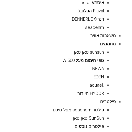
איסתא- ista
Fluval הפלובל
דנרלי DENNERLE
seacehm
משאבות אוויר
מחממים
sunsun סאן סאן
גופי חימום מעל 500 W
NEWA
EDEN
.aquael
HYDOR היידור
פילטרים
פילטר seachem מפל סיכם
SunSun סאן סאן
פילטרים נוספים