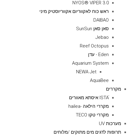
NYOS® VIPER 3.0
ראש כוח לאקווריום אקווריוסטיק מיני
DAIBAO
סאן סאן SunSun
Jebao
Reef Octopus
Eden - עדן
Aquarium System
NEWA Jet
AquaBee
מקררים
ISTAׁׂ איסתא מאוורים
מקררי הילאה -hailea
מקררי טקו TECO
מערכות UV
תרופות לדגים מים מתוקים /מלוחים