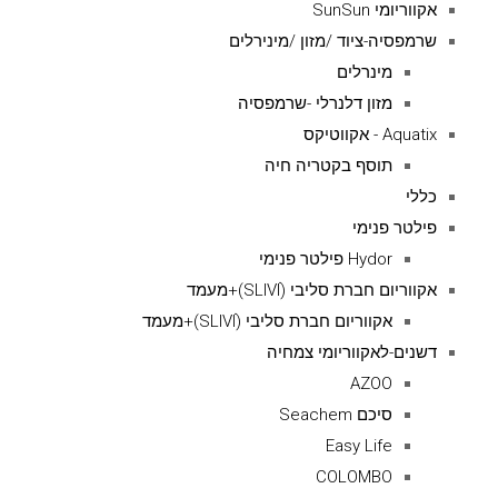
אקווריומי SunSun
שרמפסיה-ציוד /מזון /מינירלים
מינרלים
מזון דלנרלי -שרמפסיה
Aquatix - אקווטיקס
תוסף בקטריה חיה
כללי
פילטר פנימי
Hydor פילטר פנימי
אקווריום חברת סליבי (SLIVIׂׂ)+מעמד
אקווריום חברת סליבי (SLIVIׂׂ)+מעמד
דשנים-לאקווריומי צמחיה
AZOO
סיכם Seachem
Easy Life
COLOMBO