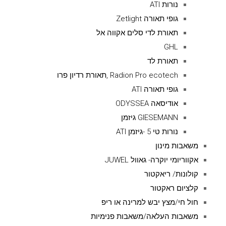
נורות ATI
גופי תאורה Zetlight
תאורת לדי סלים אקווה אל
GHL
תאורת לד
Radion Pro ecotech ,תאורת רדיון פרו
גופי תאורה ATI
אודיסאה ODYSSEA
GIESEMANN גיזמן
נורות טי 5 -גיזמן ATI
משאבות מינון
אקווריומי יוקרה- גאוול JUWEL
קולונות/ ריאקטור
קלציום ראקטור
חול חי/מצץ יבש למרינה או ריפ
משאבות העלאה/משאבות פנימיות