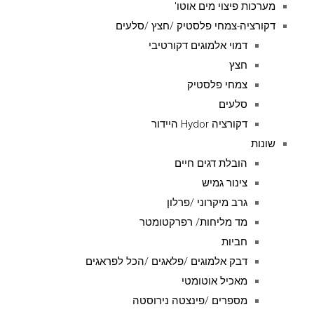
מערכות פיצוי מים אוטו'
דקורציה-צמחי פלסטיק /חצץ /סלעים
דמוי אלמוגים דקורטיבי
חצץ
צמחי פלסטיק
סלעים
דקורציה Hydor היידור
שונות
הובלת דגים חיים
צינור גמיש
גרב מיקרוני /פרלון
מד מליחות/ רפרקטומטר
חביות
דבק אלמוגים /פלאגים /הכל לפראגים
מאכיל אוטומטי
מספרים /פינצטה נירוסטה