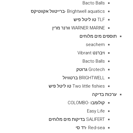
Bacto Balls
Brightwell aquatics -ברייטוול אקווטיקס
TLF טו ליטל פיש
WARNER MARINE וורנר מרין
תוספים מים מלוחים
seachem
ויברנט Vibrant
Bacto Balls
Grotech גרוטק
BRIGHTWELL ברטוויול
Two little fishies טו ליטל פיש
ערכות בדיקה
קולומבו -COLOMBO
Easy Life
SALIFERT בדיקות מים מלוחים
Red-sea -רד סי