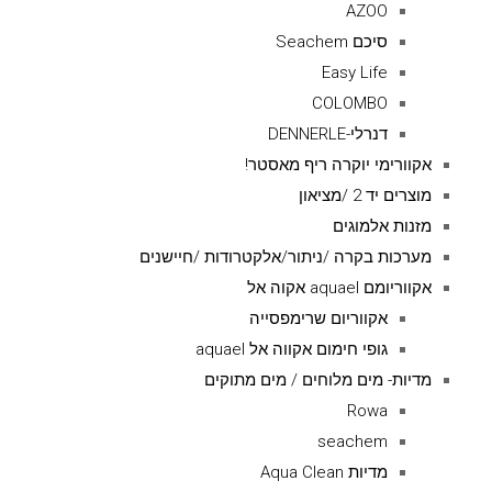
AZOO
סיכם Seachem
Easy Life
COLOMBO
דנרלי-DENNERLE
אקוורימי יוקרה ריף מאסטר!
מוצרים יד 2 /מציאון
מזנות אלמוגים
מערכות בקרה /ניתור/אלקטרודות /חיישנים
אקווריומם aquael אקוה אל
אקווריום שרימפסייה
גופי חימום אקווה אל aquael
מדיות- מים מלוחים / מים מתוקים
Rowa
seachem
מדיות Aqua Clean