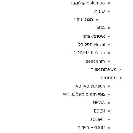
colombo קולומבו
שונות
מגנט ניקוי
ADA
איסתא- ista
Fluval הפלובל
דנרלי DENNERLE
seacehm
משאבות אוויר
מחממים
sunsun סאן סאן
גופי חימום מעל 500 W
NEWA
EDEN
.aquael
HYDOR היידור