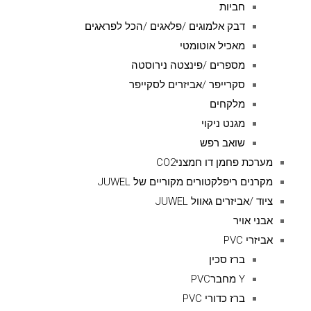
חביות
דבק אלמוגים /פלאגים /הכל לפראגים
מאכיל אוטומטי
מספרים /פינצטה נירוסטה
סקרייפר /אביזרים לסקייפר
מלקחים
מגנט ניקוי
שואב רפש
מערכת פחמן דו חמצניCO2
מקרנים ריפלקטורים מקוריים של JUWEL
ציוד /אביזרים גאוול JUWEL
אבני אויר
אביזרי PVC
ברז סכין
Y מחברPVC
ברז כדורי PVC