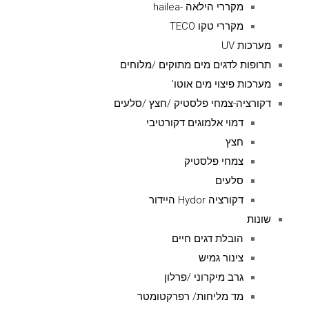
מקררי הילאה -hailea
מקררי טקו TECO
מערכות UV
תרופות לדגים מים מתוקים /מלוחים
מערכות פיצוי מים אוטו'
דקורציה-צמחי פלסטיק /חצץ /סלעים
דמוי אלמוגים דקורטיבי
חצץ
צמחי פלסטיק
סלעים
דקורציה Hydor היידור
שונות
הובלת דגים חיים
צינור גמיש
גרב מיקרוני /פרלון
מד מליחות/ רפרקטומטר