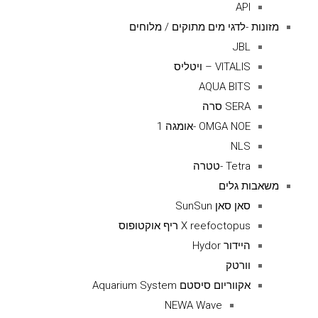
API
מזונות -לדגי מים מתוקים / מלוחים
JBL
VITALIS – ויטליס
AQUA BITS
SERA סרה
OMGA NOE -אומגה 1
NLS
Tetra -טטרה
משאבות גלים
סאן סאן SunSun
X reefoctopus ריף אוקטופוס
היידור Hydor
וורטק
אקווריום סיסטם Aquarium System
NEWA Wave