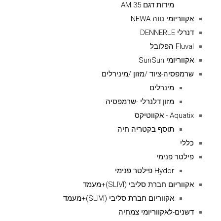
מידות דגם AM 35
אקווריומי נווה NEWA
דנרלי DENNERLE
Fluval הפלובל
אקווריומי SunSun
שרמפסיה-ציוד /מזון /מינירלים
מינרלים
מזון דלנרלי -שרמפסיה
Aquatix - אקווטיקס
תוסף בקטריה חיה
כללי
פילטר פנימי
Hydor פילטר פנימי
אקווריום חברת סליבי (SLIVIׂׂ)+מעמד
אקווריום חברת סליבי (SLIVIׂׂ)+מעמד
דשנים-לאקווריומי צמחיה