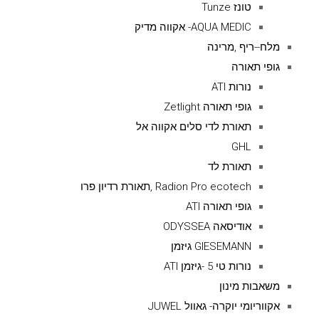
טונז Tunze
AQUA MEDIC- אקווה מדיק
מלח--ריף ,מרינה
גופי תאורה
נורות ATI
גופי תאורה Zetlight
תאורת לדי סלים אקווה אל
GHL
תאורת לד
Radion Pro ecotech ,תאורת רדיון פרו
גופי תאורה ATI
אודיסאה ODYSSEA
GIESEMANN גיזמן
נורות טי 5 -גיזמן ATI
משאבות מינון
אקווריומי יוקרה- גאוול JUWEL