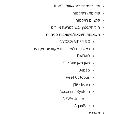
אקווריומי יוקרה- גאוול JUWEL
קולונות/ ריאקטור
קלציום ראקטור
חול חי/מצץ יבש למרינה או ריפ
משאבות העלאה/משאבות פנימיות
NYOS® VIPER 3.0
ראש כוח לאקווריום אקווריוסטיק מיני
DAIBAO
סאן סאן SunSun
Jebao
Reef Octopus
Eden - עדן
Aquarium System
NEWA Jet
AquaBee
מקררים