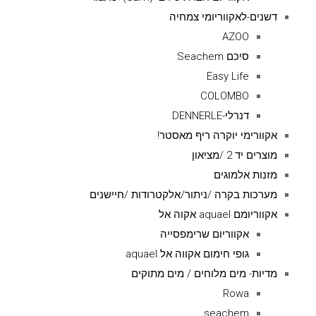
דשנים-לאקווריומי צמחיה
AZOO
סיכם Seachem
Easy Life
COLOMBO
דנרלי-DENNERLE
אקוורימי יוקרה ריף מאסטר!
מוצרים יד 2 /מציאון
מזנות אלמוגים
מערכות בקרה /ניתור/אלקטרודות /חיישנים
אקווריומם aquael אקוה אל
אקווריום שרימפסייה
גופי חימום אקווה אל aquael
מדיות- מים מלוחים / מים מתוקים
Rowa
seachem