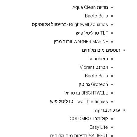
מדיות Aqua Clean
Bacto Balls
Brightwell aquatics -ברייטוול אקווטיקס
TLF טו ליטל פיש
WARNER MARINE וורנר מרין
תוספים מים מלוחים
seachem
ויברנט Vibrant
Bacto Balls
Grotech גרוטק
BRIGHTWELL ברטוויול
Two little fishies טו ליטל פיש
ערכות בדיקה
קולומבו -COLOMBO
Easy Life
SALIFERT בדיקות מים מלוחים