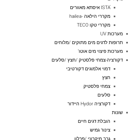
ISTAׁׂ איסתא מאוורים
מקררי הילאה -hailea
מקררי טקו TECO
מערכות UV
תרופות לדגים מים מתוקים /מלוחים
מערכות פיצוי מים אוטו'
דקורציה-צמחי פלסטיק /חצץ /סלעים
דמוי אלמוגים דקורטיבי
חצץ
צמחי פלסטיק
סלעים
דקורציה Hydor היידור
שונות
הובלת דגים חיים
צינור גמיש
גרב מיקרוני /פרלון