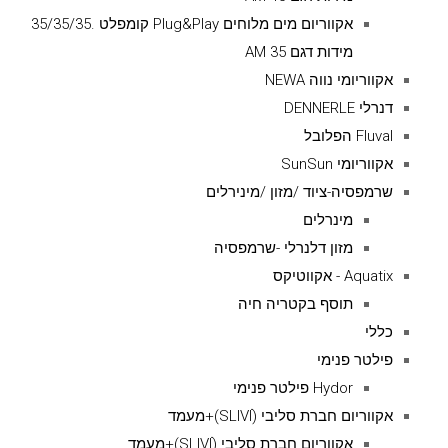
אקווריום מים מלוחים Plug&Play קומפלט .35/35/35
מידות דגם AM 35
אקווריומי נווה NEWA
דנרלי DENNERLE
Fluval הפלובל
אקווריומי SunSun
שרמפסיה-ציוד /מזון /מינירלים
מינרלים
מזון דלנרלי -שרמפסיה
Aquatix - אקווטיקס
תוסף בקטריה חיה
כללי
פילטר פנימי
Hydor פילטר פנימי
אקווריום חברת סליבי (SLIVIׂׂ)+מעמד
אקווריום חברת סליבי (SLIVIׂׂ)+מעמד