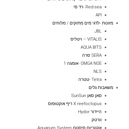
Red-sea -רד סי
API
מזונות -לדגי מים מתוקים / מלוחים
JBL
VITALIS – ויטליס
AQUA BITS
SERA סרה
OMGA NOE -אומגה 1
NLS
Tetra -טטרה
משאבות גלים
סאן סאן SunSun
X reefoctopus ריף אוקטופוס
היידור Hydor
וורטק
אקווריום סיסטם Aquarium System