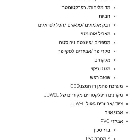
מד מליחות/ רפרקטומטר
חביות
דבק אלמוגים /פלאגים /הכל לפראגים
מאכיל אוטומטי
מספרים /פינצטה נירוסטה
סקרייפר /אביזרים לסקייפר
מלקחים
מגנט ניקוי
שואב רפש
מערכת פחמן דו חמצניCO2
מקרנים ריפלקטורים מקוריים של JUWEL
ציוד /אביזרים גאוול JUWEL
אבני אויר
אביזרי PVC
ברז סכין
Y מחברPVC