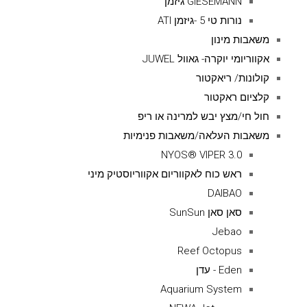
GIESEMANN גיזמן
נורות טי 5 -גיזמן ATI
משאבות מינון
אקווריומי יוקרה- גאוול JUWEL
קולונות/ ריאקטור
קלציום ראקטור
חול חי/מצץ יבש למרינה או ריפ
משאבות העלאה/משאבות פנימיות
NYOS® VIPER 3.0
ראש כוח לאקווריום אקווריוסטיק מיני
DAIBAO
סאן סאן SunSun
Jebao
Reef Octopus
Eden - עדן
Aquarium System