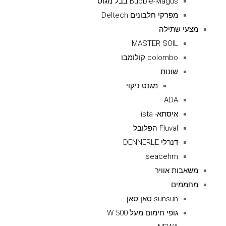
Bubble-Magus בבל מגוס
מפרקי חלבונים Deltech
מצעי שתילה
MASTER SOIL
colombo קולומבו
שונות
מגנט ניקוי
ADA
איסתא- ista
Fluval הפלובל
דנרלי DENNERLE
seacehm
משאבות אוויר
מחממים
sunsun סאן סאן
גופי חימום מעל 500 W