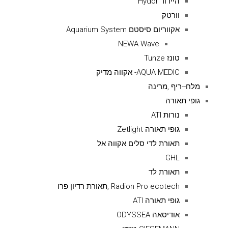
היידור Hydor
וורטק
אקווריום סיסטם Aquarium System
NEWA Wave
טונז Tunze
AQUA MEDIC- אקווה מדיק
מלח--ריף ,מרינה
גופי תאורה
נורות ATI
גופי תאורה Zetlight
תאורת לדי סלים אקווה אל
GHL
תאורת לד
Radion Pro ecotech ,תאורת רדיון פרו
גופי תאורה ATI
אודיסאה ODYSSEA