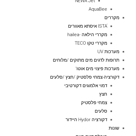
NEWA Jet
AquaBee
מקררים
ISTAׁׂ איסתא מאוורים
מקררי הילאה -hailea
מקררי טקו TECO
מערכות UV
תרופות לדגים מים מתוקים /מלוחים
מערכות פיצוי מים אוטו'
דקורציה-צמחי פלסטיק /חצץ /סלעים
דמוי אלמוגים דקורטיבי
חצץ
צמחי פלסטיק
סלעים
דקורציה Hydor היידור
שונות