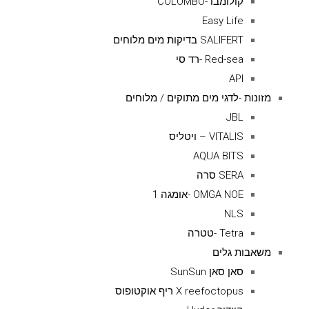
קולומבו -COLOMBO
Easy Life
SALIFERT בדיקות מים מלוחים
Red-sea -רד סי
API
מזונות -לדגי מים מתוקים / מלוחים
JBL
VITALIS – ויטליס
AQUA BITS
SERA סרה
OMGA NOE -אומגה 1
NLS
Tetra -טטרה
משאבות גלים
סאן סאן SunSun
X reefoctopus ריף אוקטופוס