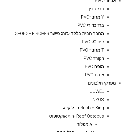
אביזרי PVC
ברז סכין
Y מחברPVC
ברז כדורי PVC
מחבר חבית בלקד -ג'ורג פישר GEORGE FISCHER
זוית 90 PVC
T מחבר PVC
רקורד PVC
מופה PVC
צנרת PVC
מפרקי חלבונים
JUWEL
NYOS
Bubble King בבל קינג
Reef Octopus -ריף אוקטופוס
אימפלור