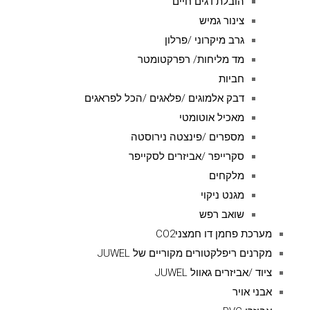
הובלת דגים חיים
צינור גמיש
גרב מיקרוני /פרלון
מד מליחות/ רפרקטומטר
חביות
דבק אלמוגים /פלאגים /הכל לפראגים
מאכיל אוטומטי
מספרים /פינצטה נירוסטה
סקרייפר /אביזרים לסקייפר
מלקחים
מגנט ניקוי
שואב רפש
מערכת פחמן דו חמצניCO2
מקרנים ריפלקטורים מקוריים של JUWEL
ציוד /אביזרים גאוול JUWEL
אבני אויר