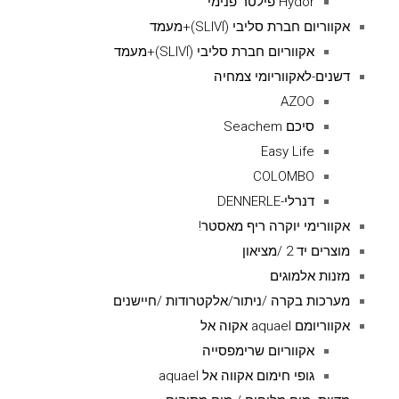
Hydor פילטר פנימי
אקווריום חברת סליבי (SLIVIׂׂ)+מעמד
אקווריום חברת סליבי (SLIVIׂׂ)+מעמד
דשנים-לאקווריומי צמחיה
AZOO
סיכם Seachem
Easy Life
COLOMBO
דנרלי-DENNERLE
אקוורימי יוקרה ריף מאסטר!
מוצרים יד 2 /מציאון
מזנות אלמוגים
מערכות בקרה /ניתור/אלקטרודות /חיישנים
אקווריומם aquael אקוה אל
אקווריום שרימפסייה
גופי חימום אקווה אל aquael