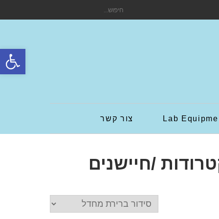
חיפוש
עבור:
פתח סרגל
Lab Equipme
צור קשר
רודות /חיישנים