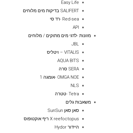
Easy Life
SALIFERT בדיקות מים מלוחים
Red-sea -רד סי
API
מזונות -לדגי מים מתוקים / מלוחים
JBL
VITALIS – ויטליס
AQUA BITS
SERA סרה
OMGA NOE -אומגה 1
NLS
Tetra -טטרה
משאבות גלים
סאן סאן SunSun
X reefoctopus ריף אוקטופוס
היידור Hydor