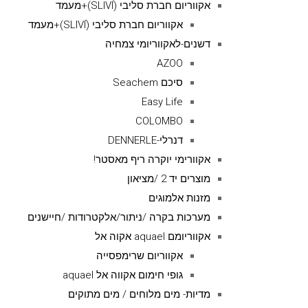
אקווריום חברת סליבי (SLIVIׂׂ)+מעמד
אקווריום חברת סליבי (SLIVIׂׂ)+מעמד
דשנים-לאקווריומי צמחיה
AZOO
סיכם Seachem
Easy Life
COLOMBO
דנרלי-DENNERLE
אקוורימי יוקרה ריף מאסטר!
מוצרים יד 2 /מציאון
מזנות אלמוגים
מערכות בקרה /ניתור/אלקטרודות /חיישנים
אקווריומם aquael אקוה אל
אקווריום שרימפסייה
גופי חימום אקווה אל aquael
מדיות- מים מלוחים / מים מתוקים