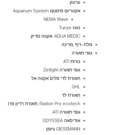
וורטק
אקווריום סיסטם Aquarium System
NEWA Wave
טונז Tunze
AQUA MEDIC- אקווה מדיק
מלח--ריף ,מרינה
גופי תאורה
נורות ATI
גופי תאורה Zetlight
תאורת לדי סלים אקווה אל
GHL
תאורת לד
Radion Pro ecotech ,תאורת רדיון פרו
גופי תאורה ATI
אודיסאה ODYSSEA
GIESEMANN גיזמן