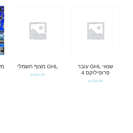
שנאי GHL עובר
GHL מצוף חשמלי
מע
פרופילוקס 4
₪
185.00
₪
100.00