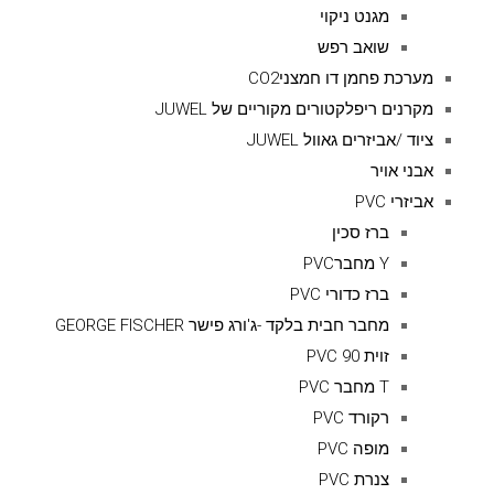
מגנט ניקוי
שואב רפש
מערכת פחמן דו חמצניCO2
מקרנים ריפלקטורים מקוריים של JUWEL
ציוד /אביזרים גאוול JUWEL
אבני אויר
אביזרי PVC
ברז סכין
Y מחברPVC
ברז כדורי PVC
מחבר חבית בלקד -ג'ורג פישר GEORGE FISCHER
זוית 90 PVC
T מחבר PVC
רקורד PVC
מופה PVC
צנרת PVC