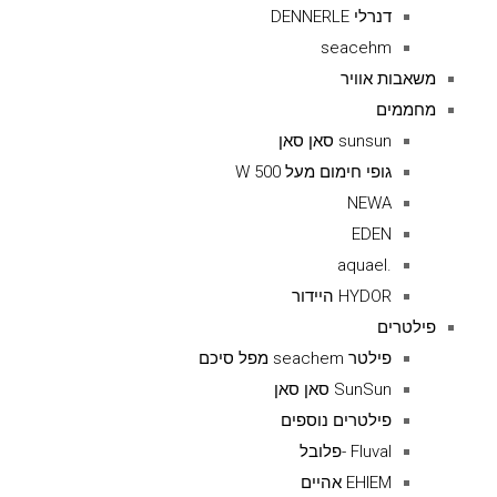
דנרלי DENNERLE
seacehm
משאבות אוויר
מחממים
sunsun סאן סאן
גופי חימום מעל 500 W
NEWA
EDEN
.aquael
HYDOR היידור
פילטרים
פילטר seachem מפל סיכם
SunSun סאן סאן
פילטרים נוספים
Fluval -פלובל
EHIEM אהיים