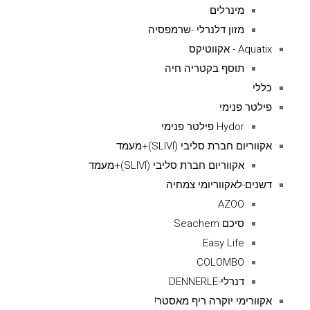
מינרלים
מזון דלנרלי -שרמפסיה
Aquatix - אקווטיקס
תוסף בקטריה חיה
כללי
פילטר פנימי
Hydor פילטר פנימי
אקווריום חברת סליבי (SLIVIׂׂ)+מעמד
אקווריום חברת סליבי (SLIVIׂׂ)+מעמד
דשנים-לאקווריומי צמחיה
AZOO
סיכם Seachem
Easy Life
COLOMBO
דנרלי-DENNERLE
אקוורימי יוקרה ריף מאסטר!