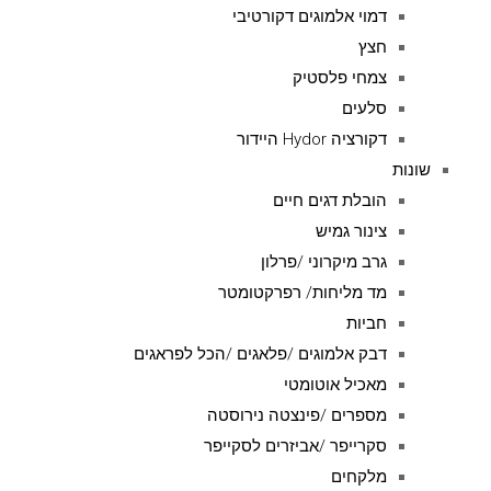
דמוי אלמוגים דקורטיבי
חצץ
צמחי פלסטיק
סלעים
דקורציה Hydor היידור
שונות
הובלת דגים חיים
צינור גמיש
גרב מיקרוני /פרלון
מד מליחות/ רפרקטומטר
חביות
דבק אלמוגים /פלאגים /הכל לפראגים
מאכיל אוטומטי
מספרים /פינצטה נירוסטה
סקרייפר /אביזרים לסקייפר
מלקחים