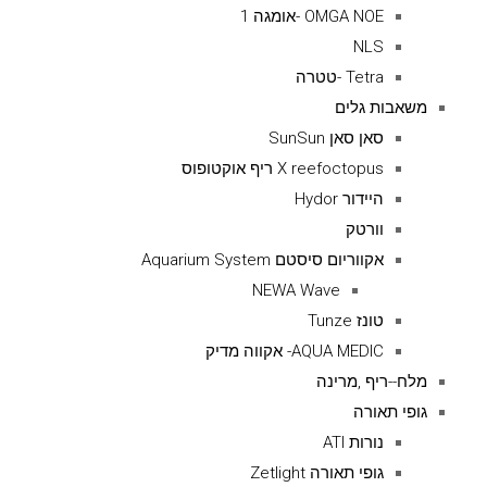
OMGA NOE -אומגה 1
NLS
Tetra -טטרה
משאבות גלים
סאן סאן SunSun
X reefoctopus ריף אוקטופוס
היידור Hydor
וורטק
אקווריום סיסטם Aquarium System
NEWA Wave
טונז Tunze
AQUA MEDIC- אקווה מדיק
מלח--ריף ,מרינה
גופי תאורה
נורות ATI
גופי תאורה Zetlight