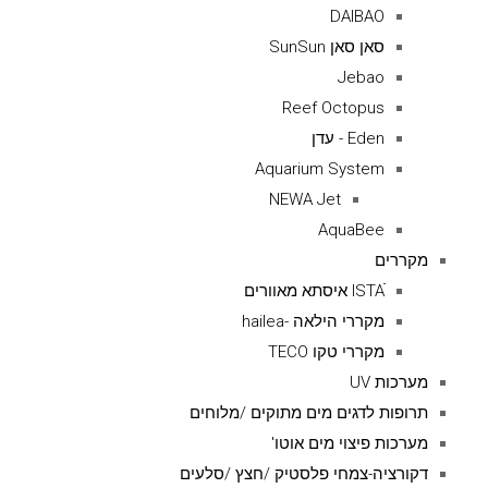
DAIBAO
סאן סאן SunSun
Jebao
Reef Octopus
Eden - עדן
Aquarium System
NEWA Jet
AquaBee
מקררים
ISTAׁׂ איסתא מאוורים
מקררי הילאה -hailea
מקררי טקו TECO
מערכות UV
תרופות לדגים מים מתוקים /מלוחים
מערכות פיצוי מים אוטו'
דקורציה-צמחי פלסטיק /חצץ /סלעים