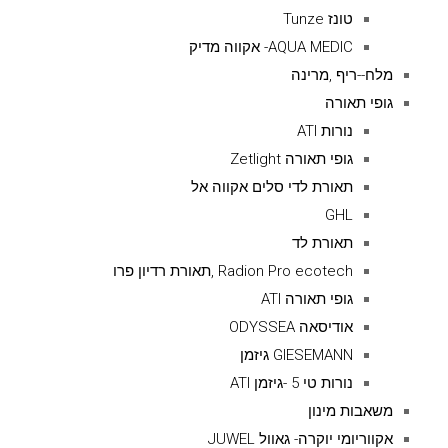
טונז Tunze
AQUA MEDIC- אקווה מדיק
מלח--ריף ,מרינה
גופי תאורה
נורות ATI
גופי תאורה Zetlight
תאורת לדי סלים אקווה אל
GHL
תאורת לד
Radion Pro ecotech ,תאורת רדיון פרו
גופי תאורה ATI
אודיסאה ODYSSEA
GIESEMANN גיזמן
נורות טי 5 -גיזמן ATI
משאבות מינון
אקווריומי יוקרה- גאוול JUWEL