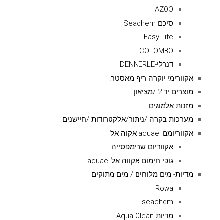
AZOO
סיכם Seachem
Easy Life
COLOMBO
דנרלי-DENNERLE
אקוורימי יוקרה ריף מאסטר!
מוצרים יד 2 /מציאון
מזנות אלמוגים
מערכות בקרה /ניתור/אלקטרודות /חיישנים
אקווריומם aquael אקוה אל
אקווריום שרימפסייה
גופי חימום אקווה אל aquael
מדיות- מים מלוחים / מים מתוקים
Rowa
seachem
מדיות Aqua Clean