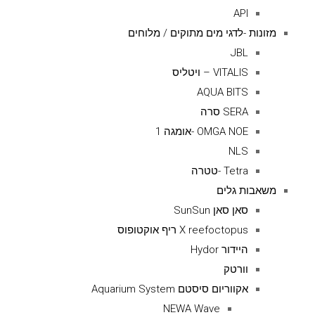
API
מזונות -לדגי מים מתוקים / מלוחים
JBL
VITALIS – ויטליס
AQUA BITS
SERA סרה
OMGA NOE -אומגה 1
NLS
Tetra -טטרה
משאבות גלים
סאן סאן SunSun
X reefoctopus ריף אוקטופוס
היידור Hydor
וורטק
אקווריום סיסטם Aquarium System
NEWA Wave