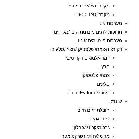
מקררי הילאה -hailea
מקררי טקו TECO
מערכות UV
תרופות לדגים מים מתוקים /מלוחים
מערכות פיצוי מים אוטו'
דקורציה-צמחי פלסטיק /חצץ /סלעים
דמוי אלמוגים דקורטיבי
חצץ
צמחי פלסטיק
סלעים
דקורציה Hydor היידור
שונות
הובלת דגים חיים
צינור גמיש
גרב מיקרוני /פרלון
מד מליחות/ רפרקטומטר