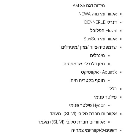
מידות דגם AM 35
אקווריומי נווה NEWA
דנרלי DENNERLE
Fluval הפלובל
אקווריומי SunSun
שרמפסיה-ציוד /מזון /מינירלים
מינרלים
מזון דלנרלי -שרמפסיה
Aquatix - אקווטיקס
תוסף בקטריה חיה
כללי
פילטר פנימי
Hydor פילטר פנימי
אקווריום חברת סליבי (SLIVIׂׂ)+מעמד
אקווריום חברת סליבי (SLIVIׂׂ)+מעמד
דשנים-לאקווריומי צמחיה