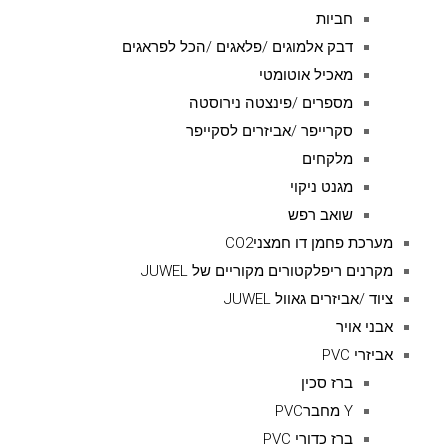
חביות
דבק אלמוגים /פלאגים /הכל לפראגים
מאכיל אוטומטי
מספרים /פינצטה נירוסטה
סקרייפר /אביזרים לסקייפר
מלקחים
מגנט ניקוי
שואב רפש
מערכת פחמן דו חמצניCO2
מקרנים ריפלקטורים מקוריים של JUWEL
ציוד /אביזרים גאוול JUWEL
אבני אויר
אביזרי PVC
ברז סכין
Y מחברPVC
ברז כדורי PVC