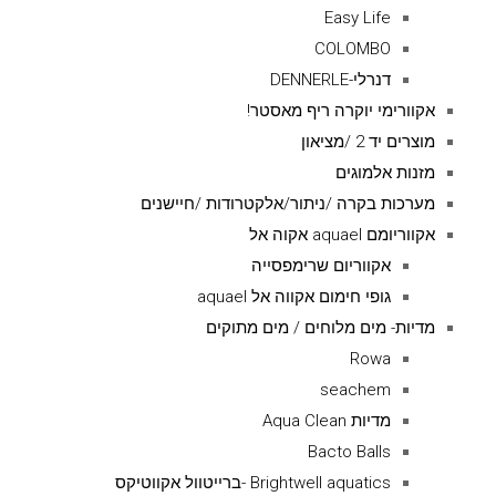
Easy Life
COLOMBO
דנרלי-DENNERLE
אקוורימי יוקרה ריף מאסטר!
מוצרים יד 2 /מציאון
מזנות אלמוגים
מערכות בקרה /ניתור/אלקטרודות /חיישנים
אקווריומם aquael אקוה אל
אקווריום שרימפסייה
גופי חימום אקווה אל aquael
מדיות- מים מלוחים / מים מתוקים
Rowa
seachem
מדיות Aqua Clean
Bacto Balls
Brightwell aquatics -ברייטוול אקווטיקס