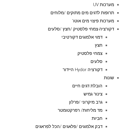
מערכות UV
תרופות לדגים מים מתוקים /מלוחים
מערכות פיצוי מים אוטו'
דקורציה-צמחי פלסטיק /חצץ /סלעים
דמוי אלמוגים דקורטיבי
חצץ
צמחי פלסטיק
סלעים
דקורציה Hydor היידור
שונות
הובלת דגים חיים
צינור גמיש
גרב מיקרוני /פרלון
מד מליחות/ רפרקטומטר
חביות
דבק אלמוגים /פלאגים /הכל לפראגים