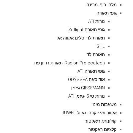
מלח--ריף ,מרינה
גופי תאורה
נורות ATI
גופי תאורה Zetlight
תאורת לדי סלים אקווה אל
GHL
תאורת לד
Radion Pro ecotech ,תאורת רדיון פרו
גופי תאורה ATI
אודיסאה ODYSSEA
GIESEMANN גיזמן
נורות טי 5 -גיזמן ATI
משאבות מינון
אקווריומי יוקרה- גאוול JUWEL
קולונות/ ריאקטור
קלציום ראקטור