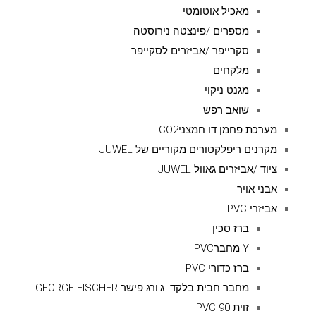
מאכיל אוטומטי
מספרים /פינצטה נירוסטה
סקרייפר /אביזרים לסקייפר
מלקחים
מגנט ניקוי
שואב רפש
מערכת פחמן דו חמצניCO2
מקרנים ריפלקטורים מקוריים של JUWEL
ציוד /אביזרים גאוול JUWEL
אבני אויר
אביזרי PVC
ברז סכין
Y מחברPVC
ברז כדורי PVC
מחבר חבית בלקד -ג'ורג פישר GEORGE FISCHER
זוית 90 PVC