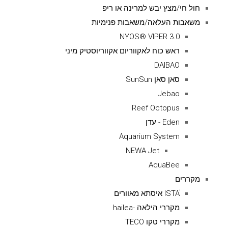
חול חי/מצץ יבש למרינה או ריפ
משאבות העלאה/משאבות פנימיות
NYOS® VIPER 3.0
ראש כוח לאקווריום אקווריוסטיק מיני
DAIBAO
סאן סאן SunSun
Jebao
Reef Octopus
Eden - עדן
Aquarium System
NEWA Jet
AquaBee
מקררים
ISTAׁׂ איסתא מאוורים
מקררי הילאה -hailea
מקררי טקו TECO