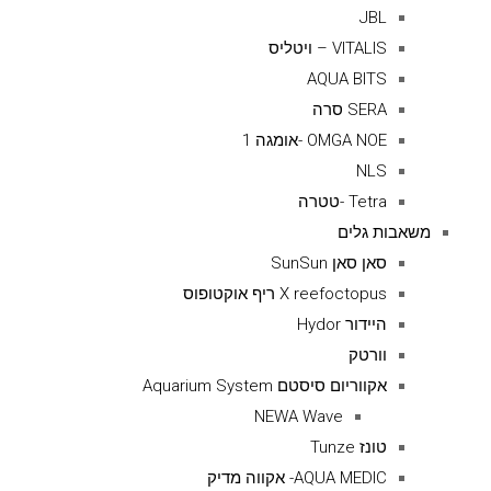
JBL
VITALIS – ויטליס
AQUA BITS
SERA סרה
OMGA NOE -אומגה 1
NLS
Tetra -טטרה
משאבות גלים
סאן סאן SunSun
X reefoctopus ריף אוקטופוס
היידור Hydor
וורטק
אקווריום סיסטם Aquarium System
NEWA Wave
טונז Tunze
AQUA MEDIC- אקווה מדיק