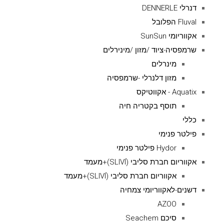
דנרלי DENNERLE
Fluval הפלובל
אקווריומי SunSun
שרמפסיה-ציוד /מזון /מינירלים
מינרלים
מזון דלנרלי -שרמפסיה
Aquatix - אקווטיקס
תוסף בקטריה חיה
כללי
פילטר פנימי
Hydor פילטר פנימי
אקווריום חברת סליבי (SLIVIׂׂ)+מעמד
אקווריום חברת סליבי (SLIVIׂׂ)+מעמד
דשנים-לאקווריומי צמחיה
AZOO
סיכם Seachem