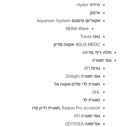
היידור Hydor
וורטק
אקווריום סיסטם Aquarium System
NEWA Wave
טונז Tunze
AQUA MEDIC- אקווה מדיק
מלח--ריף ,מרינה
גופי תאורה
נורות ATI
גופי תאורה Zetlight
תאורת לדי סלים אקווה אל
GHL
תאורת לד
Radion Pro ecotech ,תאורת רדיון פרו
גופי תאורה ATI
אודיסאה ODYSSEA