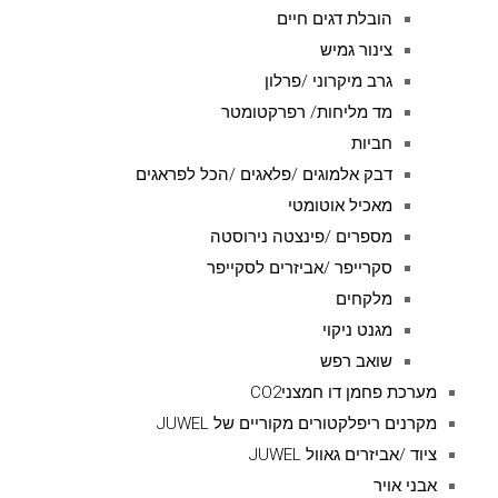
הובלת דגים חיים
צינור גמיש
גרב מיקרוני /פרלון
מד מליחות/ רפרקטומטר
חביות
דבק אלמוגים /פלאגים /הכל לפראגים
מאכיל אוטומטי
מספרים /פינצטה נירוסטה
סקרייפר /אביזרים לסקייפר
מלקחים
מגנט ניקוי
שואב רפש
מערכת פחמן דו חמצניCO2
מקרנים ריפלקטורים מקוריים של JUWEL
ציוד /אביזרים גאוול JUWEL
אבני אויר