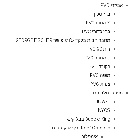
אביזרי PVC
ברז סכין
Y מחברPVC
ברז כדורי PVC
מחבר חבית בלקד -ג'ורג פישר GEORGE FISCHER
זוית 90 PVC
T מחבר PVC
רקורד PVC
מופה PVC
צנרת PVC
מפרקי חלבונים
JUWEL
NYOS
Bubble King בבל קינג
Reef Octopus -ריף אוקטופוס
אימפלור