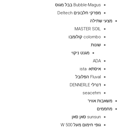
Bubble-Magus בבל מגוס
מפרקי חלבונים Deltech
מצעי שתילה
MASTER SOIL
colombo קולומבו
שונות
מגנט ניקוי
ADA
איסתא- ista
Fluval הפלובל
דנרלי DENNERLE
seacehm
משאבות אוויר
מחממים
sunsun סאן סאן
גופי חימום מעל 500 W