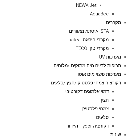
NEWA Jet
AquaBee
מקררים
ISTAׁׂ איסתא מאוורים
מקררי הילאה -hailea
מקררי טקו TECO
מערכות UV
תרופות לדגים מים מתוקים /מלוחים
מערכות פיצוי מים אוטו'
דקורציה-צמחי פלסטיק /חצץ /סלעים
דמוי אלמוגים דקורטיבי
חצץ
צמחי פלסטיק
סלעים
דקורציה Hydor היידור
שונות