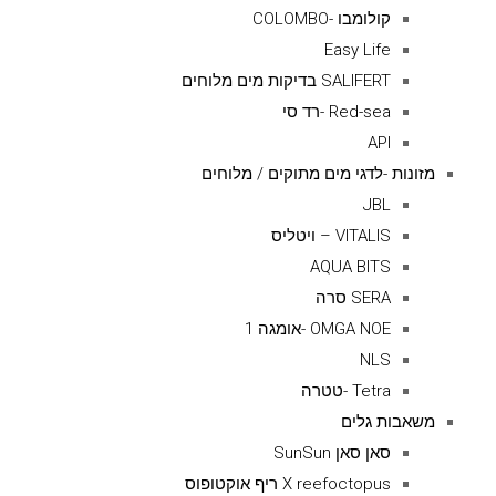
קולומבו -COLOMBO
Easy Life
SALIFERT בדיקות מים מלוחים
Red-sea -רד סי
API
מזונות -לדגי מים מתוקים / מלוחים
JBL
VITALIS – ויטליס
AQUA BITS
SERA סרה
OMGA NOE -אומגה 1
NLS
Tetra -טטרה
משאבות גלים
סאן סאן SunSun
X reefoctopus ריף אוקטופוס