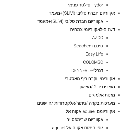
Hydor פילטר פנימי
אקווריום חברת סליבי (SLIVIׂׂ)+מעמד
אקווריום חברת סליבי (SLIVIׂׂ)+מעמד
דשנים-לאקווריומי צמחיה
AZOO
סיכם Seachem
Easy Life
COLOMBO
דנרלי-DENNERLE
אקוורימי יוקרה ריף מאסטר!
מוצרים יד 2 /מציאון
מזנות אלמוגים
מערכות בקרה /ניתור/אלקטרודות /חיישנים
אקווריומם aquael אקוה אל
אקווריום שרימפסייה
גופי חימום אקווה אל aquael