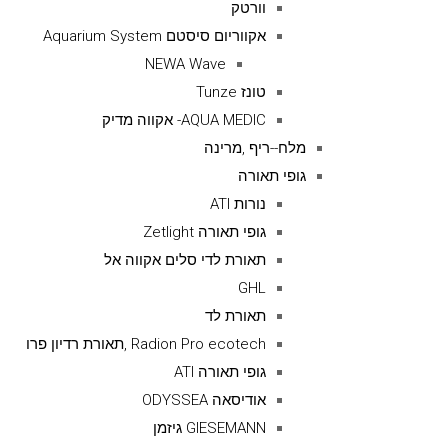
וורטק
אקווריום סיסטם Aquarium System
NEWA Wave
טונז Tunze
AQUA MEDIC- אקווה מדיק
מלח--ריף ,מרינה
גופי תאורה
נורות ATI
גופי תאורה Zetlight
תאורת לדי סלים אקווה אל
GHL
תאורת לד
Radion Pro ecotech ,תאורת רדיון פרו
גופי תאורה ATI
אודיסאה ODYSSEA
GIESEMANN גיזמן