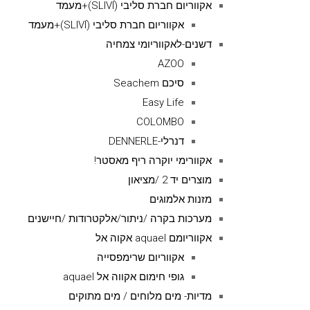
אקווריום חברת סליבי (SLIVIׂׂ)+מעמד
אקווריום חברת סליבי (SLIVIׂׂ)+מעמד
דשנים-לאקווריומי צמחיה
AZOO
סיכם Seachem
Easy Life
COLOMBO
דנרלי-DENNERLE
אקוורימי יוקרה ריף מאסטר!
מוצרים יד 2 /מציאון
מזנות אלמוגים
מערכות בקרה /ניתור/אלקטרודות /חיישנים
אקווריומם aquael אקוה אל
אקווריום שרימפסייה
גופי חימום אקווה אל aquael
מדיות- מים מלוחים / מים מתוקים