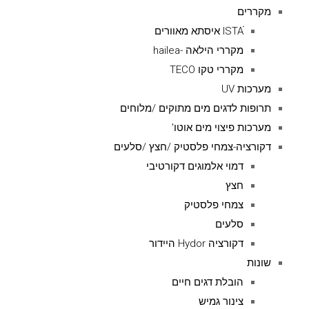
מקררים
ISTAׁׂ איסתא מאוורים
מקררי הילאה -hailea
מקררי טקו TECO
מערכות UV
תרופות לדגים מים מתוקים /מלוחים
מערכות פיצוי מים אוטו'
דקורציה-צמחי פלסטיק /חצץ /סלעים
דמוי אלמוגים דקורטיבי
חצץ
צמחי פלסטיק
סלעים
דקורציה Hydor היידור
שונות
הובלת דגים חיים
צינור גמיש