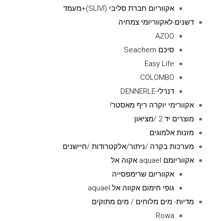
אקווריום חברת סליבי (SLIVIׂׂ)+מעמד
דשנים-לאקווריומי צמחיה
AZOO
סיכם Seachem
Easy Life
COLOMBO
דנרלי-DENNERLE
אקוורימי יוקרה ריף מאסטר!
מוצרים יד 2 /מציאון
מזנות אלמוגים
מערכות בקרה /ניתור/אלקטרודות /חיישנים
אקווריומם aquael אקוה אל
אקווריום שרימפסייה
גופי חימום אקווה אל aquael
מדיות- מים מלוחים / מים מתוקים
Rowa