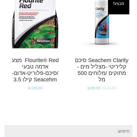
מבצע!
Seachem Clarity סיכם
Flourite® Red מצע
קליריטי -מצליל מים -
אדמה טבעי
מתוקים /מלוחים 500
/סיכם-פלוריט-אדום-
מל
Seacehm קילו 3.5
₪
160.00
₪
99.00
₪
120.00
חיפוש