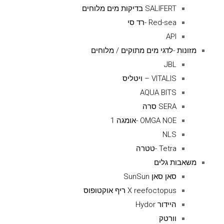
SALIFERT בדיקות מים מלוחים
Red-sea -רד סי
API
מזונות -לדגי מים מתוקים / מלוחים
JBL
VITALIS – ויטליס
AQUA BITS
SERA סרה
OMGA NOE -אומגה 1
NLS
Tetra -טטרה
משאבות גלים
סאן סאן SunSun
X reefoctopus ריף אוקטופוס
היידור Hydor
וורטק