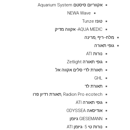
אקווריום סיסטם Aquarium System
NEWA Wave
טונז Tunze
AQUA MEDIC- אקווה מדיק
מלח--ריף ,מרינה
גופי תאורה
נורות ATI
גופי תאורה Zetlight
תאורת לדי סלים אקווה אל
GHL
תאורת לד
Radion Pro ecotech ,תאורת רדיון פרו
גופי תאורה ATI
אודיסאה ODYSSEA
GIESEMANN גיזמן
נורות טי 5 -גיזמן ATI