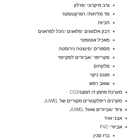
גרב מיקרוני /פרלון
מד מליחות/ רפרקטומטר
חביות
דבק אלמוגים /פלאגים /הכל לפראגים
מאכיל אוטומטי
מספרים /פינצטה נירוסטה
סקרייפר /אביזרים לסקייפר
מלקחים
מגנט ניקוי
שואב רפש
מערכת פחמן דו חמצניCO2
מקרנים ריפלקטורים מקוריים של JUWEL
ציוד /אביזרים גאוול JUWEL
אבני אויר
אביזרי PVC
ברז סכין