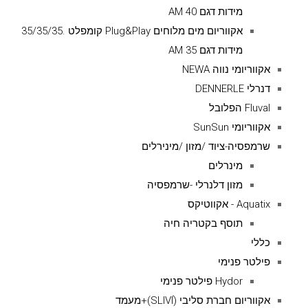
מידות דגם AM 40
אקווריום מים מלוחים Plug&Play קומפלט .35/35/35
מידות דגם AM 35
אקווריומי נווה NEWA
דנרלי DENNERLE
Fluval הפלובל
אקווריומי SunSun
שרמפסיה-ציוד /מזון /מינירלים
מינרלים
מזון דלנרלי -שרמפסיה
Aquatix - אקווטיקס
תוסף בקטריה חיה
כללי
פילטר פנימי
Hydor פילטר פנימי
אקווריום חברת סליבי (SLIVIׂׂ)+מעמד