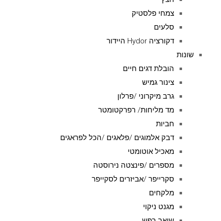
צמחי פלסטיק
סלעים
דקורציה Hydor היידור
שונות
הובלת דגים חיים
צינור גמיש
גרב מיקרוני /פרלון
מד מליחות/ רפרקטומטר
חביות
דבק אלמוגים /פלאגים /הכל לפראגים
מאכיל אוטומטי
מספרים /פינצטה נירוסטה
סקרייפר /אביזרים לסקייפר
מלקחים
מגנט ניקוי
שואב רפש