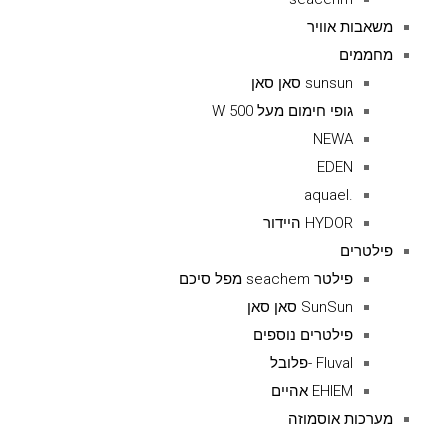
משאבות אוויר
מחממים
sunsun סאן סאן
גופי חימום מעל 500 W
NEWA
EDEN
.aquael
HYDOR היידור
פילטרים
פילטר seachem מפל סיכם
SunSun סאן סאן
פילטרים נוספים
Fluval -פלובל
EHIEM אהיים
מערכות אוסמוזה