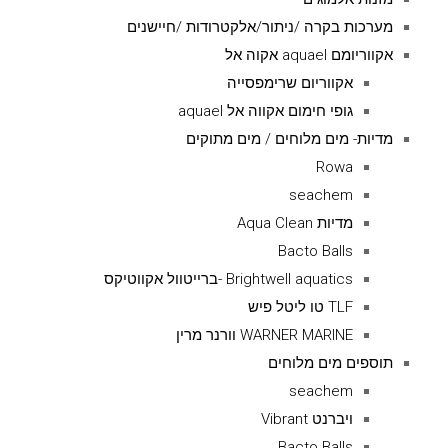
מערכות בקרה /ניתור/אלקטרודות /חיישנים
אקווריומם aquael אקוה אל
אקווריום שרימפסייה
גופי חימום אקווה אל aquael
מדיות- מים מלוחים / מים מתוקים
Rowa
seachem
מדיות Aqua Clean
Bacto Balls
Brightwell aquatics -ברייטוול אקווטיקס
TLF טו ליטל פיש
WARNER MARINE וורנר מרין
תוספים מים מלוחים
seachem
ויברנט Vibrant
Bacto Balls