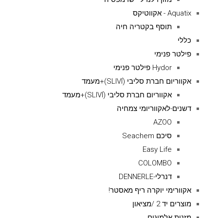
Aquatix - אקווטיקס
תוסף בקטריה חיה
כללי
פילטר פנימי
Hydor פילטר פנימי
אקווריום חברת סליבי (SLIVIׂׂ)+מעמד
אקווריום חברת סליבי (SLIVIׂׂ)+מעמד
דשנים-לאקווריומי צמחיה
AZOO
סיכם Seachem
Easy Life
COLOMBO
דנרלי-DENNERLE
אקוורימי יוקרה ריף מאסטר!
מוצרים יד 2 /מציאון
מזנות אלמוגים