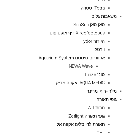
Tetra -טטרה
משאבות גלים
סאן סאן SunSun
X reefoctopus ריף אוקטופוס
היידור Hydor
וורטק
אקווריום סיסטם Aquarium System
NEWA Wave
טונז Tunze
AQUA MEDIC- אקווה מדיק
מלח--ריף ,מרינה
גופי תאורה
נורות ATI
גופי תאורה Zetlight
תאורת לדי סלים אקווה אל
GHL