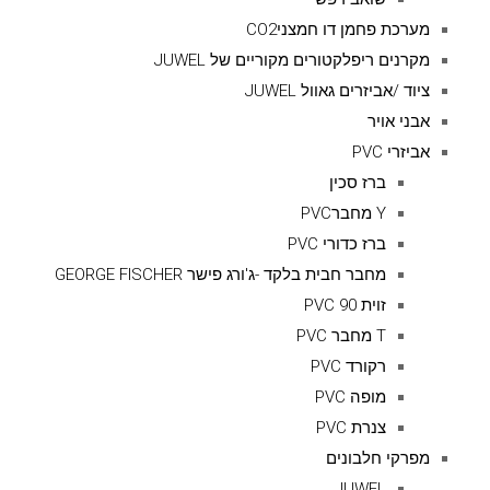
מערכת פחמן דו חמצניCO2
מקרנים ריפלקטורים מקוריים של JUWEL
ציוד /אביזרים גאוול JUWEL
אבני אויר
אביזרי PVC
ברז סכין
Y מחברPVC
ברז כדורי PVC
מחבר חבית בלקד -ג'ורג פישר GEORGE FISCHER
זוית 90 PVC
T מחבר PVC
רקורד PVC
מופה PVC
צנרת PVC
מפרקי חלבונים
JUWEL