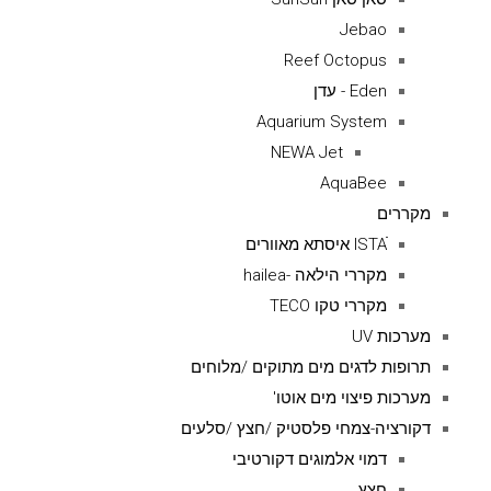
Jebao
Reef Octopus
Eden - עדן
Aquarium System
NEWA Jet
AquaBee
מקררים
ISTAׁׂ איסתא מאוורים
מקררי הילאה -hailea
מקררי טקו TECO
מערכות UV
תרופות לדגים מים מתוקים /מלוחים
מערכות פיצוי מים אוטו'
דקורציה-צמחי פלסטיק /חצץ /סלעים
דמוי אלמוגים דקורטיבי
חצץ