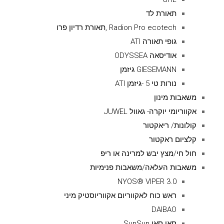
תאורת לד
Radion Pro ecotech ,תאורת רדיון פרו
גופי תאורה ATI
אודיסאה ODYSSEA
GIESEMANN גיזמן
נורות טי 5 -גיזמן ATI
משאבות מינון
אקווריומי יוקרה- גאוול JUWEL
קולונות/ ריאקטור
קלציום ראקטור
חול חי/מצץ יבש למרינה או ריפ
משאבות העלאה/משאבות פנימיות
NYOS® VIPER 3.0
ראש כוח לאקווריום אקווריוסטיק מיני
DAIBAO
סאן סאן SunSun