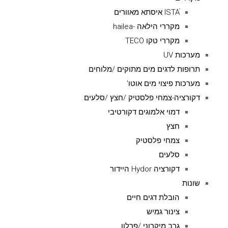
ISTAׁׂ איסתא מאוורים
מקררי הילאה -hailea
מקררי טקו TECO
מערכות UV
תרופות לדגים מים מתוקים /מלוחים
מערכות פיצוי מים אוטו'
דקורציה-צמחי פלסטיק /חצץ /סלעים
דמוי אלמוגים דקורטיבי
חצץ
צמחי פלסטיק
סלעים
דקורציה Hydor היידור
שונות
הובלת דגים חיים
צינור גמיש
גרב מיקרוני /פרלון