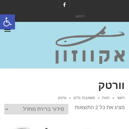
Facebook
פתח סרגל
חיפוש
עבור:
תפר
וורטק
ראשי
»
חנות
»
משאבות גלים
»
וורטק
מציג את כל 2 התוצאות