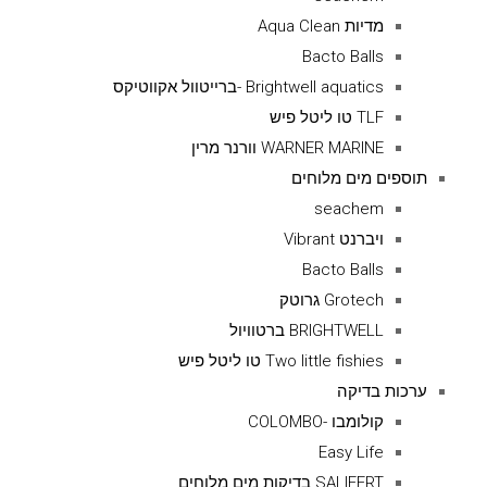
מדיות Aqua Clean
Bacto Balls
Brightwell aquatics -ברייטוול אקווטיקס
TLF טו ליטל פיש
WARNER MARINE וורנר מרין
תוספים מים מלוחים
seachem
ויברנט Vibrant
Bacto Balls
Grotech גרוטק
BRIGHTWELL ברטוויול
Two little fishies טו ליטל פיש
ערכות בדיקה
קולומבו -COLOMBO
Easy Life
SALIFERT בדיקות מים מלוחים