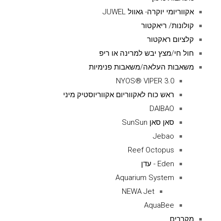
אקווריומי יוקרה- גאוול JUWEL
קולונות/ ריאקטור
קלציום ראקטור
חול חי/מצץ יבש למרינה או ריפ
משאבות העלאה/משאבות פנימיות
NYOS® VIPER 3.0
ראש כוח לאקווריום אקווריוסטיק מיני
DAIBAO
סאן סאן SunSun
Jebao
Reef Octopus
Eden - עדן
Aquarium System
NEWA Jet
AquaBee
מקררים