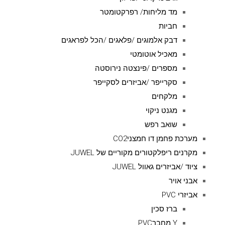
מד מליחות/ רפרקטומטר
חביות
דבק אלמוגים /פלאגים /הכל לפראגים
מאכיל אוטומטי
מספרים /פינצטה נירוסטה
סקרייפר /אביזרים לסקייפר
מלקחים
מגנט ניקוי
שואב רפש
מערכת פחמן דו חמצניCO2
מקרנים ריפלקטורים מקוריים של JUWEL
ציוד /אביזרים גאוול JUWEL
אבני אויר
אביזרי PVC
ברז סכין
Y מחברPVC