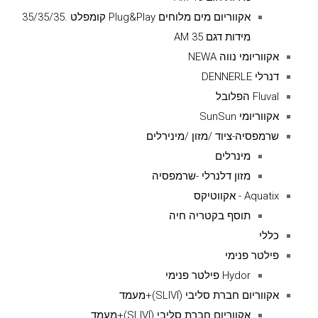
אקווריום מים מלוחים Plug&Play קומפלט .35/35/35
מידות דגם AM 35
אקווריומי נווה NEWA
דנרלי DENNERLE
Fluval הפלובל
אקווריומי SunSun
שרמפסיה-ציוד /מזון /מינירלים
מינרלים
מזון דלנרלי -שרמפסיה
Aquatix - אקווטיקס
תוסף בקטריה חיה
כללי
פילטר פנימי
Hydor פילטר פנימי
אקווריום חברת סליבי (SLIVIׂׂ)+מעמד
אקווריום חברת סליבי (SLIVIׂׂ)+מעמד