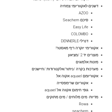
דשנים-לאקווריומי צמחיה
AZOO
סיכם Seachem
Easy Life
COLOMBO
דנרלי-DENNERLE
אקוורימי יוקרה ריף מאסטר!
מוצרים יד 2 /מציאון
מזנות אלמוגים
מערכות בקרה /ניתור/אלקטרודות /חיישנים
אקווריומם aquael אקוה אל
אקווריום שרימפסייה
גופי חימום אקווה אל aquael
מדיות- מים מלוחים / מים מתוקים
Rowa
seachem