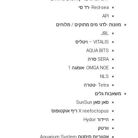
Red-sea -רד סי
API
מזונות -לדגי מים מתוקים / מלוחים
JBL
VITALIS – ויטליס
AQUA BITS
SERA סרה
OMGA NOE -אומגה 1
NLS
Tetra -טטרה
משאבות גלים
סאן סאן SunSun
X reefoctopus ריף אוקטופוס
היידור Hydor
וורטק
אקווריום סיסטם Aquarium System