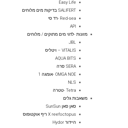
Easy Life
SALIFERT בדיקות מים מלוחים
Red-sea -רד סי
API
מזונות -לדגי מים מתוקים / מלוחים
JBL
VITALIS – ויטליס
AQUA BITS
SERA סרה
OMGA NOE -אומגה 1
NLS
Tetra -טטרה
משאבות גלים
סאן סאן SunSun
X reefoctopus ריף אוקטופוס
היידור Hydor