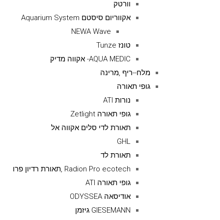
וורטק
אקווריום סיסטם Aquarium System
NEWA Wave
טונז Tunze
AQUA MEDIC- אקווה מדיק
מלח--ריף ,מרינה
גופי תאורה
נורות ATI
גופי תאורה Zetlight
תאורת לדי סלים אקווה אל
GHL
תאורת לד
Radion Pro ecotech ,תאורת רדיון פרו
גופי תאורה ATI
אודיסאה ODYSSEA
GIESEMANN גיזמן