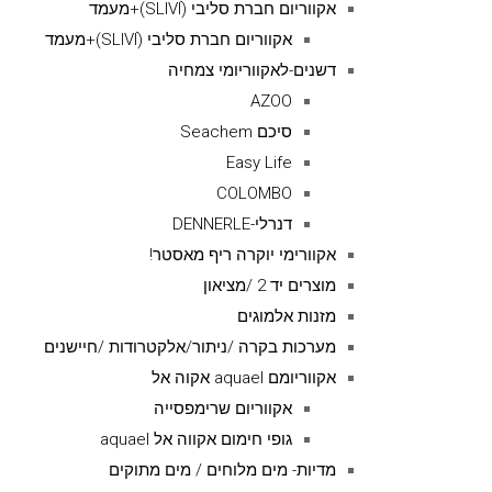
אקווריום חברת סליבי (SLIVIׂׂ)+מעמד
אקווריום חברת סליבי (SLIVIׂׂ)+מעמד
דשנים-לאקווריומי צמחיה
AZOO
סיכם Seachem
Easy Life
COLOMBO
דנרלי-DENNERLE
אקוורימי יוקרה ריף מאסטר!
מוצרים יד 2 /מציאון
מזנות אלמוגים
מערכות בקרה /ניתור/אלקטרודות /חיישנים
אקווריומם aquael אקוה אל
אקווריום שרימפסייה
גופי חימום אקווה אל aquael
מדיות- מים מלוחים / מים מתוקים