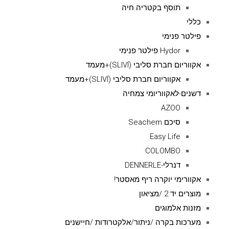
תוסף בקטריה חיה
כללי
פילטר פנימי
Hydor פילטר פנימי
אקווריום חברת סליבי (SLIVIׂׂ)+מעמד
אקווריום חברת סליבי (SLIVIׂׂ)+מעמד
דשנים-לאקווריומי צמחיה
AZOO
סיכם Seachem
Easy Life
COLOMBO
דנרלי-DENNERLE
אקוורימי יוקרה ריף מאסטר!
מוצרים יד 2 /מציאון
מזנות אלמוגים
מערכות בקרה /ניתור/אלקטרודות /חיישנים