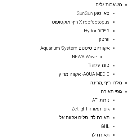
משאבות גלים
סאן סאן SunSun
X reefoctopus ריף אוקטופוס
היידור Hydor
וורטק
אקווריום סיסטם Aquarium System
NEWA Wave
טונז Tunze
AQUA MEDIC- אקווה מדיק
מלח--ריף ,מרינה
גופי תאורה
נורות ATI
גופי תאורה Zetlight
תאורת לדי סלים אקווה אל
GHL
תאורת לד