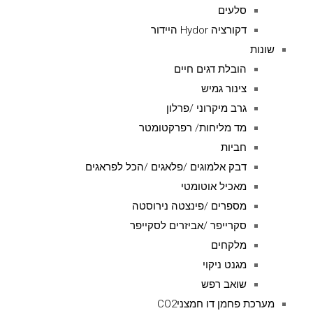
סלעים
דקורציה Hydor היידור
שונות
הובלת דגים חיים
צינור גמיש
גרב מיקרוני /פרלון
מד מליחות/ רפרקטומטר
חביות
דבק אלמוגים /פלאגים /הכל לפראגים
מאכיל אוטומטי
מספרים /פינצטה נירוסטה
סקרייפר /אביזרים לסקייפר
מלקחים
מגנט ניקוי
שואב רפש
מערכת פחמן דו חמצניCO2