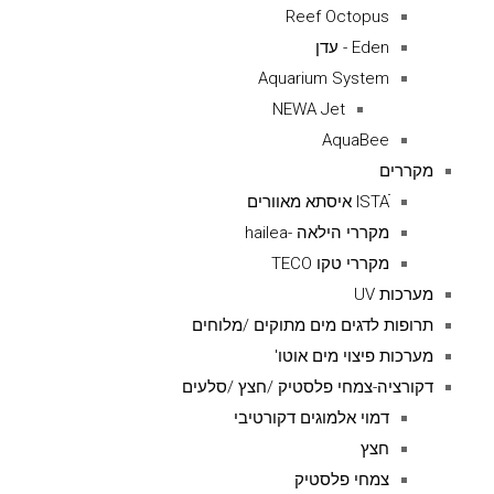
Reef Octopus
Eden - עדן
Aquarium System
NEWA Jet
AquaBee
מקררים
ISTAׁׂ איסתא מאוורים
מקררי הילאה -hailea
מקררי טקו TECO
מערכות UV
תרופות לדגים מים מתוקים /מלוחים
מערכות פיצוי מים אוטו'
דקורציה-צמחי פלסטיק /חצץ /סלעים
דמוי אלמוגים דקורטיבי
חצץ
צמחי פלסטיק