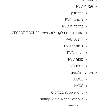
אביזרי PVC
ברז סכין
Y מחברPVC
ברז כדורי PVC
מחבר חבית בלקד -ג'ורג פישר GEORGE FISCHER
זוית 90 PVC
T מחבר PVC
רקורד PVC
מופה PVC
צנרת PVC
מפרקי חלבונים
JUWEL
NYOS
Bubble King בבל קינג
Reef Octopus -ריף אוקטופוס
אימפלור