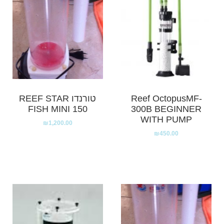
Reef OctopusMF-
טורנדו REEF STAR
FISH MINI 150
300B BEGINNER
WITH PUMP
₪
1,200.00
₪
450.00