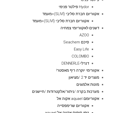
Hydor פילטר פנימי
אקווריום חברת סליבי (SLIVIׂׂ)+מעמד
אקווריום חברת סליבי (SLIVIׂׂ)+מעמד
דשנים-לאקווריומי צמחיה
AZOO
סיכם Seachem
Easy Life
COLOMBO
דנרלי-DENNERLE
אקוורימי יוקרה ריף מאסטר!
מוצרים יד 2 /מציאון
מזנות אלמוגים
מערכות בקרה /ניתור/אלקטרודות /חיישנים
אקווריומם aquael אקוה אל
אקווריום שרימפסייה
גופי חימום אקווה אל aquael