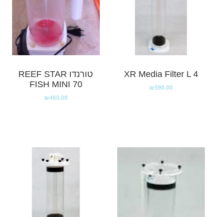
XR Media Filter L 4
טורנדו REEF STAR
FISH MINI 70
₪
590.00
₪
460.00