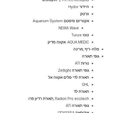
היידור Hydor
וורטק
אקווריום סיסטם Aquarium System
NEWA Wave
טונז Tunze
AQUA MEDIC- אקווה מדיק
מלח--ריף ,מרינה
גופי תאורה
נורות ATI
גופי תאורה Zetlight
תאורת לדי סלים אקווה אל
GHL
תאורת לד
Radion Pro ecotech ,תאורת רדיון פרו
גופי תאורה ATI
אודיסאה ODYSSEA