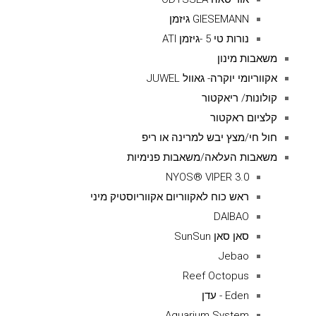
GIESEMANN גיזמן
נורות טי 5 -גיזמן ATI
משאבות מינון
אקווריומי יוקרה- גאוול JUWEL
קולונות/ ריאקטור
קלציום ראקטור
חול חי/מצץ יבש למרינה או ריפ
משאבות העלאה/משאבות פנימיות
NYOS® VIPER 3.0
ראש כוח לאקווריום אקווריוסטיק מיני
DAIBAO
סאן סאן SunSun
Jebao
Reef Octopus
Eden - עדן
Aquarium System