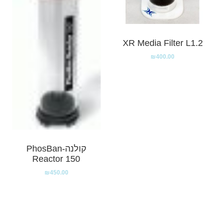
XR Media Filter L1.2
₪
400.00
קולנה-PhosBan
Reactor 150
₪
450.00