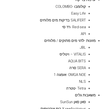
קולומבו -COLOMBO
Easy Life
SALIFERT בדיקות מים מלוחים
Red-sea -רד סי
API
מזונות -לדגי מים מתוקים / מלוחים
JBL
VITALIS – ויטליס
AQUA BITS
SERA סרה
OMGA NOE -אומגה 1
NLS
Tetra -טטרה
משאבות גלים
סאן סאן SunSun
X reefoctopus ריף אוקטופוס