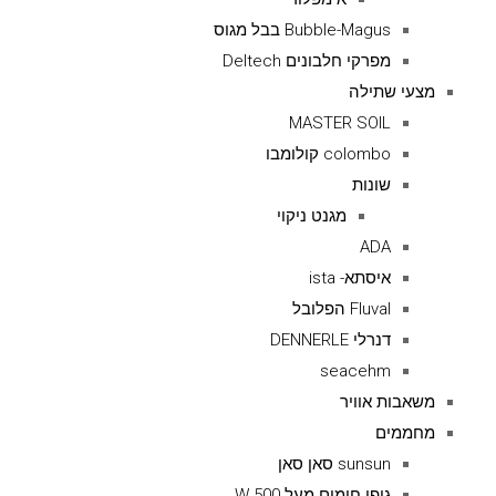
Bubble-Magus בבל מגוס
מפרקי חלבונים Deltech
מצעי שתילה
MASTER SOIL
colombo קולומבו
שונות
מגנט ניקוי
ADA
איסתא- ista
Fluval הפלובל
דנרלי DENNERLE
seacehm
משאבות אוויר
מחממים
sunsun סאן סאן
גופי חימום מעל 500 W