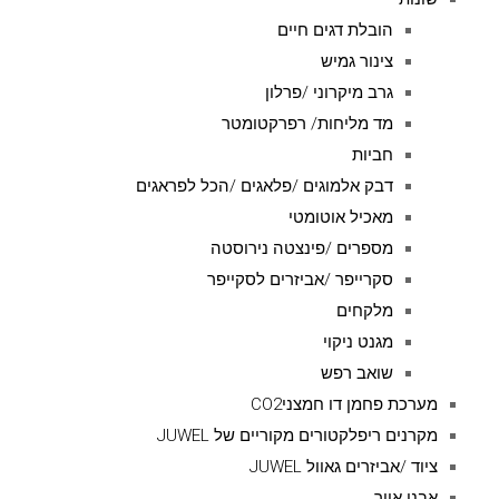
הובלת דגים חיים
צינור גמיש
גרב מיקרוני /פרלון
מד מליחות/ רפרקטומטר
חביות
דבק אלמוגים /פלאגים /הכל לפראגים
מאכיל אוטומטי
מספרים /פינצטה נירוסטה
סקרייפר /אביזרים לסקייפר
מלקחים
מגנט ניקוי
שואב רפש
מערכת פחמן דו חמצניCO2
מקרנים ריפלקטורים מקוריים של JUWEL
ציוד /אביזרים גאוול JUWEL
אבני אויר