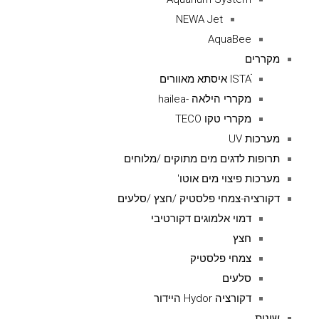
NEWA Jet
AquaBee
מקררים
ISTAׁׂ איסתא מאוורים
מקררי הילאה -hailea
מקררי טקו TECO
מערכות UV
תרופות לדגים מים מתוקים /מלוחים
מערכות פיצוי מים אוטו'
דקורציה-צמחי פלסטיק /חצץ /סלעים
דמוי אלמוגים דקורטיבי
חצץ
צמחי פלסטיק
סלעים
דקורציה Hydor היידור
שונות