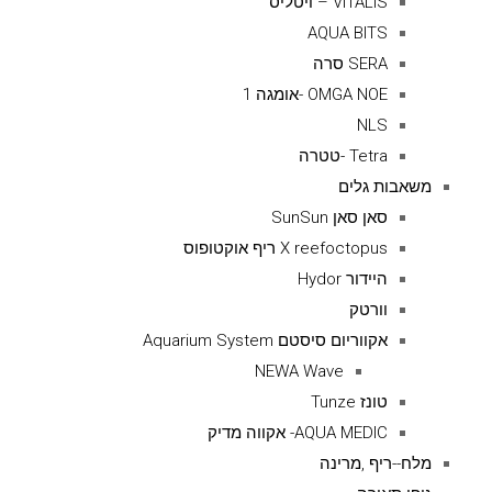
VITALIS – ויטליס
AQUA BITS
SERA סרה
OMGA NOE -אומגה 1
NLS
Tetra -טטרה
משאבות גלים
סאן סאן SunSun
X reefoctopus ריף אוקטופוס
היידור Hydor
וורטק
אקווריום סיסטם Aquarium System
NEWA Wave
טונז Tunze
AQUA MEDIC- אקווה מדיק
מלח--ריף ,מרינה