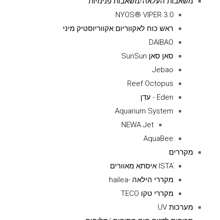
משאבות העלאה/משאבות פנימיות
NYOS® VIPER 3.0
ראש כוח לאקווריום אקווריוסטיק מיני
DAIBAO
סאן סאן SunSun
Jebao
Reef Octopus
Eden - עדן
Aquarium System
NEWA Jet
AquaBee
מקררים
ISTAׁׂ איסתא מאוורים
מקררי הילאה -hailea
מקררי טקו TECO
מערכות UV