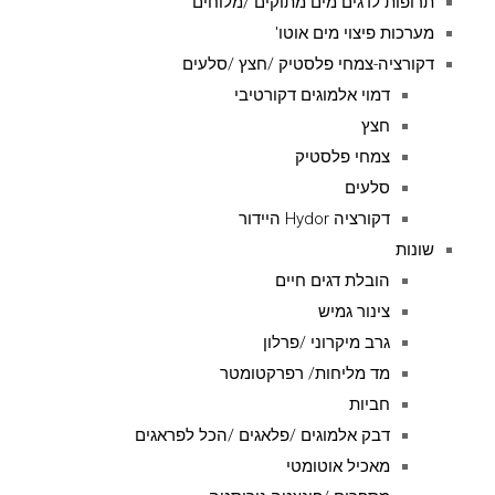
תרופות לדגים מים מתוקים /מלוחים
מערכות פיצוי מים אוטו'
דקורציה-צמחי פלסטיק /חצץ /סלעים
דמוי אלמוגים דקורטיבי
חצץ
צמחי פלסטיק
סלעים
דקורציה Hydor היידור
שונות
הובלת דגים חיים
צינור גמיש
גרב מיקרוני /פרלון
מד מליחות/ רפרקטומטר
חביות
דבק אלמוגים /פלאגים /הכל לפראגים
מאכיל אוטומטי