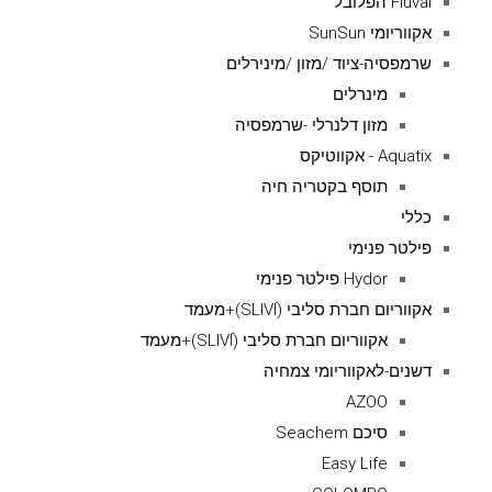
Fluval הפלובל
אקווריומי SunSun
שרמפסיה-ציוד /מזון /מינירלים
מינרלים
מזון דלנרלי -שרמפסיה
Aquatix - אקווטיקס
תוסף בקטריה חיה
כללי
פילטר פנימי
Hydor פילטר פנימי
אקווריום חברת סליבי (SLIVIׂׂ)+מעמד
אקווריום חברת סליבי (SLIVIׂׂ)+מעמד
דשנים-לאקווריומי צמחיה
AZOO
סיכם Seachem
Easy Life