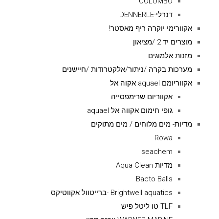
COLOMBO
דנרלי-DENNERLE
אקוורימי יוקרה ריף מאסטר!
מוצרים יד 2 /מציאון
מזנות אלמוגים
מערכות בקרה /ניתור/אלקטרודות /חיישנים
אקווריומם aquael אקוה אל
אקווריום שרימפסייה
גופי חימום אקווה אל aquael
מדיות- מים מלוחים / מים מתוקים
Rowa
seachem
מדיות Aqua Clean
Bacto Balls
Brightwell aquatics -ברייטוול אקווטיקס
TLF טו ליטל פיש