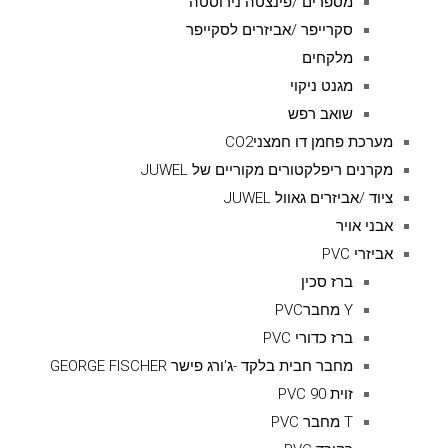
מספרים /פינצטה נירוסטה
סקרייפר /אביזרים לסקייפר
מלקחים
מגנט ניקוי
שואב רפש
מערכת פחמן דו חמצניCO2
מקרנים ריפלקטורים מקוריים של JUWEL
ציוד /אביזרים גאוול JUWEL
אבני אויר
אביזרי PVC
ברז סכין
Y מחברPVC
ברז כדורי PVC
מחבר חבית בלקד -ג'ורג פישר GEORGE FISCHER
זוית 90 PVC
T מחבר PVC