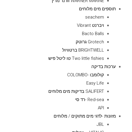
WARNER MARINE וורנר מרין
תוספים מים מלוחים
seachem
ויברנט Vibrant
Bacto Balls
Grotech גרוטק
BRIGHTWELL ברטוויול
Two little fishies טו ליטל פיש
ערכות בדיקה
קולומבו -COLOMBO
Easy Life
SALIFERT בדיקות מים מלוחים
Red-sea -רד סי
API
מזונות -לדגי מים מתוקים / מלוחים
JBL