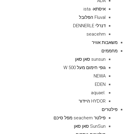
ADA
איסתא- ista
Fluval הפלובל
דנרלי DENNERLE
seacehm
משאבות אוויר
מחממים
sunsun סאן סאן
גופי חימום מעל 500 W
NEWA
EDEN
.aquael
HYDOR היידור
פילטרים
פילטר seachem מפל סיכם
SunSun סאן סאן