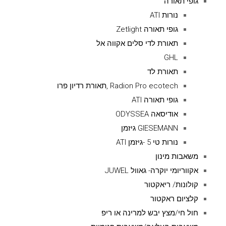
גופי תאורה
נורות ATI
גופי תאורה Zetlight
תאורת לדי סלים אקווה אל
GHL
תאורת לד
Radion Pro ecotech ,תאורת רדיון פרו
גופי תאורה ATI
אודיסאה ODYSSEA
GIESEMANN גיזמן
נורות טי 5 -גיזמן ATI
משאבות מינון
אקווריומי יוקרה- גאוול JUWEL
קולונות/ ריאקטור
קלציום ראקטור
חול חי/מצץ יבש למרינה או ריפ