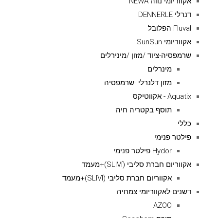
אקווריומי נווה NEWA
דנרלי DENNERLE
Fluval הפלובל
אקווריומי SunSun
שרמפסיה-ציוד /מזון /מינירלים
מינרלים
מזון דלנרלי -שרמפסיה
Aquatix - אקווטיקס
תוסף בקטריה חיה
כללי
פילטר פנימי
Hydor פילטר פנימי
אקווריום חברת סליבי (SLIVIׂׂ)+מעמד
אקווריום חברת סליבי (SLIVIׂׂ)+מעמד
דשנים-לאקווריומי צמחיה
AZOO