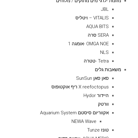
מזונות -לדגי מים מתוקים / מלוחים
JBL
VITALIS – ויטליס
AQUA BITS
SERA סרה
OMGA NOE -אומגה 1
NLS
Tetra -טטרה
משאבות גלים
סאן סאן SunSun
X reefoctopus ריף אוקטופוס
היידור Hydor
וורטק
אקווריום סיסטם Aquarium System
NEWA Wave
טונז Tunze