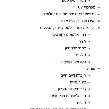
מקררי טקו TECO
מערכות UV
תרופות לדגים מים מתוקים /מלוחים
מערכות פיצוי מים אוטו'
דקורציה-צמחי פלסטיק /חצץ /סלעים
דמוי אלמוגים דקורטיבי
חצץ
צמחי פלסטיק
סלעים
דקורציה Hydor היידור
שונות
הובלת דגים חיים
צינור גמיש
גרב מיקרוני /פרלון
מד מליחות/ רפרקטומטר
חביות