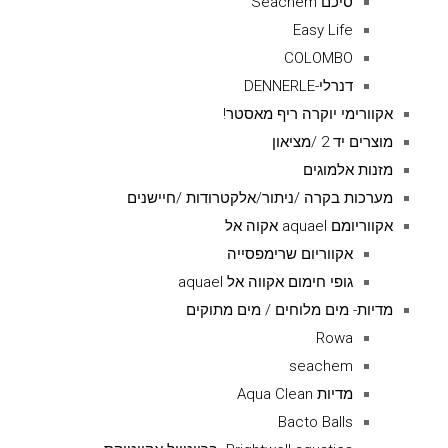
סיכם Seachem
Easy Life
COLOMBO
דנרלי-DENNERLE
אקוורימי יוקרה ריף מאסטר!
מוצרים יד 2 /מציאון
מזנות אלמוגים
מערכות בקרה /ניתור/אלקטרודות /חיישנים
אקווריומם aquael אקוה אל
אקווריום שרימפסייה
גופי חימום אקווה אל aquael
מדיות- מים מלוחים / מים מתוקים
Rowa
seachem
מדיות Aqua Clean
Bacto Balls