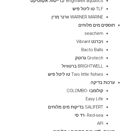
Brightwell aquatics -ברייטוול אקווטיקס
TLF טו ליטל פיש
WARNER MARINE וורנר מרין
תוספים מים מלוחים
seachem
ויברנט Vibrant
Bacto Balls
Grotech גרוטק
BRIGHTWELL ברטוויול
Two little fishies טו ליטל פיש
ערכות בדיקה
קולומבו -COLOMBO
Easy Life
SALIFERT בדיקות מים מלוחים
Red-sea -רד סי
API