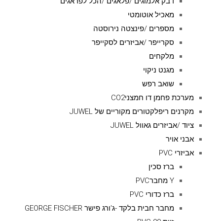
דבק אלמוגים /פלאגים /הכל לפראגים
מאכיל אוטומטי
מספרים /פינצטה נירוסטה
סקרייפר /אביזרים לסקייפר
מלקחים
מגנט ניקוי
שואב רפש
מערכת פחמן דו חמצניCO2
מקרנים ריפלקטורים מקוריים של JUWEL
ציוד /אביזרים גאוול JUWEL
אבני אויר
אביזרי PVC
ברז סכין
Y מחברPVC
ברז כדורי PVC
מחבר חבית בלקד -ג'ורג פישר GEORGE FISCHER