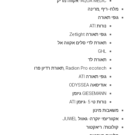
AQUA MEDIC- אקווה מדיק
מלח--ריף ,מרינה
גופי תאורה
נורות ATI
גופי תאורה Zetlight
תאורת לדי סלים אקווה אל
GHL
תאורת לד
Radion Pro ecotech ,תאורת רדיון פרו
גופי תאורה ATI
אודיסאה ODYSSEA
GIESEMANN גיזמן
נורות טי 5 -גיזמן ATI
משאבות מינון
אקווריומי יוקרה- גאוול JUWEL
קולונות/ ריאקטור