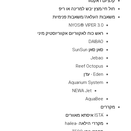
קלציום ראקטור
חול חי/מצץ יבש למרינה או ריפ
משאבות העלאה/משאבות פנימיות
NYOS® VIPER 3.0
ראש כוח לאקווריום אקווריוסטיק מיני
DAIBAO
סאן סאן SunSun
Jebao
Reef Octopus
Eden - עדן
Aquarium System
NEWA Jet
AquaBee
מקררים
ISTAׁׂ איסתא מאוורים
מקררי הילאה -hailea