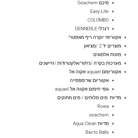
סיכם Seachem
Easy Life
COLOMBO
דנרלי-DENNERLE
אקוורימי יוקרה ריף מאסטר!
מוצרים יד 2 /מציאון
מזנות אלמוגים
מערכות בקרה /ניתור/אלקטרודות /חיישנים
אקווריומם aquael אקוה אל
אקווריום שרימפסייה
גופי חימום אקווה אל aquael
מדיות- מים מלוחים / מים מתוקים
Rowa
seachem
מדיות Aqua Clean
Bacto Balls