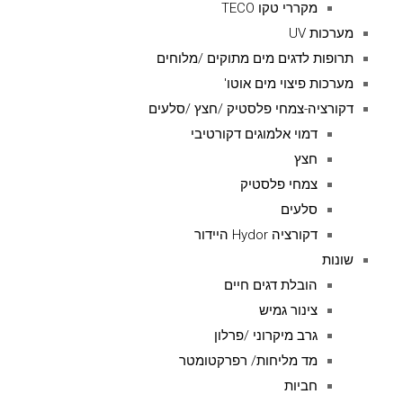
מקררי טקו TECO
מערכות UV
תרופות לדגים מים מתוקים /מלוחים
מערכות פיצוי מים אוטו'
דקורציה-צמחי פלסטיק /חצץ /סלעים
דמוי אלמוגים דקורטיבי
חצץ
צמחי פלסטיק
סלעים
דקורציה Hydor היידור
שונות
הובלת דגים חיים
צינור גמיש
גרב מיקרוני /פרלון
מד מליחות/ רפרקטומטר
חביות