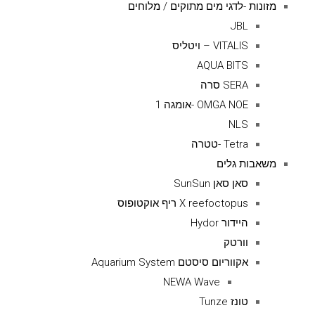
מזונות -לדגי מים מתוקים / מלוחים
JBL
VITALIS – ויטליס
AQUA BITS
SERA סרה
OMGA NOE -אומגה 1
NLS
Tetra -טטרה
משאבות גלים
סאן סאן SunSun
X reefoctopus ריף אוקטופוס
היידור Hydor
וורטק
אקווריום סיסטם Aquarium System
NEWA Wave
טונז Tunze