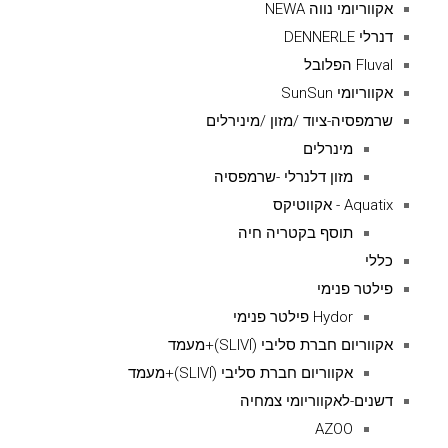
אקווריומי נווה NEWA
דנרלי DENNERLE
Fluval הפלובל
אקווריומי SunSun
שרמפסיה-ציוד /מזון /מינירלים
מינרלים
מזון דלנרלי -שרמפסיה
Aquatix - אקווטיקס
תוסף בקטריה חיה
כללי
פילטר פנימי
Hydor פילטר פנימי
אקווריום חברת סליבי (SLIVIׂׂ)+מעמד
אקווריום חברת סליבי (SLIVIׂׂ)+מעמד
דשנים-לאקווריומי צמחיה
AZOO