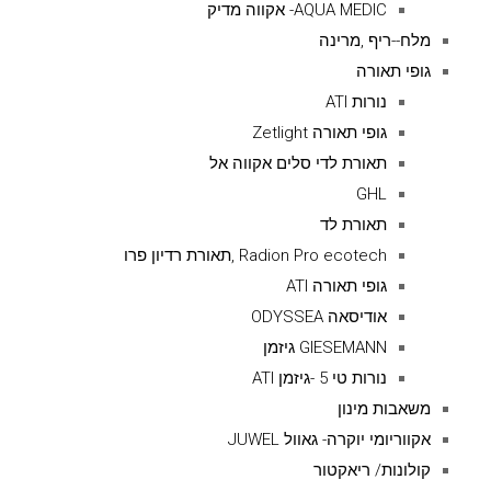
AQUA MEDIC- אקווה מדיק
מלח--ריף ,מרינה
גופי תאורה
נורות ATI
גופי תאורה Zetlight
תאורת לדי סלים אקווה אל
GHL
תאורת לד
Radion Pro ecotech ,תאורת רדיון פרו
גופי תאורה ATI
אודיסאה ODYSSEA
GIESEMANN גיזמן
נורות טי 5 -גיזמן ATI
משאבות מינון
אקווריומי יוקרה- גאוול JUWEL
קולונות/ ריאקטור