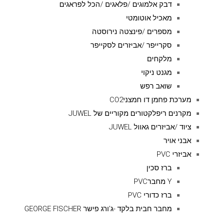
דבק אלמוגים /פלאגים /הכל לפראגים
מאכיל אוטומטי
מספרים /פינצטה נירוסטה
סקרייפר /אביזרים לסקייפר
מלקחים
מגנט ניקוי
שואב רפש
מערכת פחמן דו חמצניCO2
מקרנים ריפלקטורים מקוריים של JUWEL
ציוד /אביזרים גאוול JUWEL
אבני אויר
אביזרי PVC
ברז סכין
Y מחברPVC
ברז כדורי PVC
מחבר חבית בלקד -ג'ורג פישר GEORGE FISCHER