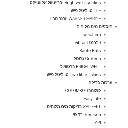
Brightwell aquatics -ברייטוול אקווטיקס
TLF טו ליטל פיש
WARNER MARINE וורנר מרין
תוספים מים מלוחים
seachem
ויברנט Vibrant
Bacto Balls
Grotech גרוטק
BRIGHTWELL ברטוויול
Two little fishies טו ליטל פיש
ערכות בדיקה
קולומבו -COLOMBO
Easy Life
SALIFERT בדיקות מים מלוחים
Red-sea -רד סי
API