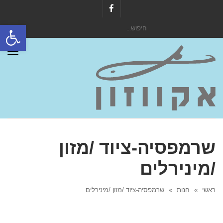
Facebook
פתח סרגל
חיפוש
עבור:
תפר
שרמפסיה-ציוד /מזון
/מינירלים
ראשי
»
חנות
»
שרמפסיה-ציוד /מזון /מינירלים