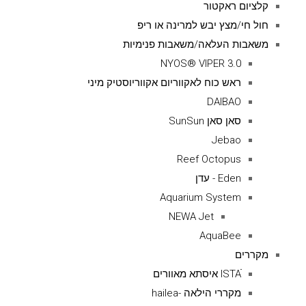
קלציום ראקטור
חול חי/מצץ יבש למרינה או ריפ
משאבות העלאה/משאבות פנימיות
NYOS® VIPER 3.0
ראש כוח לאקווריום אקווריוסטיק מיני
DAIBAO
סאן סאן SunSun
Jebao
Reef Octopus
Eden - עדן
Aquarium System
NEWA Jet
AquaBee
מקררים
ISTAׁׂ איסתא מאוורים
מקררי הילאה -hailea