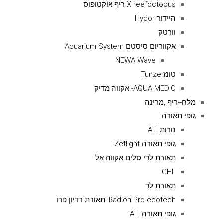
X reefoctopus ריף אוקטופוס
היידור Hydor
וורטק
אקווריום סיסטם Aquarium System
NEWA Wave
טונז Tunze
AQUA MEDIC- אקווה מדיק
מלח--ריף ,מרינה
גופי תאורה
נורות ATI
גופי תאורה Zetlight
תאורת לדי סלים אקווה אל
GHL
תאורת לד
Radion Pro ecotech ,תאורת רדיון פרו
גופי תאורה ATI