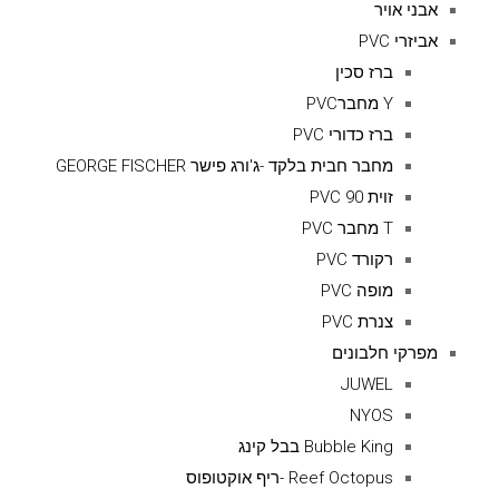
אבני אויר
אביזרי PVC
ברז סכין
Y מחברPVC
ברז כדורי PVC
מחבר חבית בלקד -ג'ורג פישר GEORGE FISCHER
זוית 90 PVC
T מחבר PVC
רקורד PVC
מופה PVC
צנרת PVC
מפרקי חלבונים
JUWEL
NYOS
Bubble King בבל קינג
Reef Octopus -ריף אוקטופוס