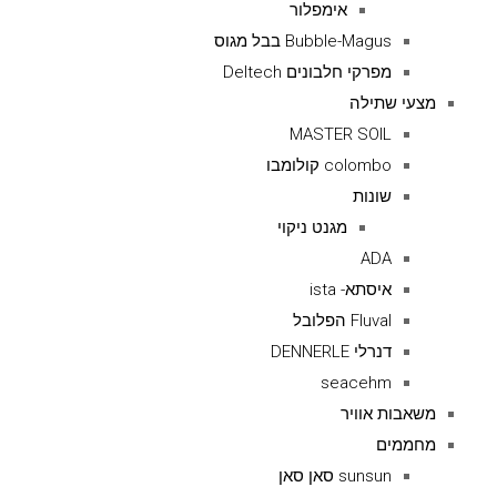
אימפלור
Bubble-Magus בבל מגוס
מפרקי חלבונים Deltech
מצעי שתילה
MASTER SOIL
colombo קולומבו
שונות
מגנט ניקוי
ADA
איסתא- ista
Fluval הפלובל
דנרלי DENNERLE
seacehm
משאבות אוויר
מחממים
sunsun סאן סאן