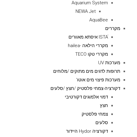
Aquarium System
NEWA Jet
AquaBee
מקררים
ISTAׁׂ איסתא מאוורים
מקררי הילאה -hailea
מקררי טקו TECO
מערכות UV
תרופות לדגים מים מתוקים /מלוחים
מערכות פיצוי מים אוטו'
דקורציה-צמחי פלסטיק /חצץ /סלעים
דמוי אלמוגים דקורטיבי
חצץ
צמחי פלסטיק
סלעים
דקורציה Hydor היידור