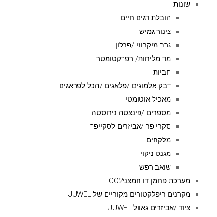
שונות
הובלת דגים חיים
צינור גמיש
גרב מיקרוני /פרלון
מד מליחות/ רפרקטומטר
חביות
דבק אלמוגים /פלאגים /הכל לפראגים
מאכיל אוטומטי
מספרים /פינצטה נירוסטה
סקרייפר /אביזרים לסקייפר
מלקחים
מגנט ניקוי
שואב רפש
מערכת פחמן דו חמצניCO2
מקרנים ריפלקטורים מקוריים של JUWEL
ציוד /אביזרים גאוול JUWEL