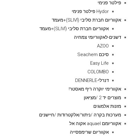
פילטר פנימי
Hydor פילטר פנימי
אקווריום חברת סליבי (SLIVIׂׂ)+מעמד
אקווריום חברת סליבי (SLIVIׂׂ)+מעמד
דשנים-לאקווריומי צמחיה
AZOO
סיכם Seachem
Easy Life
COLOMBO
דנרלי-DENNERLE
אקוורימי יוקרה ריף מאסטר!
מוצרים יד 2 /מציאון
מזנות אלמוגים
מערכות בקרה /ניתור/אלקטרודות /חיישנים
אקווריומם aquael אקוה אל
אקווריום שרימפסייה