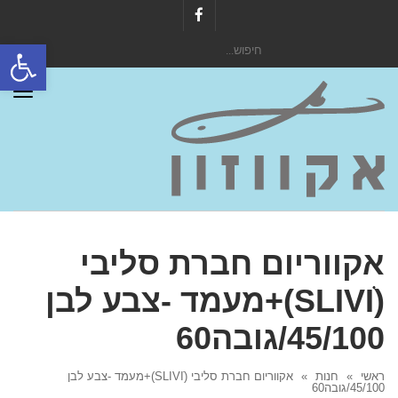
Facebook
פתח סרגל
חיפוש
עבור:
תפר
אקווריום חברת סליבי
(SLIVIׂׂ)+מעמד -צבע לבן
45/100/גובה60
ראשי
»
חנות
»
אקווריום חברת סליבי (SLIVIׂׂ)+מעמד -צבע לבן
45/100/גובה60