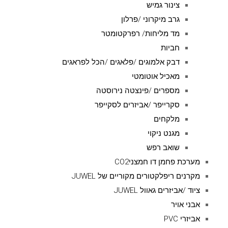
צינור גמיש
גרב מיקרוני /פרלון
מד מליחות/ רפרקטומטר
חביות
דבק אלמוגים /פלאגים /הכל לפראגים
מאכיל אוטומטי
מספרים /פינצטה נירוסטה
סקרייפר /אביזרים לסקייפר
מלקחים
מגנט ניקוי
שואב רפש
מערכת פחמן דו חמצניCO2
מקרנים ריפלקטורים מקוריים של JUWEL
ציוד /אביזרים גאוול JUWEL
אבני אויר
אביזרי PVC