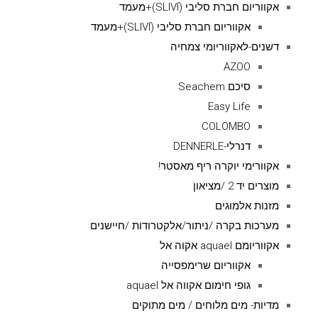
אקווריום חברת סליבי (SLIVIׂׂ)+מעמד
אקווריום חברת סליבי (SLIVIׂׂ)+מעמד
דשנים-לאקווריומי צמחיה
AZOO
סיכם Seachem
Easy Life
COLOMBO
דנרלי-DENNERLE
אקוורימי יוקרה ריף מאסטר!
מוצרים יד 2 /מציאון
מזנות אלמוגים
מערכות בקרה /ניתור/אלקטרודות /חיישנים
אקווריומם aquael אקוה אל
אקווריום שרימפסייה
גופי חימום אקווה אל aquael
מדיות- מים מלוחים / מים מתוקים