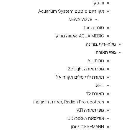
וורטק
אקווריום סיסטם Aquarium System
NEWA Wave
טונז Tunze
AQUA MEDIC- אקווה מדיק
מלח--ריף ,מרינה
גופי תאורה
נורות ATI
גופי תאורה Zetlight
תאורת לדי סלים אקווה אל
GHL
תאורת לד
Radion Pro ecotech ,תאורת רדיון פרו
גופי תאורה ATI
אודיסאה ODYSSEA
GIESEMANN גיזמן