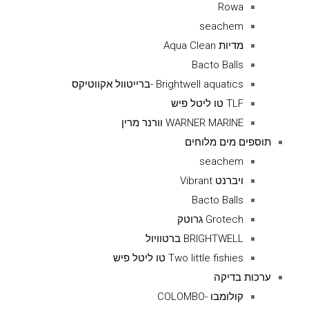
Rowa
seachem
מדיות Aqua Clean
Bacto Balls
Brightwell aquatics -ברייטוול אקווטיקס
TLF טו ליטל פיש
WARNER MARINE וורנר מרין
תוספים מים מלוחים
seachem
ויברנט Vibrant
Bacto Balls
Grotech גרוטק
BRIGHTWELL ברטוויול
Two little fishies טו ליטל פיש
ערכות בדיקה
קולומבו -COLOMBO