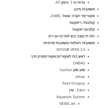
נורות טי 5 -גיזמן ATI
משאבות מינון
אקווריומי יוקרה- גאוול JUWEL
קולונות/ ריאקטור
קלציום ראקטור
חול חי/מצץ יבש למרינה או ריפ
משאבות העלאה/משאבות פנימיות
NYOS® VIPER 3.0
ראש כוח לאקווריום אקווריוסטיק מיני
DAIBAO
סאן סאן SunSun
Jebao
Reef Octopus
Eden - עדן
Aquarium System
NEWA Jet