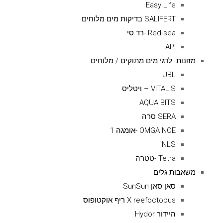
Easy Life
SALIFERT בדיקות מים מלוחים
Red-sea -רד סי
API
מזונות -לדגי מים מתוקים / מלוחים
JBL
VITALIS – ויטליס
AQUA BITS
SERA סרה
OMGA NOE -אומגה 1
NLS
Tetra -טטרה
משאבות גלים
סאן סאן SunSun
X reefoctopus ריף אוקטופוס
היידור Hydor