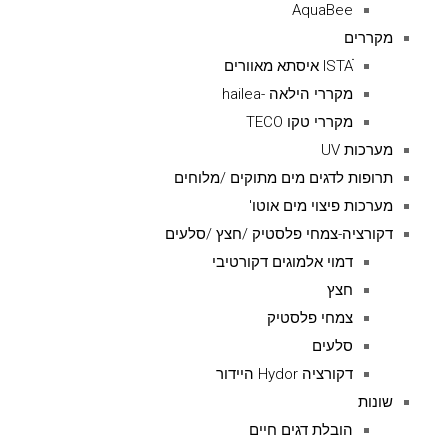
AquaBee
מקררים
ISTAׁׂ איסתא מאוורים
מקררי הילאה -hailea
מקררי טקו TECO
מערכות UV
תרופות לדגים מים מתוקים /מלוחים
מערכות פיצוי מים אוטו'
דקורציה-צמחי פלסטיק /חצץ /סלעים
דמוי אלמוגים דקורטיבי
חצץ
צמחי פלסטיק
סלעים
דקורציה Hydor היידור
שונות
הובלת דגים חיים