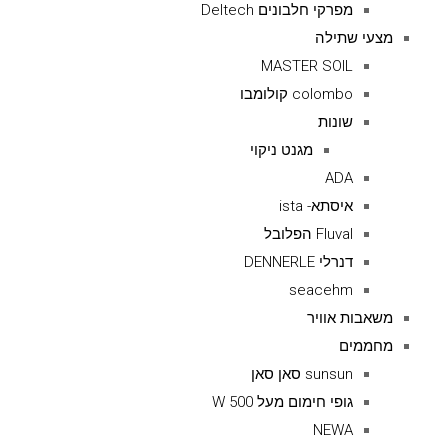
מפרקי חלבונים Deltech
מצעי שתילה
MASTER SOIL
colombo קולומבו
שונות
מגנט ניקוי
ADA
איסתא- ista
Fluval הפלובל
דנרלי DENNERLE
seacehm
משאבות אוויר
מחממים
sunsun סאן סאן
גופי חימום מעל 500 W
NEWA