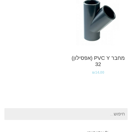
מחבר PVC Y (אפסילון)
32
₪
14.00
חיפוש
עבור: