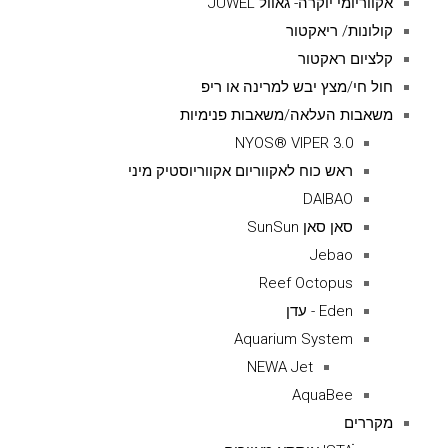
אקווריומי יוקרה- גאוול JUWEL
קולונות/ ריאקטור
קלציום ראקטור
חול חי/מצץ יבש למרינה או ריפ
משאבות העלאה/משאבות פנימיות
NYOS® VIPER 3.0
ראש כוח לאקווריום אקווריוסטיק מיני
DAIBAO
סאן סאן SunSun
Jebao
Reef Octopus
Eden - עדן
Aquarium System
NEWA Jet
AquaBee
מקררים