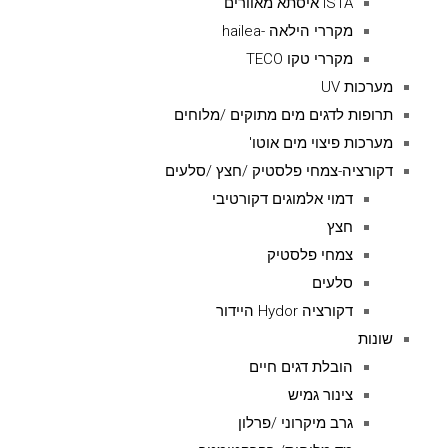
ISTAׁׂ איסתא מאוורים
מקררי הילאה -hailea
מקררי טקו TECO
מערכות UV
תרופות לדגים מים מתוקים /מלוחים
מערכות פיצוי מים אוטו'
דקורציה-צמחי פלסטיק /חצץ /סלעים
דמוי אלמוגים דקורטיבי
חצץ
צמחי פלסטיק
סלעים
דקורציה Hydor היידור
שונות
הובלת דגים חיים
צינור גמיש
גרב מיקרוני /פרלון