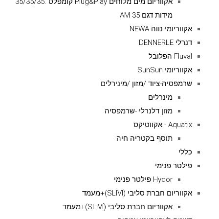
אקווריום מים מלוחים Plug&Play קומפלט .35/35/35
מידות דגם AM 35
אקווריומי נווה NEWA
דנרלי DENNERLE
Fluval הפלובל
אקווריומי SunSun
שרמפסיה-ציוד /מזון /מינירלים
מינרלים
מזון דלנרלי -שרמפסיה
Aquatix - אקווטיקס
תוסף בקטריה חיה
כללי
פילטר פנימי
Hydor פילטר פנימי
אקווריום חברת סליבי (SLIVIׂׂ)+מעמד
אקווריום חברת סליבי (SLIVIׂׂ)+מעמד