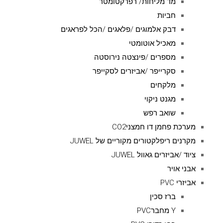
מד מליחות/ רפרקטומטר
חביות
דבק אלמוגים /פלאגים /הכל לפראגים
מאכיל אוטומטי
מספרים /פינצטה נירוסטה
סקרייפר /אביזרים לסקייפר
מלקחים
מגנט ניקוי
שואב רפש
מערכת פחמן דו חמצניCO2
מקרנים ריפלקטורים מקוריים של JUWEL
ציוד /אביזרים גאוול JUWEL
אבני אויר
אביזרי PVC
ברז סכין
Y מחברPVC