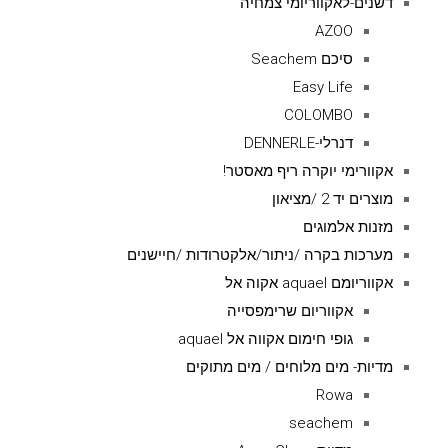
דשנים-לאקווריומי צמחיה
AZOO
סיכם Seachem
Easy Life
COLOMBO
דנרלי-DENNERLE
אקוורימי יוקרה ריף מאסטר!
מוצרים יד 2 /מציאון
מזנות אלמוגים
מערכות בקרה /ניתור/אלקטרודות /חיישנים
אקווריומם aquael אקוה אל
אקווריום שרימפסייה
גופי חימום אקווה אל aquael
מדיות- מים מלוחים / מים מתוקים
Rowa
seachem