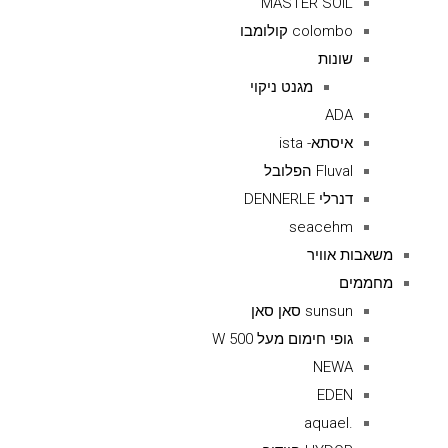
MASTER SOIL
colombo קולומבו
שונות
מגנט ניקוי
ADA
איסתא- ista
Fluval הפלובל
דנרלי DENNERLE
seacehm
משאבות אוויר
מחממים
sunsun סאן סאן
גופי חימום מעל 500 W
NEWA
EDEN
.aquael