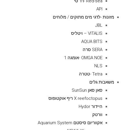
Red-sea -רד סי
API
מזונות -לדגי מים מתוקים / מלוחים
JBL
VITALIS – ויטליס
AQUA BITS
SERA סרה
OMGA NOE -אומגה 1
NLS
Tetra -טטרה
משאבות גלים
סאן סאן SunSun
X reefoctopus ריף אוקטופוס
היידור Hydor
וורטק
אקווריום סיסטם Aquarium System