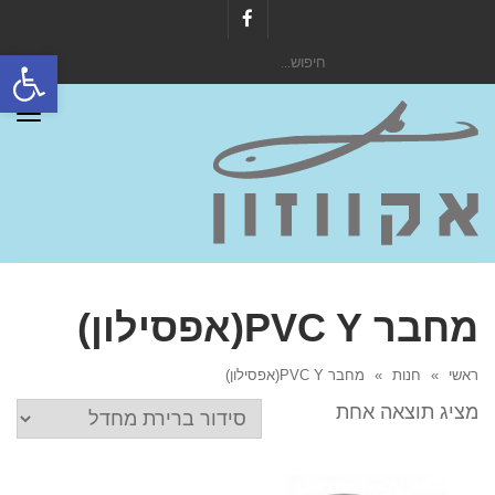
Facebook
פתח סרגל
חיפוש
עבור:
תפר
מחבר PVC Y(אפסילון)
ראשי
»
חנות
»
מחבר PVC Y(אפסילון)
מציג תוצאה אחת