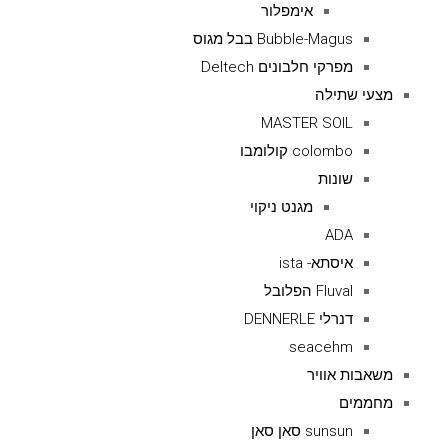
אימפלור
Bubble-Magus בבל מגוס
מפרקי חלבונים Deltech
מצעי שתילה
MASTER SOIL
colombo קולומבו
שונות
מגנט ניקוי
ADA
איסתא- ista
Fluval הפלובל
דנרלי DENNERLE
seacehm
משאבות אוויר
מחממים
sunsun סאן סאן