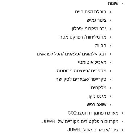
שונות
הובלת דגים חיים
צינור גמיש
גרב מיקרוני /פרלון
מד מליחות/ רפרקטומטר
חביות
דבק אלמוגים /פלאגים /הכל לפראגים
מאכיל אוטומטי
מספרים /פינצטה נירוסטה
סקרייפר /אביזרים לסקייפר
מלקחים
מגנט ניקוי
שואב רפש
מערכת פחמן דו חמצניCO2
מקרנים ריפלקטורים מקוריים של JUWEL
ציוד /אביזרים גאוול JUWEL