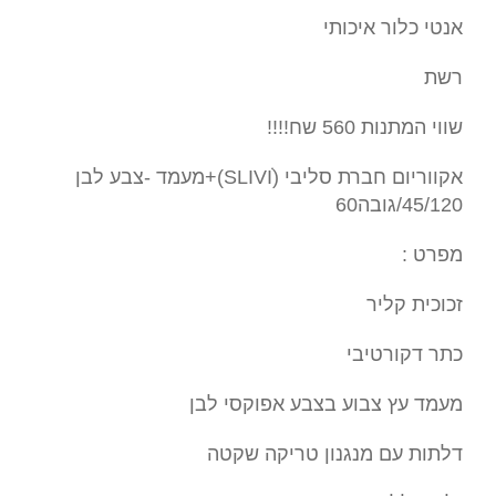
אנטי כלור איכותי
רשת
שווי המתנות 560 שח!!!!
אקווריום חברת סליבי (SLIVIׂׂ)+מעמד -צבע לבן
45/120/גובה60
מפרט :
זכוכית קליר
כתר דקורטיבי
מעמד עץ צבוע בצבע אפוקסי לבן
דלתות עם מנגנון טריקה שקטה