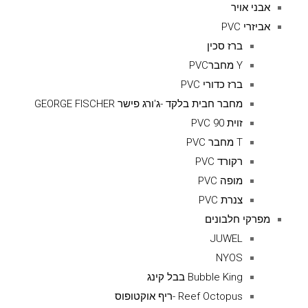
אבני אויר
אביזרי PVC
ברז סכין
Y מחברPVC
ברז כדורי PVC
מחבר חבית בלקד -ג'ורג פישר GEORGE FISCHER
זוית 90 PVC
T מחבר PVC
רקורד PVC
מופה PVC
צנרת PVC
מפרקי חלבונים
JUWEL
NYOS
Bubble King בבל קינג
Reef Octopus -ריף אוקטופוס