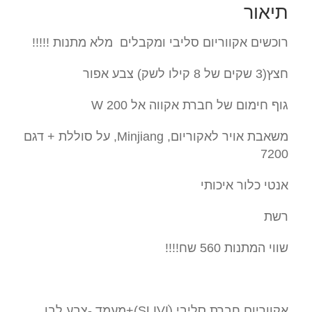
תיאור
רוכשים אקווריום סליבי ומקבלים מלא מתנות !!!!!
חצץ(3 שקים של 8 קילו לשק) צבע אפור
גוף חימום של חברת אקווה אל 200 W
משאבת אויר לאקוריום, Minjiang, על סוללת + דגם
7200
אנטי כלור איכותי
רשת
שווי המתנות 560 שח!!!!
אקווריום חברת סליבי (SLIVIׂׂ)+מעמד -צבע לבן