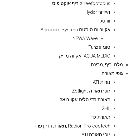
X reefoctopus ריף אוקטופוס
היידור Hydor
וורטק
אקווריום סיסטם Aquarium System
NEWA Wave
טונז Tunze
AQUA MEDIC- אקווה מדיק
מלח--ריף ,מרינה
גופי תאורה
נורות ATI
גופי תאורה Zetlight
תאורת לדי סלים אקווה אל
GHL
תאורת לד
Radion Pro ecotech ,תאורת רדיון פרו
גופי תאורה ATI