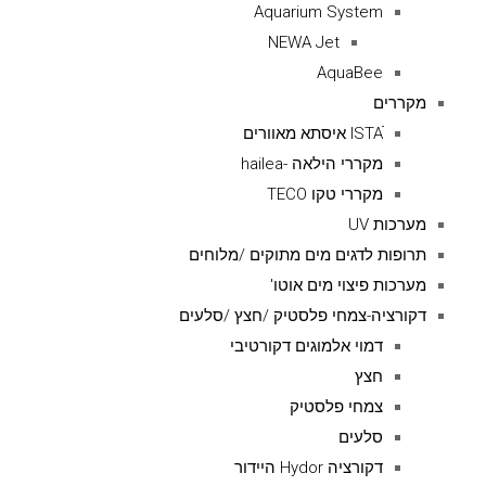
Aquarium System
NEWA Jet
AquaBee
מקררים
ISTAׁׂ איסתא מאוורים
מקררי הילאה -hailea
מקררי טקו TECO
מערכות UV
תרופות לדגים מים מתוקים /מלוחים
מערכות פיצוי מים אוטו'
דקורציה-צמחי פלסטיק /חצץ /סלעים
דמוי אלמוגים דקורטיבי
חצץ
צמחי פלסטיק
סלעים
דקורציה Hydor היידור