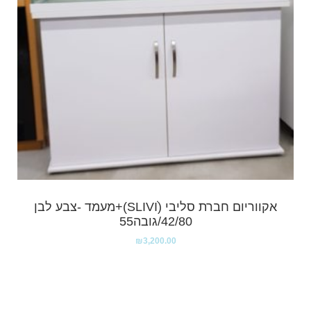
אקווריום חברת סליבי (SLIVIׂׂ)+מעמד -צבע לבן
42/80/גובה55
₪
3,200.00