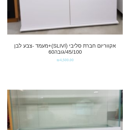
אקווריום חברת סליבי (SLIVIׂׂ)+מעמד -צבע לבן
45/100/גובה60
₪
4,500.00