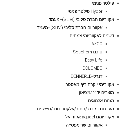
פילטר פנימי
Hydor פילטר פנימי
אקווריום חברת סליבי (SLIVIׂׂ)+מעמד
אקווריום חברת סליבי (SLIVIׂׂ)+מעמד
דשנים-לאקווריומי צמחיה
AZOO
סיכם Seachem
Easy Life
COLOMBO
דנרלי-DENNERLE
אקוורימי יוקרה ריף מאסטר!
מוצרים יד 2 /מציאון
מזנות אלמוגים
מערכות בקרה /ניתור/אלקטרודות /חיישנים
אקווריומם aquael אקוה אל
אקווריום שרימפסייה