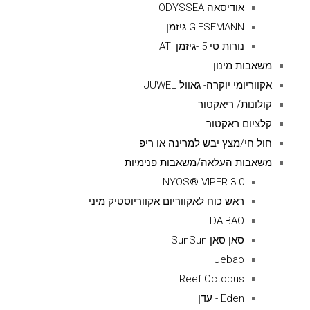
אודיסאה ODYSSEA
GIESEMANN גיזמן
נורות טי 5 -גיזמן ATI
משאבות מינון
אקווריומי יוקרה- גאוול JUWEL
קולונות/ ריאקטור
קלציום ראקטור
חול חי/מצץ יבש למרינה או ריפ
משאבות העלאה/משאבות פנימיות
NYOS® VIPER 3.0
ראש כוח לאקווריום אקווריוסטיק מיני
DAIBAO
סאן סאן SunSun
Jebao
Reef Octopus
Eden - עדן