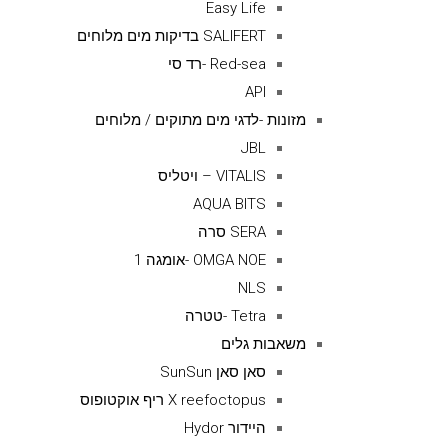
Easy Life
SALIFERT בדיקות מים מלוחים
Red-sea -רד סי
API
מזונות -לדגי מים מתוקים / מלוחים
JBL
VITALIS – ויטליס
AQUA BITS
SERA סרה
OMGA NOE -אומגה 1
NLS
Tetra -טטרה
משאבות גלים
סאן סאן SunSun
X reefoctopus ריף אוקטופוס
היידור Hydor