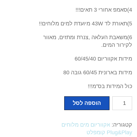
4)סאמפ אחורי 3 תאים!!!
5)תאורת לד 43W מיועדת למים מלוחים!!
6)משאבת העלאה ,צנרת ומתזים, מאוור
לקירור המים.
מידות אקווריום 60/45/40
מידות בארונית 60/45 גובה 80
כול המידות בס"מ!!!
כמות
הוספה לסל
של
אקווריום
מים
קטגוריה:
אקווריום מים מלוחים
מלוחים
Plug&Play קומפלט