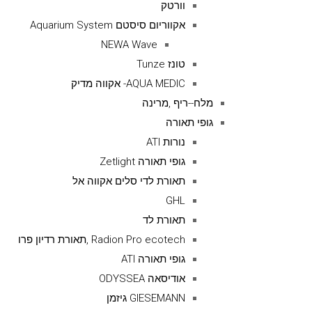
וורטק
אקווריום סיסטם Aquarium System
NEWA Wave
טונז Tunze
AQUA MEDIC- אקווה מדיק
מלח--ריף ,מרינה
גופי תאורה
נורות ATI
גופי תאורה Zetlight
תאורת לדי סלים אקווה אל
GHL
תאורת לד
Radion Pro ecotech ,תאורת רדיון פרו
גופי תאורה ATI
אודיסאה ODYSSEA
GIESEMANN גיזמן