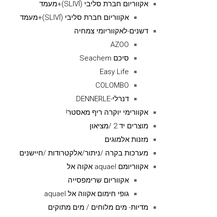
אקווריום חברת סליבי (SLIVIׂׂ)+מעמד
אקווריום חברת סליבי (SLIVIׂׂ)+מעמד
דשנים-לאקווריומי צמחיה
AZOO
סיכם Seachem
Easy Life
COLOMBO
דנרלי-DENNERLE
אקוורימי יוקרה ריף מאסטר!
מוצרים יד 2 /מציאון
מזנות אלמוגים
מערכות בקרה /ניתור/אלקטרודות /חיישנים
אקווריומם aquael אקוה אל
אקווריום שרימפסייה
גופי חימום אקווה אל aquael
מדיות- מים מלוחים / מים מתוקים