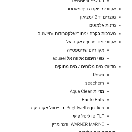
דנרלי-DENNERLE
אקוורימי יוקרה ריף מאסטר!
מוצרים יד 2 /מציאון
מזנות אלמוגים
מערכות בקרה /ניתור/אלקטרודות /חיישנים
אקווריומם aquael אקוה אל
אקווריום שרימפסייה
גופי חימום אקווה אל aquael
מדיות- מים מלוחים / מים מתוקים
Rowa
seachem
מדיות Aqua Clean
Bacto Balls
Brightwell aquatics -ברייטוול אקווטיקס
TLF טו ליטל פיש
WARNER MARINE וורנר מרין