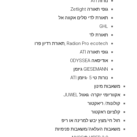
נורות ATI
גופי תאורה Zetlight
תאורת לדי סלים אקווה אל
GHL
תאורת לד
Radion Pro ecotech ,תאורת רדיון פרו
גופי תאורה ATI
אודיסאה ODYSSEA
GIESEMANN גיזמן
נורות טי 5 -גיזמן ATI
משאבות מינון
אקווריומי יוקרה- גאוול JUWEL
קולונות/ ריאקטור
קלציום ראקטור
חול חי/מצץ יבש למרינה או ריפ
משאבות העלאה/משאבות פנימיות