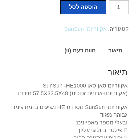
כמות
הוספה לסל
של
אקווריום
סאן
קטגוריה:
אקווריומי SunSun
סאן
SunSun
-
תיאור
חוות דעת (0)
HE1000
(אקווריום+ארונית
תיאור
זכוכית)
97.5X40.5X56.5
אקווריום סאן סאן SunSun -HE1000
מידות
(אקווריום+ארונית זכוכית) 57.5X33.5X48 מידות
אקווריומי SunSun מסדרת HE מגיעים ברמת גימור
גבוהה מאוד
ובעלי מספר מאפיינים:
 פילטר ביולוגי עליון