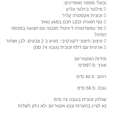
ובעלי מספר מאפיינים:
 פילטר ביולוגי עליון
 זכוכית אקסטרה קליר
 גוף תאורה LED חכם במגע טאץ'
 מד טמפרטורה דיגיטלי מובנה עם תצוגה במכסה
המיכל
 עיצוב חיצוני דקורטיבי. מגיע ב 2 צבעים: לבן ושחור
 ארונית עם דלת זכוכית (גובה 74 סמ)
מידות האקווריום:
אורך :97.5ס"מ
רוחב :40.5 ס"מ
גובה :56.5 ס"מ
שולחן זכוכית בגובה 74 ס"מ
נא לציין בהערות צבע אקווריום -לא ניתן לשלוח