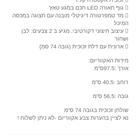
 זכוכית אקסטרה קליר
 גוף תאורה LED חכם במגע טאץ'
 מד טמפרטורה דיגיטלי מובנה עם תצוגה במכסה
המיכל
 עיצוב חיצוני דקורטיבי. מגיע ב 2 צבעים: לבן
ושחור
 ארונית עם דלת זכוכית (גובה 74 סמ)
מידות האקווריום:
אורך :97.5ס"מ
רוחב :40.5 ס"מ
גובה :56.5 ס"מ
שולחן זכוכית בגובה 74 ס"מ
נא לציין בהערות צבע אקווריום -לא ניתן לשלוח !