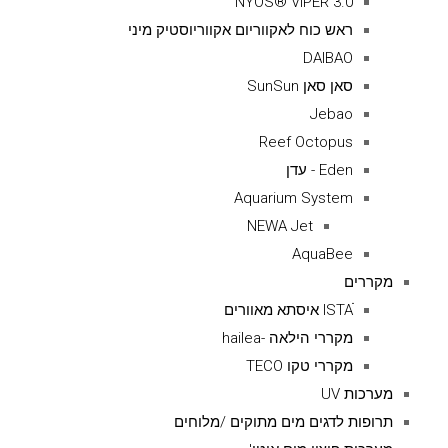
NYOS® VIPER 3.0
ראש כוח לאקווריום אקווריוסטיק מיני
DAIBAO
סאן סאן SunSun
Jebao
Reef Octopus
Eden - עדן
Aquarium System
NEWA Jet
AquaBee
מקררים
ISTAׁׂ איסתא מאוורים
מקררי הילאה -hailea
מקררי טקו TECO
מערכות UV
תרופות לדגים מים מתוקים /מלוחים