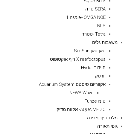
AQUA BITS
SERA סרה
OMGA NOE -אומגה 1
NLS
Tetra -טטרה
משאבות גלים
סאן סאן SunSun
X reefoctopus ריף אוקטופוס
היידור Hydor
וורטק
אקווריום סיסטם Aquarium System
NEWA Wave
טונז Tunze
AQUA MEDIC- אקווה מדיק
מלח--ריף ,מרינה
גופי תאורה