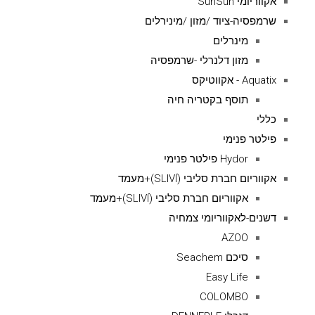
אקווריומי SunSun
שרמפסיה-ציוד /מזון /מינירלים
מינרלים
מזון דלנרלי -שרמפסיה
Aquatix - אקווטיקס
תוסף בקטריה חיה
כללי
פילטר פנימי
Hydor פילטר פנימי
אקווריום חברת סליבי (SLIVIׂׂ)+מעמד
אקווריום חברת סליבי (SLIVIׂׂ)+מעמד
דשנים-לאקווריומי צמחיה
AZOO
סיכם Seachem
Easy Life
COLOMBO