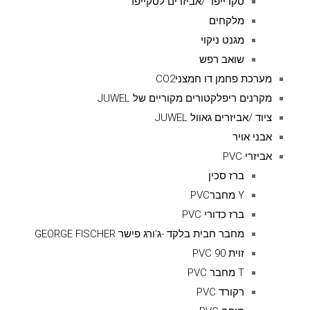
סקרייפר /אביזרים לסקייפר
מלקחים
מגנט ניקוי
שואב רפש
מערכת פחמן דו חמצניCO2
מקרנים ריפלקטורים מקוריים של JUWEL
ציוד /אביזרים גאוול JUWEL
אבני אויר
אביזרי PVC
ברז סכין
Y מחברPVC
ברז כדורי PVC
מחבר חבית בלקד -ג'ורג פישר GEORGE FISCHER
זוית 90 PVC
T מחבר PVC
רקורד PVC