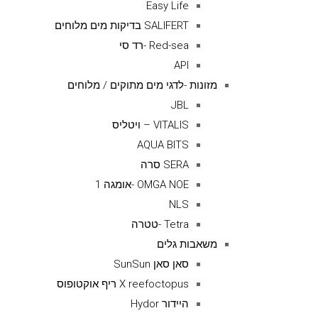
Easy Life
SALIFERT בדיקות מים מלוחים
Red-sea -רד סי
API
מזונות -לדגי מים מתוקים / מלוחים
JBL
VITALIS – ויטליס
AQUA BITS
SERA סרה
OMGA NOE -אומגה 1
NLS
Tetra -טטרה
משאבות גלים
סאן סאן SunSun
X reefoctopus ריף אוקטופוס
היידור Hydor