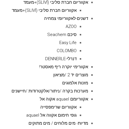
אקווריום חברת סליבי (SLIVIׂׂ)+מעמד
אקווריום חברת סליבי (SLIVIׂׂ)+מעמד
דשנים-לאקווריומי צמחיה
AZOO
סיכם Seachem
Easy Life
COLOMBO
דנרלי-DENNERLE
אקוורימי יוקרה ריף מאסטר!
מוצרים יד 2 /מציאון
מזנות אלמוגים
מערכות בקרה /ניתור/אלקטרודות /חיישנים
אקווריומם aquael אקוה אל
אקווריום שרימפסייה
גופי חימום אקווה אל aquael
מדיות- מים מלוחים / מים מתוקים