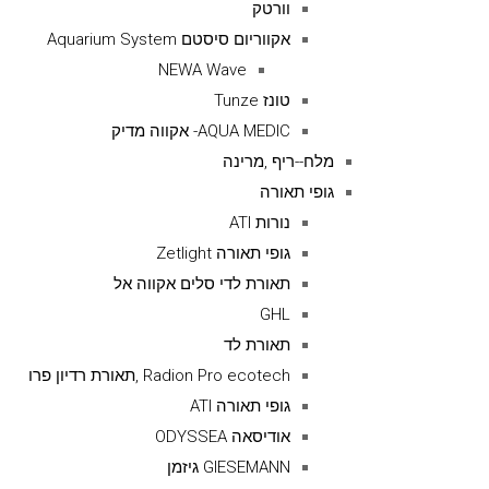
וורטק
אקווריום סיסטם Aquarium System
NEWA Wave
טונז Tunze
AQUA MEDIC- אקווה מדיק
מלח--ריף ,מרינה
גופי תאורה
נורות ATI
גופי תאורה Zetlight
תאורת לדי סלים אקווה אל
GHL
תאורת לד
Radion Pro ecotech ,תאורת רדיון פרו
גופי תאורה ATI
אודיסאה ODYSSEA
GIESEMANN גיזמן