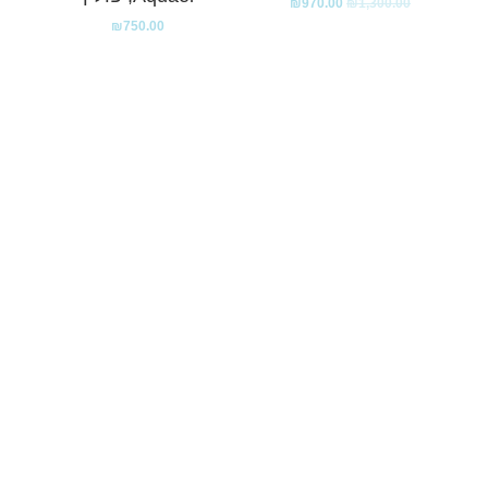
₪
970.00
₪
1,300.00
₪
750.00