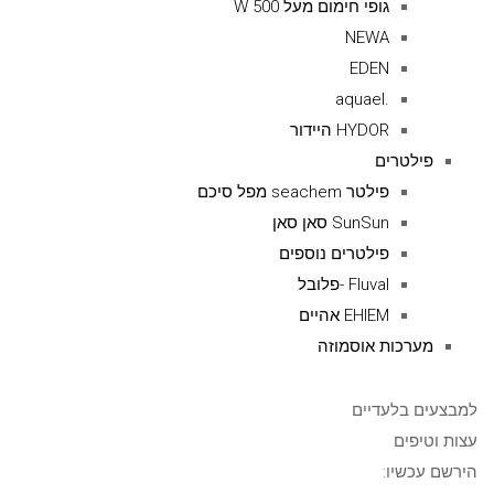
גופי חימום מעל 500 W
NEWA
EDEN
.aquael
HYDOR היידור
פילטרים
פילטר seachem מפל סיכם
SunSun סאן סאן
פילטרים נוספים
Fluval -פלובל
EHIEM אהיים
מערכות אוסמוזה
למבצעים בלעדיים
עצות וטיפים
הירשם עכשיו: