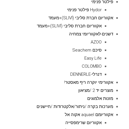
פילטר פנימי
Hydor פילטר פנימי
אקווריום חברת סליבי (SLIVIׂׂ)+מעמד
אקווריום חברת סליבי (SLIVIׂׂ)+מעמד
דשנים-לאקווריומי צמחיה
AZOO
סיכם Seachem
Easy Life
COLOMBO
דנרלי-DENNERLE
אקוורימי יוקרה ריף מאסטר!
מוצרים יד 2 /מציאון
מזנות אלמוגים
מערכות בקרה /ניתור/אלקטרודות /חיישנים
אקווריומם aquael אקוה אל
אקווריום שרימפסייה