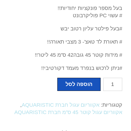
בעל מספר פונקציות יחודיות!!
# עשוי PC פוליקרבונט
#בעל פילטר עליון רטוב יבש
# תאורת לד טאצ'- 3 מצבי תאורה!!
# מידות קוטר 45 גובה42 ס"מ 45 ליטר!!
#ניתן לרכוש בנפרד מעמד דקורטיבי!!
כמות
הוספה לסל
של
אקווריום
עגול
קטגוריות:
אקווריום עגול חברת AQUARISTIC
,
קוטר
אקווריום עגול קוטר 45 ס''מ חברת AQUARISTIC
45
ס''מ