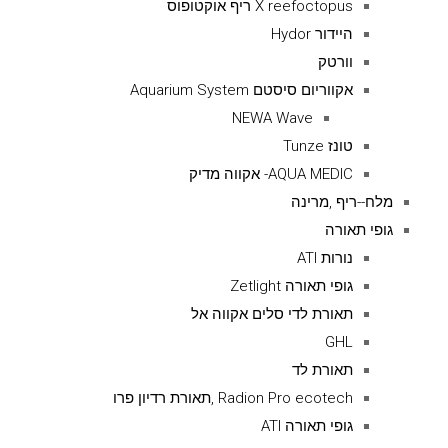
X reefoctopus ריף אוקטופוס
היידור Hydor
וורטק
אקווריום סיסטם Aquarium System
NEWA Wave
טונז Tunze
AQUA MEDIC- אקווה מדיק
מלח--ריף ,מרינה
גופי תאורה
נורות ATI
גופי תאורה Zetlight
תאורת לדי סלים אקווה אל
GHL
תאורת לד
Radion Pro ecotech ,תאורת רדיון פרו
גופי תאורה ATI