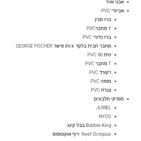
אבני אויר
אביזרי PVC
ברז סכין
Y מחברPVC
ברז כדורי PVC
מחבר חבית בלקד -ג'ורג פישר GEORGE FISCHER
זוית 90 PVC
T מחבר PVC
רקורד PVC
מופה PVC
צנרת PVC
מפרקי חלבונים
JUWEL
NYOS
Bubble King בבל קינג
Reef Octopus -ריף אוקטופוס