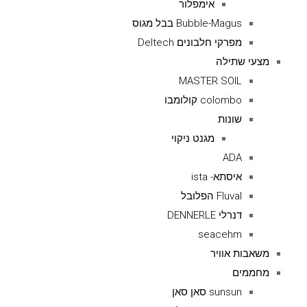
אימפלור
Bubble-Magus בבל מגוס
מפרקי חלבונים Deltech
מצעי שתילה
MASTER SOIL
colombo קולומבו
שונות
מגנט ניקוי
ADA
איסתא- ista
Fluval הפלובל
דנרלי DENNERLE
seacehm
משאבות אוויר
מחממים
sunsun סאן סאן