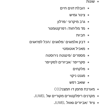
שונות
הובלת דגים חיים
צינור גמיש
גרב מיקרוני /פרלון
מד מליחות/ רפרקטומטר
חביות
דבק אלמוגים /פלאגים /הכל לפראגים
מאכיל אוטומטי
מספרים /פינצטה נירוסטה
סקרייפר /אביזרים לסקייפר
מלקחים
מגנט ניקוי
שואב רפש
מערכת פחמן דו חמצניCO2
מקרנים ריפלקטורים מקוריים של JUWEL
ציוד /אביזרים גאוול JUWEL