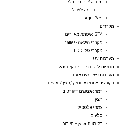
Aquarium System
NEWA Jet
AquaBee
מקררים
ISTAׁׂ איסתא מאוורים
מקררי הילאה -hailea
מקררי טקו TECO
מערכות UV
תרופות לדגים מים מתוקים /מלוחים
מערכות פיצוי מים אוטו'
דקורציה-צמחי פלסטיק /חצץ /סלעים
דמוי אלמוגים דקורטיבי
חצץ
צמחי פלסטיק
סלעים
דקורציה Hydor היידור