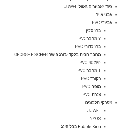
ציוד /אביזרים גאוול JUWEL
אבני אויר
אביזרי PVC
ברז סכין
Y מחברPVC
ברז כדורי PVC
מחבר חבית בלקד -ג'ורג פישר GEORGE FISCHER
זוית 90 PVC
T מחבר PVC
רקורד PVC
מופה PVC
צנרת PVC
מפרקי חלבונים
JUWEL
NYOS
Bubble King בבל קינג