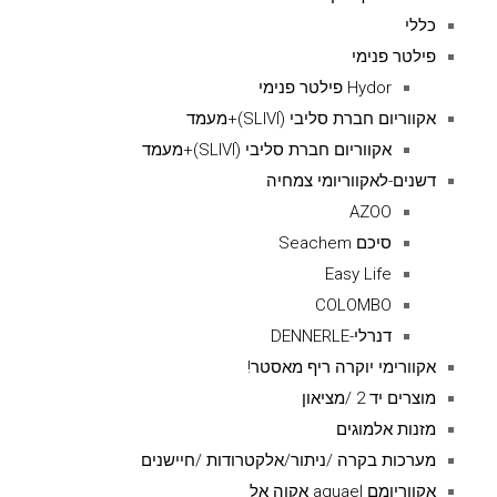
כללי
פילטר פנימי
Hydor פילטר פנימי
אקווריום חברת סליבי (SLIVIׂׂ)+מעמד
אקווריום חברת סליבי (SLIVIׂׂ)+מעמד
דשנים-לאקווריומי צמחיה
AZOO
סיכם Seachem
Easy Life
COLOMBO
דנרלי-DENNERLE
אקוורימי יוקרה ריף מאסטר!
מוצרים יד 2 /מציאון
מזנות אלמוגים
מערכות בקרה /ניתור/אלקטרודות /חיישנים
אקווריומם aquael אקוה אל