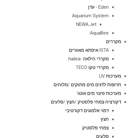
Eden - עדן
Aquarium System
NEWA Jet
AquaBee
מקררים
ISTAׁׂ איסתא מאוורים
מקררי הילאה -hailea
מקררי טקו TECO
מערכות UV
תרופות לדגים מים מתוקים /מלוחים
מערכות פיצוי מים אוטו'
דקורציה-צמחי פלסטיק /חצץ /סלעים
דמוי אלמוגים דקורטיבי
חצץ
צמחי פלסטיק
סלעים