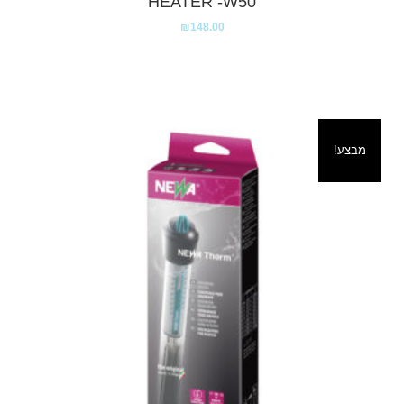
HEATER -W50
₪
148.00
מבצע!