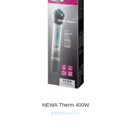
NEWA Therm 400W
₪
220.00
₪
240.00