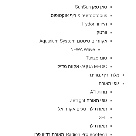
סאן סאן SunSun
X reefoctopus ריף אוקטופוס
היידור Hydor
וורטק
אקווריום סיסטם Aquarium System
NEWA Wave
טונז Tunze
AQUA MEDIC- אקווה מדיק
מלח--ריף ,מרינה
גופי תאורה
נורות ATI
גופי תאורה Zetlight
תאורת לדי סלים אקווה אל
GHL
תאורת לד
Radion Pro ecotech ,תאורת רדיון פרו