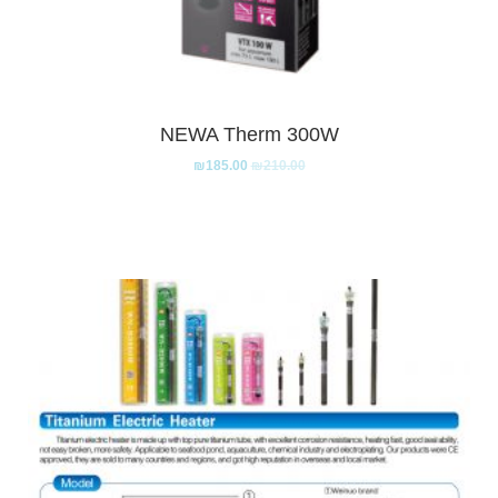
NEWA Therm 300W
₪
185.00
₪
210.00