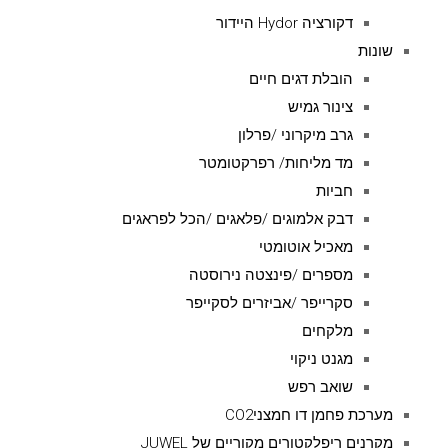
דקורציה Hydor היידור
שונות
הובלת דגים חיים
צינור גמיש
גרב מיקרוני /פרלון
מד מליחות/ רפרקטומטר
חביות
דבק אלמוגים /פלאגים /הכל לפראגים
מאכיל אוטומטי
מספרים /פינצטה נירוסטה
סקרייפר /אביזרים לסקייפר
מלקחים
מגנט ניקוי
שואב רפש
מערכת פחמן דו חמצניCO2
מקרנים ריפלקטורים מקוריים של JUWEL