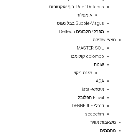
Reef Octopus -ריף אוקטופוס
אימפלור
Bubble-Magus בבל מגוס
מפרקי חלבונים Deltech
מצעי שתילה
MASTER SOIL
colombo קולומבו
שונות
מגנט ניקוי
ADA
איסתא- ista
Fluval הפלובל
דנרלי DENNERLE
seacehm
משאבות אוויר
מחממים