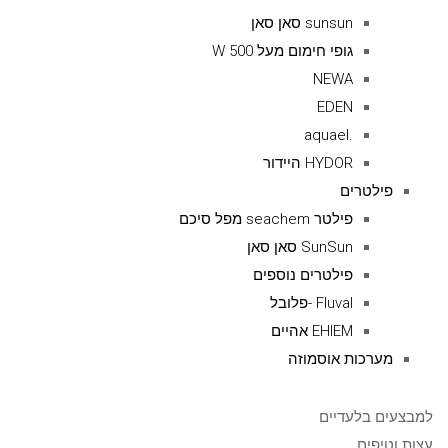
sunsun סאן סאן
גופי חימום מעל 500 W
NEWA
EDEN
.aquael
HYDOR היידור
פילטרים
פילטר seachem מפל סיכם
SunSun סאן סאן
פילטרים נוספים
Fluval -פלובל
EHIEM אהיים
מערכות אוסמוזה
למבצעים בלעדיים
עצות וטיפים