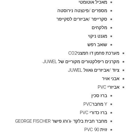
מאכיל אוטומטי
מספרים /פינצטה נירוסטה
סקרייפר /אביזרים לסקייפר
מלקחים
מגנט ניקוי
שואב רפש
מערכת פחמן דו חמצניCO2
מקרנים ריפלקטורים מקוריים של JUWEL
ציוד /אביזרים גאוול JUWEL
אבני אויר
אביזרי PVC
ברז סכין
Y מחברPVC
ברז כדורי PVC
מחבר חבית בלקד -ג'ורג פישר GEORGE FISCHER
זוית 90 PVC