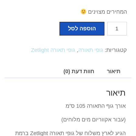
המחירים מצוינים
כמות
הוספה לסל
של
גופי
תאורה
קטגוריות:
גופי תאורה
,
גופי תאורה Zetlight
Zetlight
-
אורך
תיאור
חוות דעת (0)
גוף
התאורה
תיאור
105ס''מ
(עבור
אורך גוף התאורה 105 ס"מ
אקווריום
מים
(עבור אקווריום מים מלוחים)
מלוחים)
הגיע לארץ משלוח של גופי תאורה Zetlight ברמת