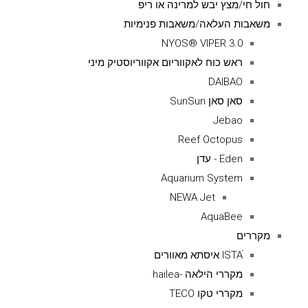
חול חי/מצץ יבש למרינה או ריפ
משאבות העלאה/משאבות פנימיות
NYOS® VIPER 3.0
ראש כוח לאקווריום אקווריוסטיק מיני
DAIBAO
סאן סאן SunSun
Jebao
Reef Octopus
Eden - עדן
Aquarium System
NEWA Jet
AquaBee
מקררים
ISTAׁׂ איסתא מאוורים
מקררי הילאה -hailea
מקררי טקו TECO