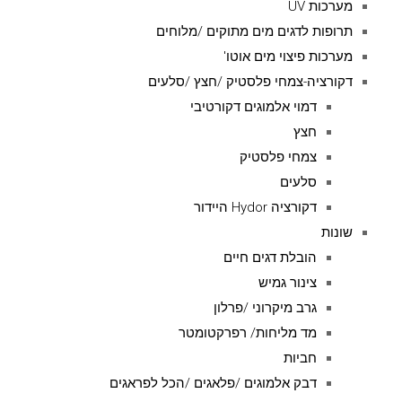
מערכות UV
תרופות לדגים מים מתוקים /מלוחים
מערכות פיצוי מים אוטו'
דקורציה-צמחי פלסטיק /חצץ /סלעים
דמוי אלמוגים דקורטיבי
חצץ
צמחי פלסטיק
סלעים
דקורציה Hydor היידור
שונות
הובלת דגים חיים
צינור גמיש
גרב מיקרוני /פרלון
מד מליחות/ רפרקטומטר
חביות
דבק אלמוגים /פלאגים /הכל לפראגים