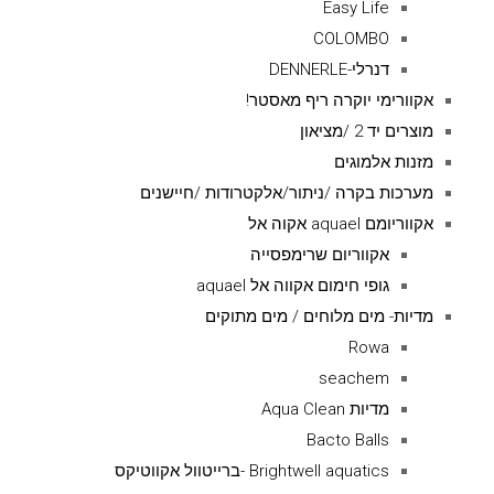
Easy Life
COLOMBO
דנרלי-DENNERLE
אקוורימי יוקרה ריף מאסטר!
מוצרים יד 2 /מציאון
מזנות אלמוגים
מערכות בקרה /ניתור/אלקטרודות /חיישנים
אקווריומם aquael אקוה אל
אקווריום שרימפסייה
גופי חימום אקווה אל aquael
מדיות- מים מלוחים / מים מתוקים
Rowa
seachem
מדיות Aqua Clean
Bacto Balls
Brightwell aquatics -ברייטוול אקווטיקס