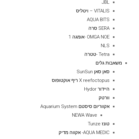
JBL
VITALIS – ויטליס
AQUA BITS
SERA סרה
OMGA NOE -אומגה 1
NLS
Tetra -טטרה
משאבות גלים
סאן סאן SunSun
X reefoctopus ריף אוקטופוס
היידור Hydor
וורטק
אקווריום סיסטם Aquarium System
NEWA Wave
טונז Tunze
AQUA MEDIC- אקווה מדיק