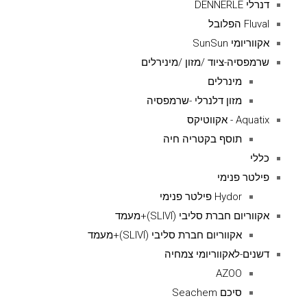
דנרלי DENNERLE
Fluval הפלובל
אקווריומי SunSun
שרמפסיה-ציוד /מזון /מינירלים
מינרלים
מזון דלנרלי -שרמפסיה
Aquatix - אקווטיקס
תוסף בקטריה חיה
כללי
פילטר פנימי
Hydor פילטר פנימי
אקווריום חברת סליבי (SLIVIׂׂ)+מעמד
אקווריום חברת סליבי (SLIVIׂׂ)+מעמד
דשנים-לאקווריומי צמחיה
AZOO
סיכם Seachem