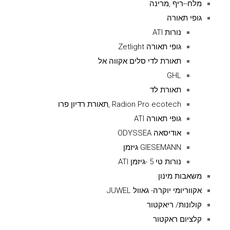
מלח--ריף ,מרינה
גופי תאורה
נורות ATI
גופי תאורה Zetlight
תאורת לדי סלים אקווה אל
GHL
תאורת לד
Radion Pro ecotech ,תאורת רדיון פרו
גופי תאורה ATI
אודיסאה ODYSSEA
GIESEMANN גיזמן
נורות טי 5 -גיזמן ATI
משאבות מינון
אקווריומי יוקרה- גאוול JUWEL
קולונות/ ריאקטור
קלציום ראקטור