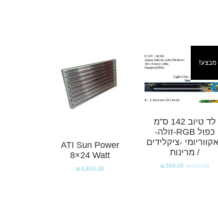
מבצע!
לד טיוב 142 ס”מ
כפול RGB-זולה-
קווריומי -ציקלידים
ATI Sun Power
/ מרינות
8×24 Watt
₪
360.00
₪
420.00
₪
4,600.00