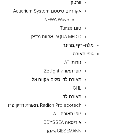
וורטק
אקווריום סיסטם Aquarium System
NEWA Wave
טונז Tunze
AQUA MEDIC- אקווה מדיק
מלח--ריף ,מרינה
גופי תאורה
נורות ATI
גופי תאורה Zetlight
תאורת לדי סלים אקווה אל
GHL
תאורת לד
Radion Pro ecotech ,תאורת רדיון פרו
גופי תאורה ATI
אודיסאה ODYSSEA
GIESEMANN גיזמן