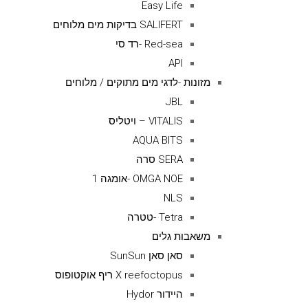
Easy Life
SALIFERT בדיקות מים מלוחים
Red-sea -רד סי
API
מזונות -לדגי מים מתוקים / מלוחים
JBL
VITALIS – ויטליס
AQUA BITS
SERA סרה
OMGA NOE -אומגה 1
NLS
Tetra -טטרה
משאבות גלים
סאן סאן SunSun
X reefoctopus ריף אוקטופוס
היידור Hydor