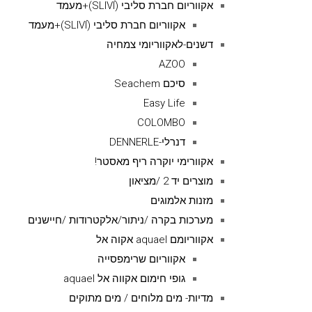
אקווריום חברת סליבי (SLIVIׂׂ)+מעמד
אקווריום חברת סליבי (SLIVIׂׂ)+מעמד
דשנים-לאקווריומי צמחיה
AZOO
סיכם Seachem
Easy Life
COLOMBO
דנרלי-DENNERLE
אקוורימי יוקרה ריף מאסטר!
מוצרים יד 2 /מציאון
מזנות אלמוגים
מערכות בקרה /ניתור/אלקטרודות /חיישנים
אקווריומם aquael אקוה אל
אקווריום שרימפסייה
גופי חימום אקווה אל aquael
מדיות- מים מלוחים / מים מתוקים