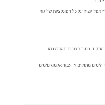
WIFI ושליטה מלאה דרך אפליקציה על כל הפונקציות של גוף
עם תופסני T5 וT8 ומאפשרים התקנה בתוך תצורות תאורה כמו
יה/מים מתוקים או עבור אלמוגים/מים