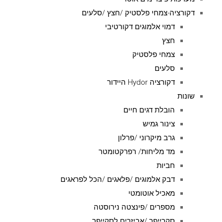
דקורציה-צמחי פלסטיק /חצץ /סלעים
דמוי אלמוגים דקורטיבי
חצץ
צמחי פלסטיק
סלעים
דקורציה Hydor היידור
שונות
הובלת דגים חיים
צינור גמיש
גרב מיקרוני /פרלון
מד מליחות/ רפרקטומטר
חביות
דבק אלמוגים /פלאגים /הכל לפראגים
מאכיל אוטומטי
מספרים /פינצטה נירוסטה
סקרייפר /אביזרים לסקייפר