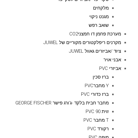
מלקחים
מגנט ניקוי
שואב רפש
מערכת פחמן דו חמצניCO2
מקרנים ריפלקטורים מקוריים של JUWEL
ציוד /אביזרים גאוול JUWEL
אבני אויר
אביזרי PVC
ברז סכין
Y מחברPVC
ברז כדורי PVC
מחבר חבית בלקד -ג'ורג פישר GEORGE FISCHER
זוית 90 PVC
T מחבר PVC
רקורד PVC
מופה PVC