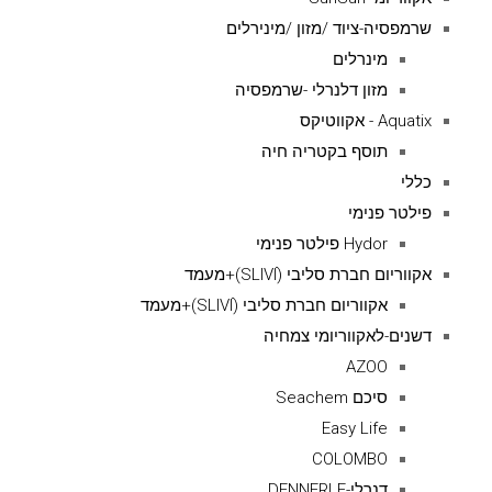
שרמפסיה-ציוד /מזון /מינירלים
מינרלים
מזון דלנרלי -שרמפסיה
Aquatix - אקווטיקס
תוסף בקטריה חיה
כללי
פילטר פנימי
Hydor פילטר פנימי
אקווריום חברת סליבי (SLIVIׂׂ)+מעמד
אקווריום חברת סליבי (SLIVIׂׂ)+מעמד
דשנים-לאקווריומי צמחיה
AZOO
סיכם Seachem
Easy Life
COLOMBO
דנרלי-DENNERLE