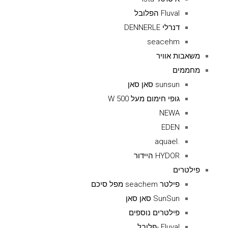
Fluval הפלובל
דנרלי DENNERLE
seacehm
משאבות אוויר
מחממים
sunsun סאן סאן
גופי חימום מעל 500 W
NEWA
EDEN
.aquael
HYDOR היידור
פילטרים
פילטר seachem מפל סיכם
SunSun סאן סאן
פילטרים נוספים
Fluval -פלובל