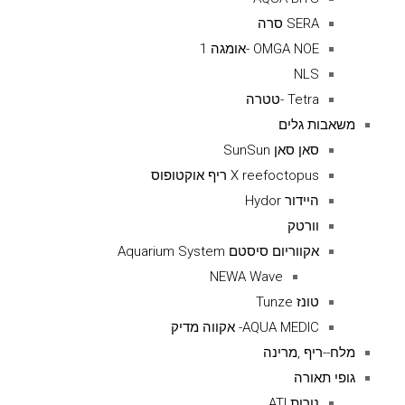
SERA סרה
OMGA NOE -אומגה 1
NLS
Tetra -טטרה
משאבות גלים
סאן סאן SunSun
X reefoctopus ריף אוקטופוס
היידור Hydor
וורטק
אקווריום סיסטם Aquarium System
NEWA Wave
טונז Tunze
AQUA MEDIC- אקווה מדיק
מלח--ריף ,מרינה
גופי תאורה
נורות ATI