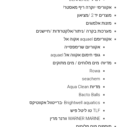
אקוורימי יוקרה ריף מאסטר!
מוצרים יד 2 /מציאון
מזנות אלמוגים
מערכות בקרה /ניתור/אלקטרודות /חיישנים
אקווריומם aquael אקוה אל
אקווריום שרימפסייה
גופי חימום אקווה אל aquael
מדיות- מים מלוחים / מים מתוקים
Rowa
seachem
מדיות Aqua Clean
Bacto Balls
Brightwell aquatics -ברייטוול אקווטיקס
TLF טו ליטל פיש
WARNER MARINE וורנר מרין
תוספים מים מלוחים