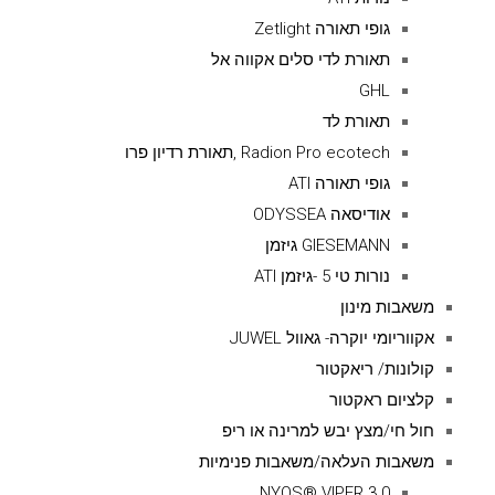
גופי תאורה Zetlight
תאורת לדי סלים אקווה אל
GHL
תאורת לד
Radion Pro ecotech ,תאורת רדיון פרו
גופי תאורה ATI
אודיסאה ODYSSEA
GIESEMANN גיזמן
נורות טי 5 -גיזמן ATI
משאבות מינון
אקווריומי יוקרה- גאוול JUWEL
קולונות/ ריאקטור
קלציום ראקטור
חול חי/מצץ יבש למרינה או ריפ
משאבות העלאה/משאבות פנימיות
NYOS® VIPER 3.0