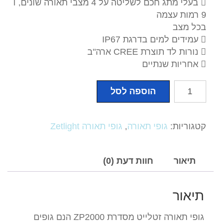
 בעלי מתג חכם לשליטה על 4 מצבי תאורה שונים, ו
9 רמות עצמה
בכל מצב
 עמידים למים בדרגת IP67
 נורות לד תוצרת CREE ארה"ב
 אחריות שנתיים
כמות
הוספה לסל
של
גופי
תאורה
קטגוריות:
גופי תאורה
,
גופי תאורה Zetlight
Zetlight
זטלייט
מסדרת
תיאור
חוות דעת (0)
ZP2000-
אורך
תיאור
100
ס''מ
גופי תאורה זטלייט מסדרת ZP2000 הנם גופים