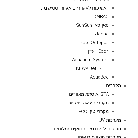
ראש כוח לאקווריום אקווריוסטיק מיני
DAIBAO
סאן סאן SunSun
Jebao
Reef Octopus
Eden - עדן
Aquarium System
NEWA Jet
AquaBee
מקררים
ISTAׁׂ איסתא מאוורים
מקררי הילאה -hailea
מקררי טקו TECO
מערכות UV
תרופות לדגים מים מתוקים /מלוחים
מערכות פיצוי מים אוטו'