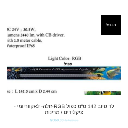
מבצע!
לד טיוב 142 ס”מ כפול RGB-זולה- לאקווריומי -
ציקלידים / מרינות
₪
360.00
₪
420.00