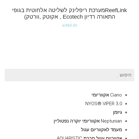
ReefLinkמערכת ריפלינק לשליטה אלחוטית בגופי
התאורה רדיון Ecotech , אקוטק ,וורטק)
₪
960.00
חיפוש
עבור:
Ciano אקווריומי
NYOS® VIPER 3.0
גיזמן
Neptunian אקווריומי יוקרה נפטוליין
מעמד לאקווריום עגול
אקווריום עגול חברת AQUARISTIC