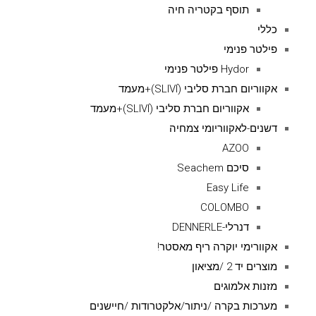
תוסף בקטריה חיה
כללי
פילטר פנימי
Hydor פילטר פנימי
אקווריום חברת סליבי (SLIVIׂׂ)+מעמד
אקווריום חברת סליבי (SLIVIׂׂ)+מעמד
דשנים-לאקווריומי צמחיה
AZOO
סיכם Seachem
Easy Life
COLOMBO
דנרלי-DENNERLE
אקוורימי יוקרה ריף מאסטר!
מוצרים יד 2 /מציאון
מזנות אלמוגים
מערכות בקרה /ניתור/אלקטרודות /חיישנים