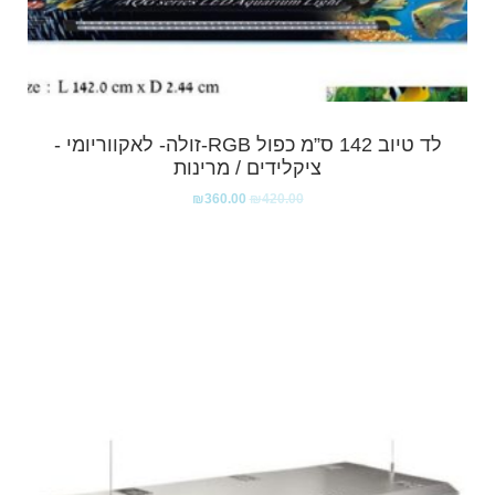
לד טיוב 142 ס”מ כפול RGB-זולה- לאקווריומי -
ציקלידים / מרינות
₪
360.00
₪
420.00