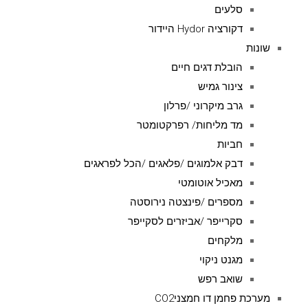
סלעים
דקורציה Hydor היידור
שונות
הובלת דגים חיים
צינור גמיש
גרב מיקרוני /פרלון
מד מליחות/ רפרקטומטר
חביות
דבק אלמוגים /פלאגים /הכל לפראגים
מאכיל אוטומטי
מספרים /פינצטה נירוסטה
סקרייפר /אביזרים לסקייפר
מלקחים
מגנט ניקוי
שואב רפש
מערכת פחמן דו חמצניCO2