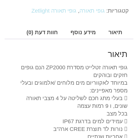
גופי
תאורה
קטגוריות:
גופי תאורה
,
גופי תאורה Zetlight
Zetlight
זטלייט
מסדרת
תיאור
מידע נוסף
חוות דעת (0)
ZP2000-
אורך
תיאור
40
ס''מ
גופי תאורה זטלייט מסדרת ZP2000 הנם גופים
מלוחים
חזקים ובוהקים
במיוחד לאקווריום מים מלוחים /אלמוגים ובעלי
מספר מאפיינים:
 בעלי מתג חכם לשליטה על 4 מצבי תאורה
שונים, ו 9 רמות עצמה
בכל מצב
 עמידים למים בדרגת IP67
 נורות לד תוצרת CREE ארה"ב
 אחריות שנתיים