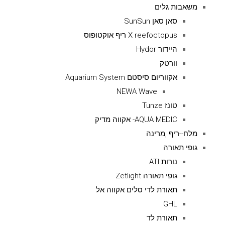
משאבות גלים
סאן סאן SunSun
X reefoctopus ריף אוקטופוס
היידור Hydor
וורטק
אקווריום סיסטם Aquarium System
NEWA Wave
טונז Tunze
AQUA MEDIC- אקווה מדיק
מלח--ריף ,מרינה
גופי תאורה
נורות ATI
גופי תאורה Zetlight
תאורת לדי סלים אקווה אל
GHL
תאורת לד