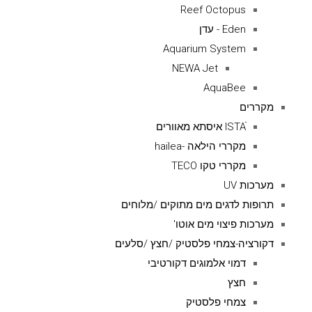
Reef Octopus
Eden - עדן
Aquarium System
NEWA Jet
AquaBee
מקררים
ISTAׁׂ איסתא מאוורים
מקררי הילאה -hailea
מקררי טקו TECO
מערכות UV
תרופות לדגים מים מתוקים /מלוחים
מערכות פיצוי מים אוטו'
דקורציה-צמחי פלסטיק /חצץ /סלעים
דמוי אלמוגים דקורטיבי
חצץ
צמחי פלסטיק