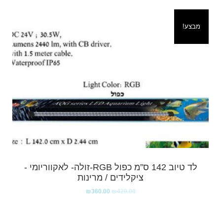
מבצע!
לד טיוב 142 ס”מ כפול RGB-זולה- לאקווריומי -
ציקלידים / מרינות
₪
360.00
₪
420.00