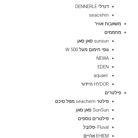
דנרלי DENNERLE
seacehm
משאבות אוויר
מחממים
sunsun סאן סאן
גופי חימום מעל 500 W
NEWA
EDEN
.aquael
HYDOR היידור
פילטרים
פילטר seachem מפל סיכם
SunSun סאן סאן
פילטרים נוספים
Fluval -פלובל
EHIEM אהיים