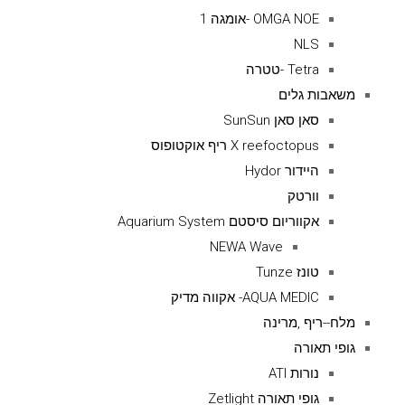
OMGA NOE -אומגה 1
NLS
Tetra -טטרה
משאבות גלים
סאן סאן SunSun
X reefoctopus ריף אוקטופוס
היידור Hydor
וורטק
אקווריום סיסטם Aquarium System
NEWA Wave
טונז Tunze
AQUA MEDIC- אקווה מדיק
מלח--ריף ,מרינה
גופי תאורה
נורות ATI
גופי תאורה Zetlight