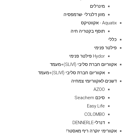
מינרלים
מזון דלנרלי -שרמפסיה
Aquatix - אקווטיקס
תוסף בקטריה חיה
כללי
פילטר פנימי
Hydor פילטר פנימי
אקווריום חברת סליבי (SLIVIׂׂ)+מעמד
אקווריום חברת סליבי (SLIVIׂׂ)+מעמד
דשנים-לאקווריומי צמחיה
AZOO
סיכם Seachem
Easy Life
COLOMBO
דנרלי-DENNERLE
אקוורימי יוקרה ריף מאסטר!