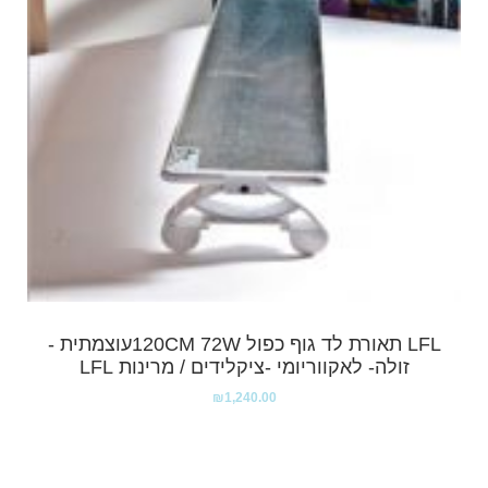
LFL תאורת לד גוף כפול 120CM 72Wעוצמתית -
זולה- לאקווריומי -ציקלידים / מרינות LFL
₪
1,240.00