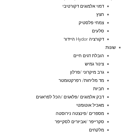
דמוי אלמוגים דקורטיבי
חצץ
צמחי פלסטיק
סלעים
דקורציה Hydor היידור
שונות
הובלת דגים חיים
צינור גמיש
גרב מיקרוני /פרלון
מד מליחות/ רפרקטומטר
חביות
דבק אלמוגים /פלאגים /הכל לפראגים
מאכיל אוטומטי
מספרים /פינצטה נירוסטה
סקרייפר /אביזרים לסקייפר
מלקחים