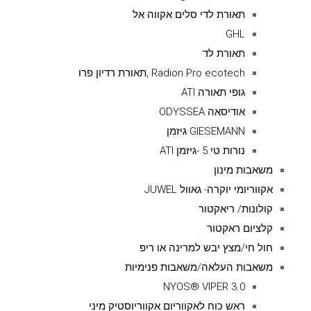
תאורת לדי סלים אקווה אל
GHL
תאורת לד
Radion Pro ecotech ,תאורת רדיון פרו
גופי תאורה ATI
אודיסאה ODYSSEA
GIESEMANN גיזמן
נורות טי 5 -גיזמן ATI
משאבות מינון
אקווריומי יוקרה- גאוול JUWEL
קולונות/ ריאקטור
קלציום ראקטור
חול חי/מצץ יבש למרינה או ריפ
משאבות העלאה/משאבות פנימיות
NYOS® VIPER 3.0
ראש כוח לאקווריום אקווריוסטיק מיני