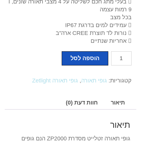
 בעלי מתג חכם לשליטה על 4 מצבי תאורה שונים, ו
9 רמות עצמה
בכל מצב
 עמידים למים בדרגת IP67
 נורות לד תוצרת CREE ארה"ב
 אחריות שנתיים
כמות
הוספה לסל
של
גופי
תאורה
קטגוריות:
גופי תאורה
,
גופי תאורה Zetlight
Zetlight
זטלייט
מסדרת
תיאור
חוות דעת (0)
ZP2000-
אורך
תיאור
60
ס''מ
גופי תאורה זטלייט מסדרת ZP2000 הנם גופים