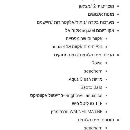
מוצרים יד 2 /מציאון
מזנות אלמוגים
מערכות בקרה /ניתור/אלקטרודות /חיישנים
אקווריומם aquael אקוה אל
אקווריום שרימפסייה
גופי חימום אקווה אל aquael
מדיות- מים מלוחים / מים מתוקים
Rowa
seachem
מדיות Aqua Clean
Bacto Balls
Brightwell aquatics -ברייטוול אקווטיקס
TLF טו ליטל פיש
WARNER MARINE וורנר מרין
תוספים מים מלוחים
seachem