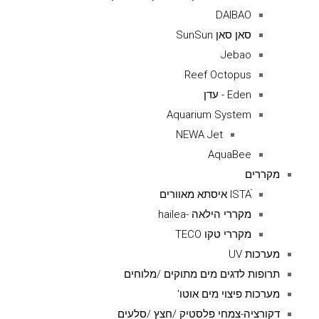
DAIBAO
סאן סאן SunSun
Jebao
Reef Octopus
Eden - עדן
Aquarium System
NEWA Jet
AquaBee
מקררים
ISTAׁׂ איסתא מאוורים
מקררי הילאה -hailea
מקררי טקו TECO
מערכות UV
תרופות לדגים מים מתוקים /מלוחים
מערכות פיצוי מים אוטו'
דקורציה-צמחי פלסטיק /חצץ /סלעים