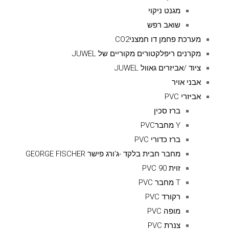
מגנט ניקוי
שואב רפש
מערכת פחמן דו חמצניCO2
מקרנים ריפלקטורים מקוריים של JUWEL
ציוד /אביזרים גאוול JUWEL
אבני אויר
אביזרי PVC
ברז סכין
Y מחברPVC
ברז כדורי PVC
מחבר חבית בלקד -ג'ורג פישר GEORGE FISCHER
זוית 90 PVC
T מחבר PVC
רקורד PVC
מופה PVC
צנרת PVC