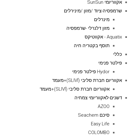
אקווריומי SunSun
שרמפסיה-ציוד /מזון /מינירלים
מינרלים
מזון דלנרלי -שרמפסיה
Aquatix - אקווטיקס
תוסף בקטריה חיה
כללי
פילטר פנימי
Hydor פילטר פנימי
אקווריום חברת סליבי (SLIVIׂׂ)+מעמד
אקווריום חברת סליבי (SLIVIׂׂ)+מעמד
דשנים-לאקווריומי צמחיה
AZOO
סיכם Seachem
Easy Life
COLOMBO