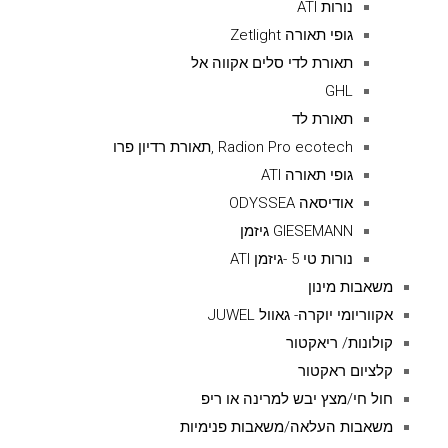
נורות ATI
גופי תאורה Zetlight
תאורת לדי סלים אקווה אל
GHL
תאורת לד
Radion Pro ecotech ,תאורת רדיון פרו
גופי תאורה ATI
אודיסאה ODYSSEA
GIESEMANN גיזמן
נורות טי 5 -גיזמן ATI
משאבות מינון
אקווריומי יוקרה- גאוול JUWEL
קולונות/ ריאקטור
קלציום ראקטור
חול חי/מצץ יבש למרינה או ריפ
משאבות העלאה/משאבות פנימיות