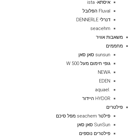
איסתא- ista
Fluval הפלובל
דנרלי DENNERLE
seacehm
משאבות אוויר
מחממים
sunsun סאן סאן
גופי חימום מעל 500 W
NEWA
EDEN
.aquael
HYDOR היידור
פילטרים
פילטר seachem מפל סיכם
SunSun סאן סאן
פילטרים נוספים