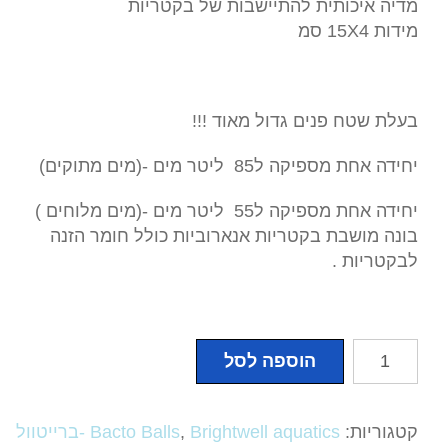
מדיה איכותית להתיישבות של בקטריות
מידות 15X4 סמ
בעלת שטח פנים גדול מאוד !!!
יחידה אחת מספיקה ל85 ליטר מים -(מים מתוקים)
יחידה אחת מספיקה ל55 ליטר מים -(מים מלוחים )
בונה מושבת בקטריות אנארוביות כולל חומר הזנה
לבקטריות .
כמות
הוספה לסל
של
מדיה
להתיישבות
קטגוריות:
,
Bacto Balls
Brightwell aquatics -ברייטוול