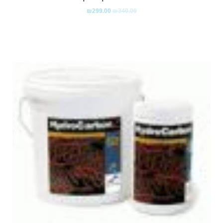
₪
299.00
₪
340.00