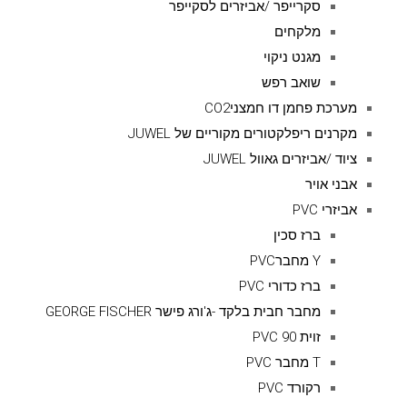
סקרייפר /אביזרים לסקייפר
מלקחים
מגנט ניקוי
שואב רפש
מערכת פחמן דו חמצניCO2
מקרנים ריפלקטורים מקוריים של JUWEL
ציוד /אביזרים גאוול JUWEL
אבני אויר
אביזרי PVC
ברז סכין
Y מחברPVC
ברז כדורי PVC
מחבר חבית בלקד -ג'ורג פישר GEORGE FISCHER
זוית 90 PVC
T מחבר PVC
רקורד PVC