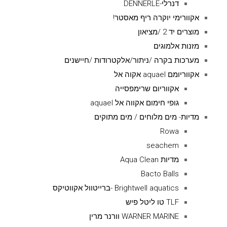
דנרלי-DENNERLE
אקוורימי יוקרה ריף מאסטר!
מוצרים יד 2 /מציאון
מזנות אלמוגים
מערכות בקרה /ניתור/אלקטרודות /חיישנים
אקווריומם aquael אקוה אל
אקווריום שרימפסייה
גופי חימום אקווה אל aquael
מדיות- מים מלוחים / מים מתוקים
Rowa
seachem
מדיות Aqua Clean
Bacto Balls
Brightwell aquatics -ברייטוול אקווטיקס
TLF טו ליטל פיש
WARNER MARINE וורנר מרין