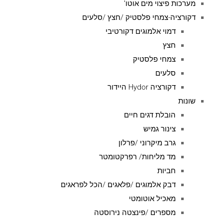
מערכות פיצוי מים אוטו'
דקורציה-צמחי פלסטיק /חצץ /סלעים
דמוי אלמוגים דקורטיבי
חצץ
צמחי פלסטיק
סלעים
דקורציה Hydor היידור
שונות
הובלת דגים חיים
צינור גמיש
גרב מיקרוני /פרלון
מד מליחות/ רפרקטומטר
חביות
דבק אלמוגים /פלאגים /הכל לפראגים
מאכיל אוטומטי
מספרים /פינצטה נירוסטה