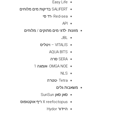
Easy Life
SALIFERT בדיקות מים מלוחים
Red-sea -רד סי
API
מזונות -לדגי מים מתוקים / מלוחים
JBL
VITALIS – ויטליס
AQUA BITS
SERA סרה
OMGA NOE -אומגה 1
NLS
Tetra -טטרה
משאבות גלים
סאן סאן SunSun
X reefoctopus ריף אוקטופוס
היידור Hydor