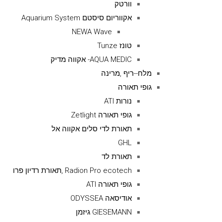
וורטק
אקווריום סיסטם Aquarium System
NEWA Wave
טונז Tunze
AQUA MEDIC- אקווה מדיק
מלח--ריף ,מרינה
גופי תאורה
נורות ATI
גופי תאורה Zetlight
תאורת לדי סלים אקווה אל
GHL
תאורת לד
Radion Pro ecotech ,תאורת רדיון פרו
גופי תאורה ATI
אודיסאה ODYSSEA
GIESEMANN גיזמן