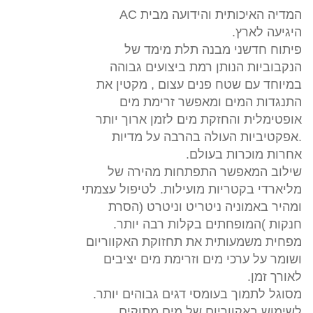
המדיה האיכותית והידועה מבית AC
היגיעה לארץ.
פיתוח חדשני מבנה תלת מימד של
הנקבוביות הנותן רמת ביצועים גבוהה
במיוחד עם שטח פנים עצום , מקטין את
התנגדות המים ומ
אפשר זרימת מים
אופטימלית והחזקת מים לזמן ארוך יותר
.אפקטיביות העולה בהרבה על מדיות
אחרות מוכרות בעולם.
שילוב המאפשר התפתחות מהירה של
מליארדי בקטריות מועילות. לטיפול עצמתי
ומהיר באמוניה ניטריט וניטרט (הסרת
חנקות )המופחתים בקלות רבה יותר.
מפחית משמעותית את תחזוקת האקווריום
ושומר על ערכי מים וזרימת מים יציבים
לאורך זמן.
מסוגל לתמוך בעומסי דגים גבוהים יותר.
לשימוש באקווריום של מים מתוקים,