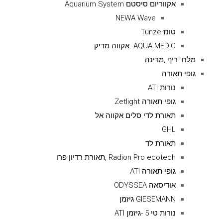
אקווריום סיסטם Aquarium System
NEWA Wave
טונז Tunze
AQUA MEDIC- אקווה מדיק
מלח--ריף ,מרינה
גופי תאורה
נורות ATI
גופי תאורה Zetlight
תאורת לדי סלים אקווה אל
GHL
תאורת לד
Radion Pro ecotech ,תאורת רדיון פרו
גופי תאורה ATI
אודיסאה ODYSSEA
GIESEMANN גיזמן
נורות טי 5 -גיזמן ATI