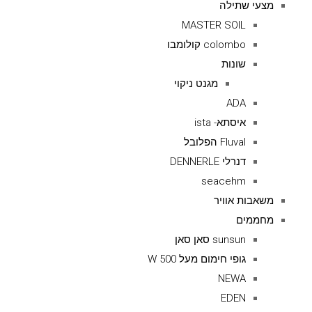
מצעי שתילה
MASTER SOIL
colombo קולומבו
שונות
מגנט ניקוי
ADA
איסתא- ista
Fluval הפלובל
דנרלי DENNERLE
seacehm
משאבות אוויר
מחממים
sunsun סאן סאן
גופי חימום מעל 500 W
NEWA
EDEN