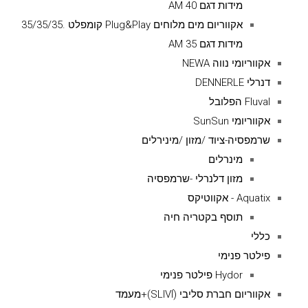
מידות דגם AM 40
אקווריום מים מלוחים Plug&Play קומפלט .35/35/35
מידות דגם AM 35
אקווריומי נווה NEWA
דנרלי DENNERLE
Fluval הפלובל
אקווריומי SunSun
שרמפסיה-ציוד /מזון /מינירלים
מינרלים
מזון דלנרלי -שרמפסיה
Aquatix - אקווטיקס
תוסף בקטריה חיה
כללי
פילטר פנימי
Hydor פילטר פנימי
אקווריום חברת סליבי (SLIVIׂׂ)+מעמד