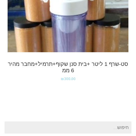
סט-שרף 1 ליטר +בית סנן שקוף+תרמיל+מחבר מהיר
6 ממ
₪
300.00
חיפוש
עבור: