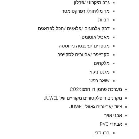
גרב מיקרוני /פרלון
מד מליחות/ רפרקטומטר
חביות
דבק אלמוגים /פלאגים /הכל לפראגים
מאכיל אוטומטי
מספרים /פינצטה נירוסטה
סקרייפר /אביזרים לסקייפר
מלקחים
מגנט ניקוי
שואב רפש
מערכת פחמן דו חמצניCO2
מקרנים ריפלקטורים מקוריים של JUWEL
ציוד /אביזרים גאוול JUWEL
אבני אויר
אביזרי PVC
ברז סכין