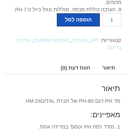
מהמים.
9. הערכה כוללת מכסה, סוללות ונוזל כיול PH 7.0.
כמות
הוספה לסל
של
מד
דיגיטלי
קטגוריות:
API
,
מעבדה
,
מערכות אוסמוזה
,
ערכות
-
בדיקה
PH
תיאור
חוות דעת (0)
תיאור
מד PH דגם PH-80 של חברת HM DIGITAL
מאפיינים:
1. מודד רמת PH וטמפ' במדידה אחת.