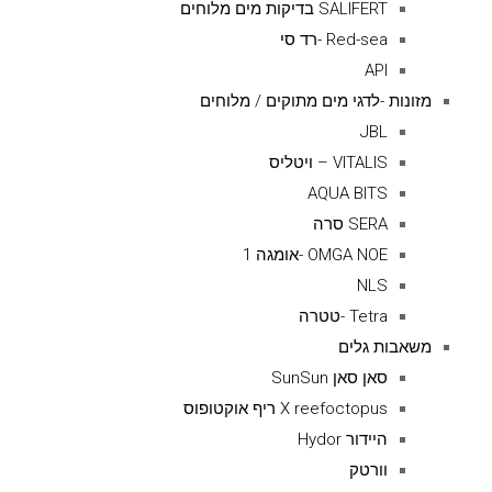
SALIFERT בדיקות מים מלוחים
Red-sea -רד סי
API
מזונות -לדגי מים מתוקים / מלוחים
JBL
VITALIS – ויטליס
AQUA BITS
SERA סרה
OMGA NOE -אומגה 1
NLS
Tetra -טטרה
משאבות גלים
סאן סאן SunSun
X reefoctopus ריף אוקטופוס
היידור Hydor
וורטק