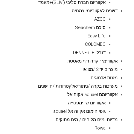
אקווריום חברת סליבי (SLIVIׂׂ)+מעמד
דשנים-לאקווריומי צמחיה
AZOO
סיכם Seachem
Easy Life
COLOMBO
דנרלי-DENNERLE
אקוורימי יוקרה ריף מאסטר!
מוצרים יד 2 /מציאון
מזנות אלמוגים
מערכות בקרה /ניתור/אלקטרודות /חיישנים
אקווריומם aquael אקוה אל
אקווריום שרימפסייה
גופי חימום אקווה אל aquael
מדיות- מים מלוחים / מים מתוקים
Rowa