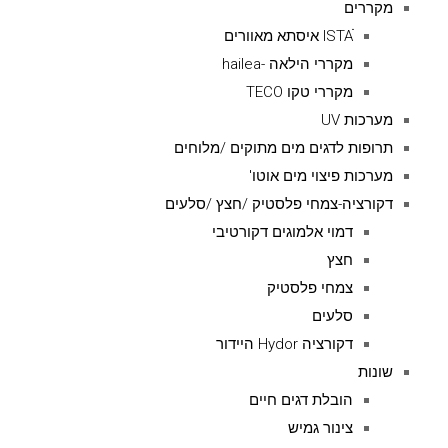
מקררים
ISTAׁׂ איסתא מאוורים
מקררי הילאה -hailea
מקררי טקו TECO
מערכות UV
תרופות לדגים מים מתוקים /מלוחים
מערכות פיצוי מים אוטו'
דקורציה-צמחי פלסטיק /חצץ /סלעים
דמוי אלמוגים דקורטיבי
חצץ
צמחי פלסטיק
סלעים
דקורציה Hydor היידור
שונות
הובלת דגים חיים
צינור גמיש