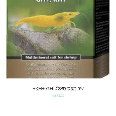
שרימפס סאלט KH+ GH+
₪
125.00