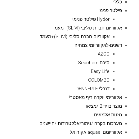
כללי
פילטר פנימי
Hydor פילטר פנימי
אקווריום חברת סליבי (SLIVIׂׂ)+מעמד
אקווריום חברת סליבי (SLIVIׂׂ)+מעמד
דשנים-לאקווריומי צמחיה
AZOO
סיכם Seachem
Easy Life
COLOMBO
דנרלי-DENNERLE
אקוורימי יוקרה ריף מאסטר!
מוצרים יד 2 /מציאון
מזנות אלמוגים
מערכות בקרה /ניתור/אלקטרודות /חיישנים
אקווריומם aquael אקוה אל