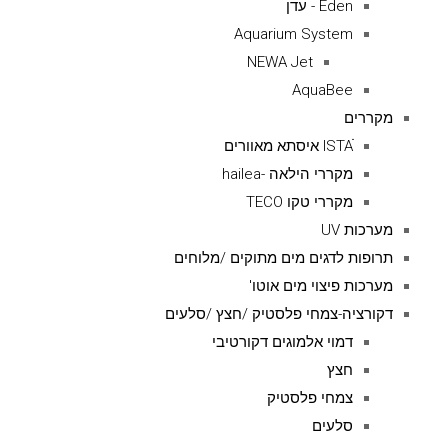
Eden - עדן
Aquarium System
NEWA Jet
AquaBee
מקררים
ISTAׁׂ איסתא מאוורים
מקררי הילאה -hailea
מקררי טקו TECO
מערכות UV
תרופות לדגים מים מתוקים /מלוחים
מערכות פיצוי מים אוטו'
דקורציה-צמחי פלסטיק /חצץ /סלעים
דמוי אלמוגים דקורטיבי
חצץ
צמחי פלסטיק
סלעים