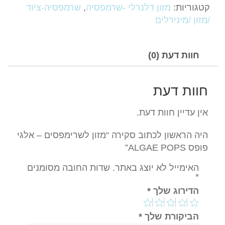
לשרימפסים
קטגוריות:
מזון דלנרלי -שרמפסיה
,
שרמפסיה-ציוד
-
/מזון /מינירלים
אלגי
פופס
ALGAE
חוות דעת (0)
POPS
חוות דעת
אין עדיין חוות דעת.
היה הראשון לכתוב סקירה “מזון לשרימפסים – אלגי
פופס ALGAE POPS”
האימייל לא יוצג באתר.
שדות החובה מסומנים
*
הדירוג שלך
*
הביקורת שלך
*