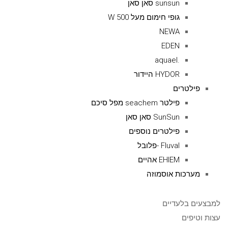
sunsun סאן סאן
גופי חימום מעל 500 W
NEWA
EDEN
.aquael
HYDOR היידור
פילטרים
פילטר seachem מפל סיכם
SunSun סאן סאן
פילטרים נוספים
Fluval -פלובל
EHIEM אהיים
מערכות אוסמוזה
למבצעים בלעדיים
עצות וטיפים