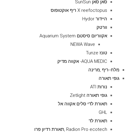
סאן סאן SunSun
X reefoctopus ריף אוקטופוס
היידור Hydor
וורטק
אקווריום סיסטם Aquarium System
NEWA Wave
טונז Tunze
AQUA MEDIC- אקווה מדיק
מלח--ריף ,מרינה
גופי תאורה
נורות ATI
גופי תאורה Zetlight
תאורת לדי סלים אקווה אל
GHL
תאורת לד
Radion Pro ecotech ,תאורת רדיון פרו