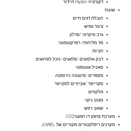
דקורציה Hydor היידור
שונות
הובלת דגים חיים
צינור גמיש
גרב מיקרוני /פרלון
מד מליחות/ רפרקטומטר
חביות
דבק אלמוגים /פלאגים /הכל לפראגים
מאכיל אוטומטי
מספרים /פינצטה נירוסטה
סקרייפר /אביזרים לסקייפר
מלקחים
מגנט ניקוי
שואב רפש
מערכת פחמן דו חמצניCO2
מקרנים ריפלקטורים מקוריים של JUWEL