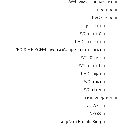
ציוד /אביזרים גאוול JUWEL
אבני אויר
אביזרי PVC
ברז סכין
Y מחברPVC
ברז כדורי PVC
מחבר חבית בלקד -ג'ורג פישר GEORGE FISCHER
זוית 90 PVC
T מחבר PVC
רקורד PVC
מופה PVC
צנרת PVC
מפרקי חלבונים
JUWEL
NYOS
Bubble King בבל קינג