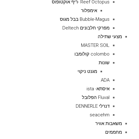
Reef Octopus -ריף אוקטופוס
אימפלור
Bubble-Magus בבל מגוס
מפרקי חלבונים Deltech
מצעי שתילה
MASTER SOIL
colombo קולומבו
שונות
מגנט ניקוי
ADA
איסתא- ista
Fluval הפלובל
דנרלי DENNERLE
seacehm
משאבות אוויר
מחממים