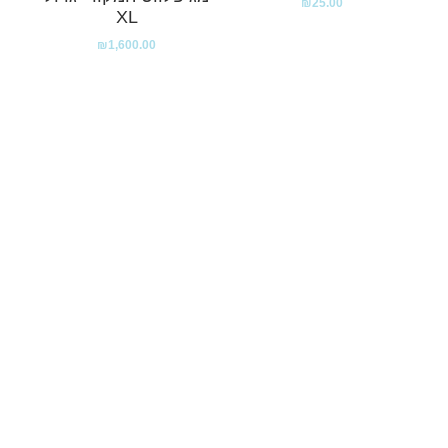
₪
25.00
XL
₪
1,600.00