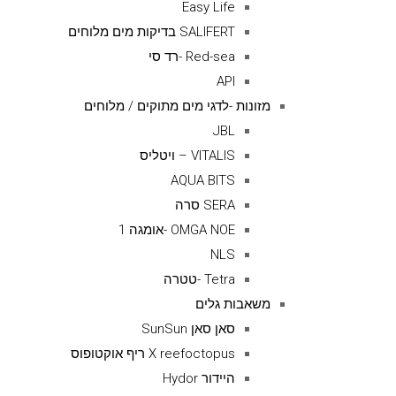
Easy Life
SALIFERT בדיקות מים מלוחים
Red-sea -רד סי
API
מזונות -לדגי מים מתוקים / מלוחים
JBL
VITALIS – ויטליס
AQUA BITS
SERA סרה
OMGA NOE -אומגה 1
NLS
Tetra -טטרה
משאבות גלים
סאן סאן SunSun
X reefoctopus ריף אוקטופוס
היידור Hydor