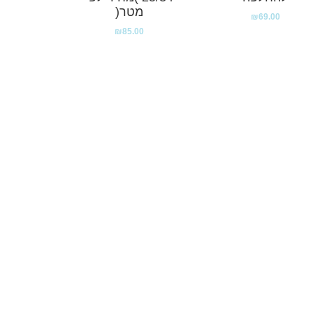
מטר(
₪
69.00
₪
85.00