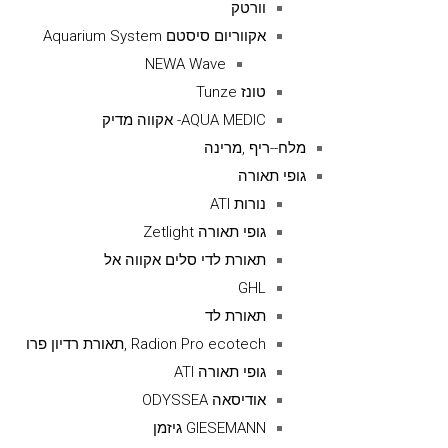
וורטק
אקווריום סיסטם Aquarium System
NEWA Wave
טונז Tunze
AQUA MEDIC- אקווה מדיק
מלח--ריף ,מרינה
גופי תאורה
נורות ATI
גופי תאורה Zetlight
תאורת לדי סלים אקווה אל
GHL
תאורת לד
Radion Pro ecotech ,תאורת רדיון פרו
גופי תאורה ATI
אודיסאה ODYSSEA
GIESEMANN גיזמן