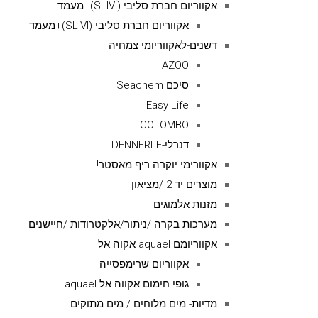
אקווריום חברת סליבי (SLIVIׂׂ)+מעמד
אקווריום חברת סליבי (SLIVIׂׂ)+מעמד
דשנים-לאקווריומי צמחיה
AZOO
סיכם Seachem
Easy Life
COLOMBO
דנרלי-DENNERLE
אקוורימי יוקרה ריף מאסטר!
מוצרים יד 2 /מציאון
מזנות אלמוגים
מערכות בקרה /ניתור/אלקטרודות /חיישנים
אקווריומם aquael אקוה אל
אקווריום שרימפסייה
גופי חימום אקווה אל aquael
מדיות- מים מלוחים / מים מתוקים