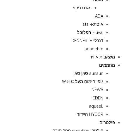
מגנט ניקוי
ADA
איסתא- ista
Fluval הפלובל
דנרלי DENNERLE
seacehm
משאבות אוויר
מחממים
sunsun סאן סאן
גופי חימום מעל 500 W
NEWA
EDEN
.aquael
HYDOR היידור
פילטרים
פילטר seachem מפל סיכם