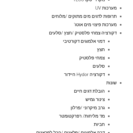
מערכות UV
תרופות לדגים מים מתוקים /מלוחים
מערכות פיצוי מים אוטו'
דקורציה-צמחי פלסטיק /חצץ /סלעים
דמוי אלמוגים דקורטיבי
חצץ
צמחי פלסטיק
סלעים
דקורציה Hydor היידור
שונות
הובלת דגים חיים
צינור גמיש
גרב מיקרוני /פרלון
מד מליחות/ רפרקטומטר
חביות
דבק אלמוגים /פלאגים /הכל לפראגים