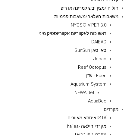
חול חי/מצץ יבש למרינה או ריפ
משאבות העלאה/משאבות פנימיות
NYOS® VIPER 3.0
ראש כוח לאקווריום אקווריוסטיק מיני
DAIBAO
סאן סאן SunSun
Jebao
Reef Octopus
Eden - עדן
Aquarium System
NEWA Jet
AquaBee
מקררים
ISTAׁׂ איסתא מאוורים
מקררי הילאה -hailea
מקררי טקו TECO