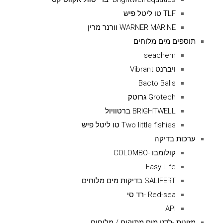
TLF טו ליטל פיש
WARNER MARINE וורנר מרין
תוספים מים מלוחים
seachem
ויברנט Vibrant
Bacto Balls
Grotech גרוטק
BRIGHTWELL ברטוויול
Two little fishies טו ליטל פיש
ערכות בדיקה
קולומבו -COLOMBO
Easy Life
SALIFERT בדיקות מים מלוחים
Red-sea -רד סי
API
מזונות -לדגי מים מתוקים / מלוחים