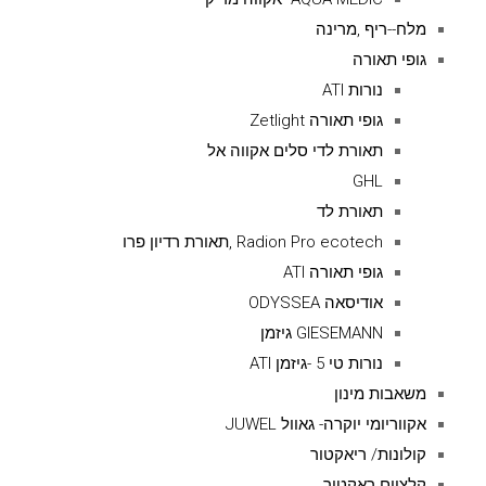
מלח--ריף ,מרינה
גופי תאורה
נורות ATI
גופי תאורה Zetlight
תאורת לדי סלים אקווה אל
GHL
תאורת לד
Radion Pro ecotech ,תאורת רדיון פרו
גופי תאורה ATI
אודיסאה ODYSSEA
GIESEMANN גיזמן
נורות טי 5 -גיזמן ATI
משאבות מינון
אקווריומי יוקרה- גאוול JUWEL
קולונות/ ריאקטור
קלציום ראקטור