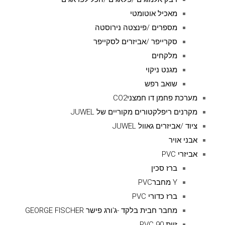
מאכיל אוטומטי
מספרים /פינצטה נירוסטה
סקרייפר /אביזרים לסקייפר
מלקחים
מגנט ניקוי
שואב רפש
מערכת פחמן דו חמצניCO2
מקרנים ריפלקטורים מקוריים של JUWEL
ציוד /אביזרים גאוול JUWEL
אבני אויר
אביזרי PVC
ברז סכין
Y מחברPVC
ברז כדורי PVC
מחבר חבית בלקד -ג'ורג פישר GEORGE FISCHER
זוית 90 PVC