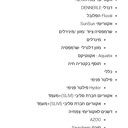
דנרלי DENNERLE
Fluval הפלובל
אקווריומי SunSun
שרמפסיה-ציוד /מזון /מינירלים
מינרלים
מזון דלנרלי -שרמפסיה
Aquatix - אקווטיקס
תוסף בקטריה חיה
כללי
פילטר פנימי
Hydor פילטר פנימי
אקווריום חברת סליבי (SLIVIׂׂ)+מעמד
אקווריום חברת סליבי (SLIVIׂׂ)+מעמד
דשנים-לאקווריומי צמחיה
AZOO
סיכם Seachem