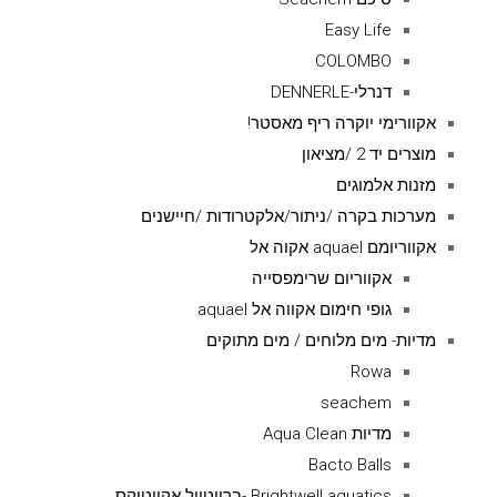
Easy Life
COLOMBO
דנרלי-DENNERLE
אקוורימי יוקרה ריף מאסטר!
מוצרים יד 2 /מציאון
מזנות אלמוגים
מערכות בקרה /ניתור/אלקטרודות /חיישנים
אקווריומם aquael אקוה אל
אקווריום שרימפסייה
גופי חימום אקווה אל aquael
מדיות- מים מלוחים / מים מתוקים
Rowa
seachem
מדיות Aqua Clean
Bacto Balls
Brightwell aquatics -ברייטוול אקווטיקס