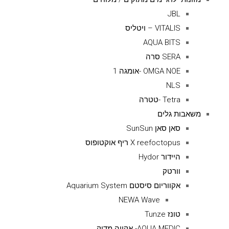
JBL
VITALIS – ויטליס
AQUA BITS
SERA סרה
OMGA NOE -אומגה 1
NLS
Tetra -טטרה
משאבות גלים
סאן סאן SunSun
X reefoctopus ריף אוקטופוס
היידור Hydor
וורטק
אקווריום סיסטם Aquarium System
NEWA Wave
טונז Tunze
AQUA MEDIC- אקווה מדיק