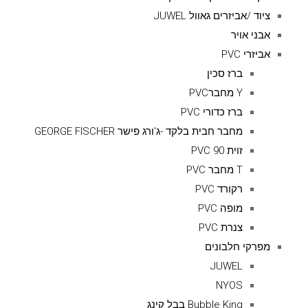
ציוד /אביזרים גאוול JUWEL
אבני אויר
אביזרי PVC
ברז סכין
Y מחברPVC
ברז כדורי PVC
מחבר חבית בלקד -ג'ורג פישר GEORGE FISCHER
זוית 90 PVC
T מחבר PVC
רקורד PVC
מופה PVC
צנרת PVC
מפרקי חלבונים
JUWEL
NYOS
Bubble King בבל קינג