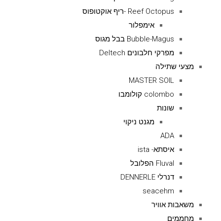
Reef Octopus -ריף אוקטופוס
אימפלור
Bubble-Magus בבל מגוס
מפרקי חלבונים Deltech
מצעי שתילה
MASTER SOIL
colombo קולומבו
שונות
מגנט ניקוי
ADA
איסתא- ista
Fluval הפלובל
דנרלי DENNERLE
seacehm
משאבות אוויר
מחממים