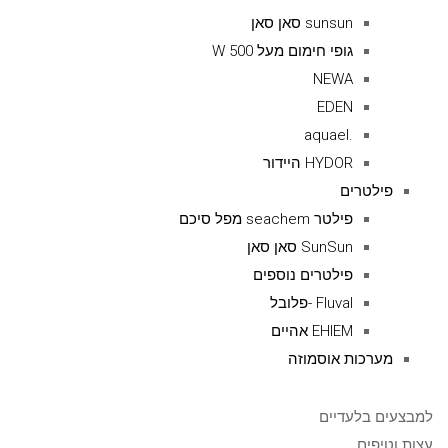
sunsun סאן סאן
גופי חימום מעל 500 W
NEWA
EDEN
.aquael
HYDOR היידור
פילטרים
פילטר seachem מפל סיכם
SunSun סאן סאן
פילטרים נוספים
Fluval -פלובל
EHIEM אהיים
מערכות אוסמוזה
למבצעים בלעדיים
עצות וטיפים