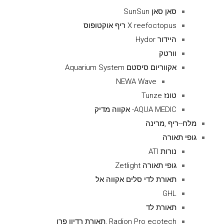
סאן סאן SunSun
X reefoctopus ריף אוקטופוס
היידור Hydor
וורטק
אקווריום סיסטם Aquarium System
NEWA Wave
טונז Tunze
AQUA MEDIC- אקווה מדיק
מלח--ריף ,מרינה
גופי תאורה
נורות ATI
גופי תאורה Zetlight
תאורת לדי סלים אקווה אל
GHL
תאורת לד
Radion Pro ecotech ,תאורת רדיון פרו