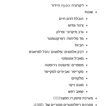
דקורציה Hydor היידור
שונות
הובלת דגים חיים
צינור גמיש
גרב מיקרוני /פרלון
מד מליחות/ רפרקטומטר
חביות
דבק אלמוגים /פלאגים /הכל לפראגים
מאכיל אוטומטי
מספרים /פינצטה נירוסטה
סקרייפר /אביזרים לסקייפר
מלקחים
מגנט ניקוי
שואב רפש
מערכת פחמן דו חמצניCO2
מקרנים ריפלקטורים מקוריים של JUWEL