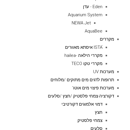
Eden - עדן
Aquarium System
NEWA Jet
AquaBee
מקררים
ISTAׁׂ איסתא מאוורים
מקררי הילאה -hailea
מקררי טקו TECO
מערכות UV
תרופות לדגים מים מתוקים /מלוחים
מערכות פיצוי מים אוטו'
דקורציה-צמחי פלסטיק /חצץ /סלעים
דמוי אלמוגים דקורטיבי
חצץ
צמחי פלסטיק
סלעים