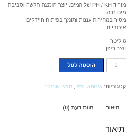
מוריד PH / KH של המים; יוצר חומצה חלשה וסביבת
מים רכה.
מסיר במהירות עננות ותומך בפיתוח חיידקים
אירוביים.
8 ליטר
יוצר ביפן.
כמות
הוספה לסל
של
מצע
אדמה
קטגוריות:
איסתא- ista
,
מצעי שתילה
חברת
איסתא–
PREMIUM
תיאור
חוות דעת (0)
SOIL
–
תיאור
ליטר