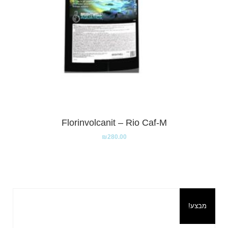
Florinvolcanit – Rio Caf-M
₪
280.00
מבצע!