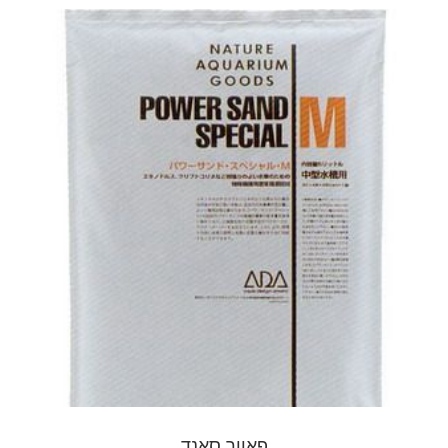
פאוור סאנד