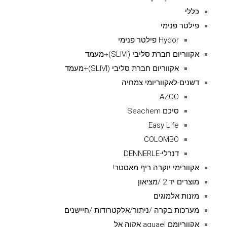
כללי
פילטר פנימי
Hydor פילטר פנימי
אקווריום חברת סליבי (SLIVIׂׂ)+מעמד
אקווריום חברת סליבי (SLIVIׂׂ)+מעמד
דשנים-לאקווריומי צמחיה
AZOO
סיכם Seachem
Easy Life
COLOMBO
דנרלי-DENNERLE
אקוורימי יוקרה ריף מאסטר!
מוצרים יד 2 /מציאון
מזנות אלמוגים
מערכות בקרה /ניתור/אלקטרודות /חיישנים
אקווריומם aquael אקוה אל